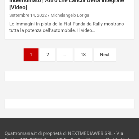
indemoniato | Altro che Lancia Delta Integrale
u
n
[Video]
g
a
Settembre 14, 2022
Michelangelo Loriga
-
a
i
S
Le immagini in pista della Fiat Panda da Rally mostrano
n
e
tutta la potenza dell’automobile. Il video…
R
p
E
a
E
n
Paginazione
1
2
…
18
Next
V
g
degli
Agosto
Agosto
6,
5,
articoli
2026
2026
Admin
Admin
Quattromania.it di proprietà di NEXTMEDIAWEB SRL - Via