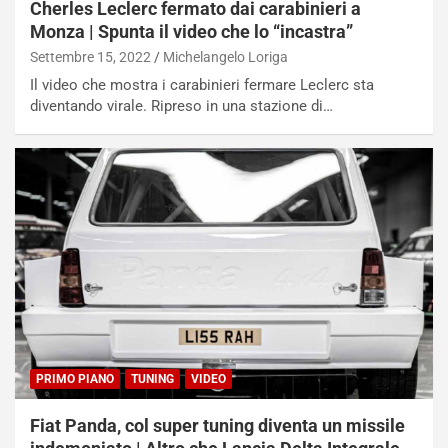
n
S
Cherles Leclerc fermato dai carabinieri a
S
m
Monza | Spunta il video che lo “incastra”
U
e
Settembre 15, 2022
Michelangelo Loriga
V
n
E
t
Il video che mostra i carabinieri fermare Leclerc sta
l
i
diventando virale. Ripreso in una stazione di…
e
s
t
c
t
e
r
l
i
a
f
C
i
o
c
r
a
s
t
a
o
N
N
o
o
t
PRIMO PIANO
TUNING
VIDEO
n
t
P
u
Fiat Panda, col super tuning diventa un missile
l
r