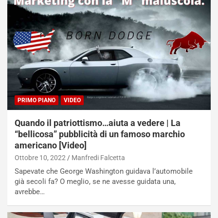
PRIMO PIANO
VIDEO
Quando il patriottismo…aiuta a vedere | La
“bellicosa” pubblicità di un famoso marchio
americano [Video]
Ottobre 10, 2022
Manfredi Falcetta
Sapevate che George Washington guidava l’automobile
già secoli fa? O meglio, se ne avesse guidata una,
avrebbe…