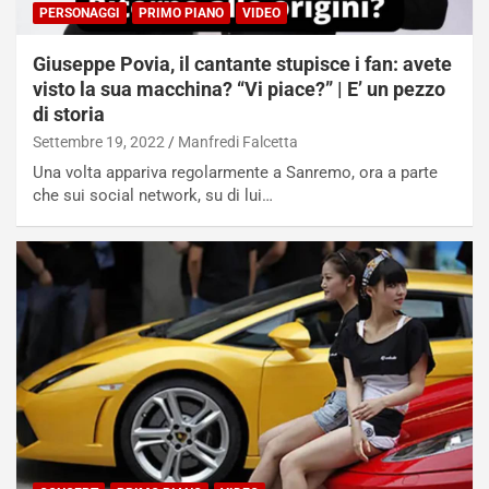
R
PERSONAGGI
PRIMO PIANO
VIDEO
S
t
Giuseppe Povia, il cantante stupisce i fan: avete
a
visto la sua macchina? “Vi piace?” | E’ un pezzo
b
di storia
i
l
Settembre 19, 2022
Manfredi Falcetta
i
Una volta appariva regolarmente a Sanremo, ora a parte
s
che sui social network, su di lui…
c
e
u
n
N
NOTIZIE
u
o
C
v
o
o
n
R
f
e
e
c
r
o
m