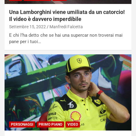
i
d
ù
e
Una Lamborghini viene umiliata da un catorcio!
L
l
Il video è davvero imperdibile
u
G
Settembre 15, 2022
Manfredi Falcetta
n
P
g
d
E chi l’ha detto che se hai una supercar non troverai mai
o
e
pane per i tuoi…
m
l
a
B
i
a
C
h
o
r
m
a
p
i
i
n
u
:
t
l
o
a
d
F
a
I
PERSONAGGI
PRIMO PIANO
VIDEO
u
A