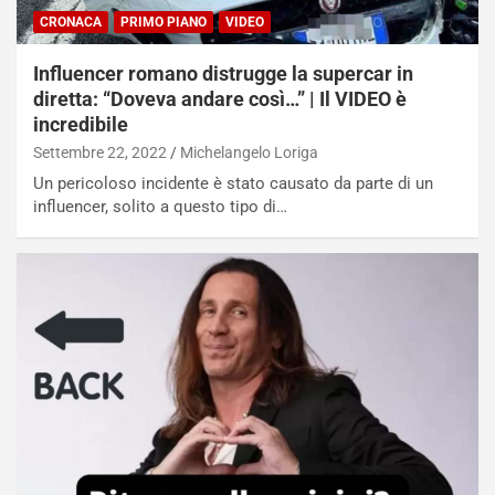
CRONACA
PRIMO PIANO
VIDEO
NOTIZIE
N
Influencer romano distrugge la supercar in
i
diretta: “Doveva andare così…” | Il VIDEO è
s
incredibile
s
a
Settembre 22, 2022
Michelangelo Loriga
n
Un pericoloso incidente è stato causato da parte di un
Q
influencer, solito a questo tipo di…
a
s
h
q
a
i
e
-
P
O
W
E