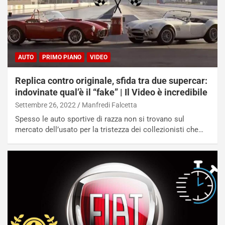
AUTO
PRIMO PIANO
VIDEO
Replica contro originale, sfida tra due supercar:
indovinate qual’è il “fake” | Il Video è incredibile
Settembre 26, 2022
Manfredi Falcetta
Spesso le auto sportive di razza non si trovano sul
mercato dell’usato per la tristezza dei collezionisti che…