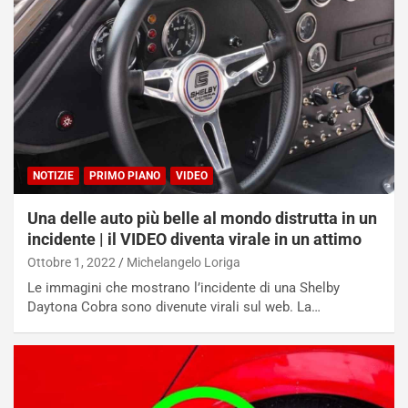
NOTIZIE
PRIMO PIANO
VIDEO
Una delle auto più belle al mondo distrutta in un
incidente | il VIDEO diventa virale in un attimo
Ottobre 1, 2022
Michelangelo Loriga
Le immagini che mostrano l’incidente di una Shelby
Daytona Cobra sono divenute virali sul web. La…