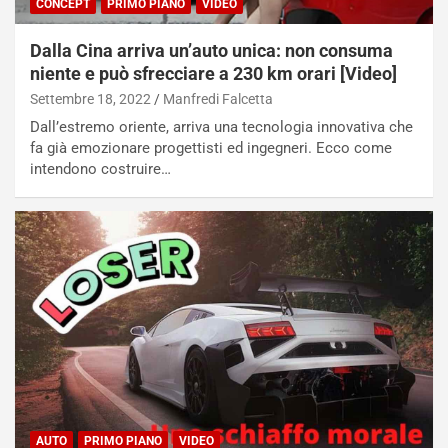
CONCEPT
PRIMO PIANO
VIDEO
r
a
d
t
Dalla Cina arriva un’auto unica: non consuma
M
o
niente e può sfrecciare a 230 km orari [Video]
o
l
n
’
Settembre 18, 2022
Manfredi Falcetta
d
O
Dall’estremo oriente, arriva una tecnologia innovativa che
i
r
fa già emozionare progettisti ed ingegneri. Ecco come
a
a
intendono costruire…
l
r
e
i
:
o
I
d
l
i
V
P
i
a
a
r
g
t
g
e
i
n
o
z
p
a
AUTO
PRIMO PIANO
VIDEO