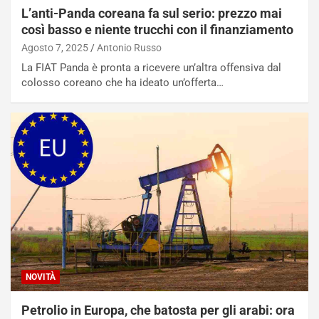
i
d
L’anti-Panda coreana fa sul serio: prezzo mai
ù
e
così basso e niente trucchi con il finanziamento
L
l
u
G
Agosto 7, 2025
Antonio Russo
n
P
La FIAT Panda è pronta a ricevere un’altra offensiva dal
g
d
colosso coreano che ha ideato un’offerta…
o
e
m
l
a
B
i
a
C
h
o
r
m
a
p
i
i
n
u
:
t
l
o
a
d
F
NOVITÀ
a
I
u
A
Petrolio in Europa, che batosta per gli arabi: ora
n
S