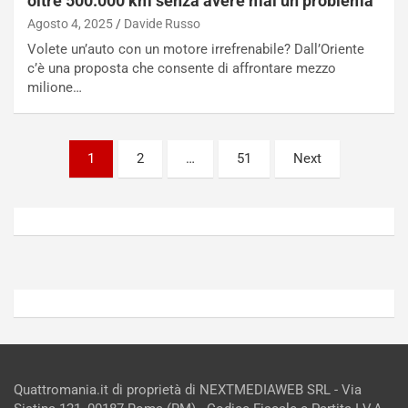
oltre 500.000 km senza avere mai un problema
u
n
Agosto 4, 2025
Davide Russo
g
a
-
a
Volete un’auto con un motore irrefrenabile? Dall’Oriente
i
S
c’è una proposta che consente di affrontare mezzo
n
e
milione…
R
p
E
a
E
n
Paginazione
1
2
…
51
Next
V
g
degli
Agosto
Agosto
6,
5,
articoli
2026
2026
Admin
Admin
Quattromania.it di proprietà di NEXTMEDIAWEB SRL - Via