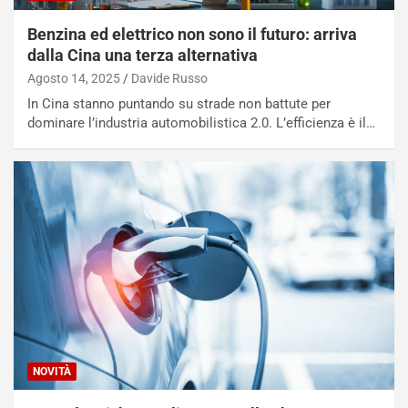
S
Benzina ed elettrico non sono il futuro: arriva
t
dalla Cina una terza alternativa
a
b
Agosto 14, 2025
Davide Russo
i
In Cina stanno puntando su strade non battute per
l
dominare l’industria automobilistica 2.0. L’efficienza è il…
i
s
c
e
u
n
N
NOTIZIE
u
o
C
v
o
o
n
R
f
e
e
NOVITÀ
c
r
o
m