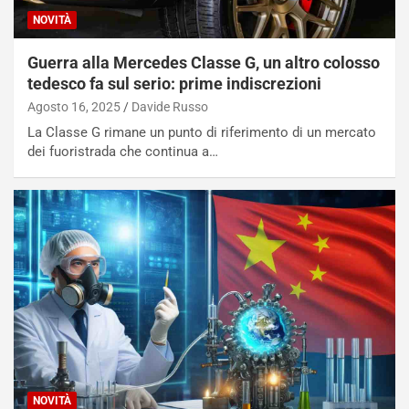
NOVITÀ
NOTIZIE
N
Guerra alla Mercedes Classe G, un altro colosso
i
s
tedesco fa sul serio: prime indiscrezioni
s
Agosto 16, 2025
Davide Russo
a
La Classe G rimane un punto di riferimento di un mercato
n
dei fuoristrada che continua a…
Q
a
s
h
q
a
i
e
-
P
O
W
E
NOVITÀ
R