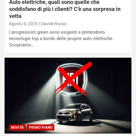
Auto elettriche, quali sono quelle che
r
a
soddisfano di più i clienti? C’è una sorpresa in
d
t
vetta
M
o
o
l
Agosto 9, 2025
Davide Russo
n
’
I progressisti green sono esigenti e pretendono
d
O
tecnologie top a bordo delle proprie auto elettriche.
i
r
Scopriamo…
a
a
l
r
e
i
:
o
I
d
l
i
V
P
i
a
a
r
g
t
g
e
i
n
o
z
NOVITÀ
PRIMO PIANO
p
a