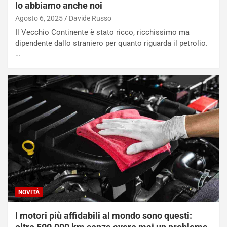
lo abbiamo anche noi
S
m
Agosto 6, 2025
Davide Russo
U
e
V
n
Il Vecchio Continente è stato ricco, ricchissimo ma
E
t
dipendente dallo straniero per quanto riguarda il petrolio.
l
i
…
e
s
t
c
t
e
r
l
i
a
f
C
i
o
c
r
a
s
t
a
o
N
N
o
o
t
NOVITÀ
n
t
P
u
I motori più affidabili al mondo sono questi:
l
r