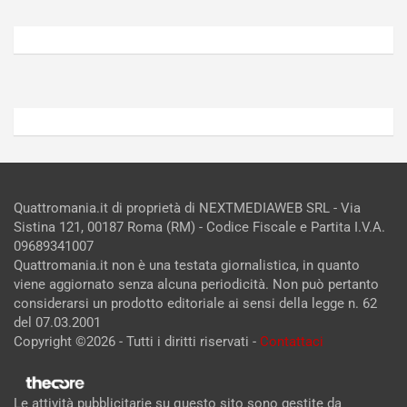
degli
Agosto
Agosto
6,
5,
articoli
2026
2026
Admin
Admin
Quattromania.it di proprietà di NEXTMEDIAWEB SRL - Via
Sistina 121, 00187 Roma (RM) - Codice Fiscale e Partita I.V.A.
09689341007
Quattromania.it non è una testata giornalistica, in quanto
viene aggiornato senza alcuna periodicità. Non può pertanto
considerarsi un prodotto editoriale ai sensi della legge n. 62
del 07.03.2001
Copyright ©2026 - Tutti i diritti riservati -
Contattaci
Le attività pubblicitarie su questo sito sono gestite da