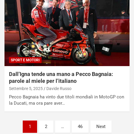
i
a
f
C
i
o
c
r
a
s
t
a
o
N
N
o
o
t
n
t
SPORT E MOTORI
P
u
l
r
Dall’Igna tende una mano a Pecco Bagnaia:
u
n
parole al miele per l’italiano
g
a
Settembre 5, 2025
Davide Russo
-
a
i
S
Pecco Bagnaia ha vinto due titoli mondiali in MotoGP con
n
e
la Ducati, ma ora pare aver…
R
p
E
a
E
n
Paginazione
1
2
…
46
Next
V
g