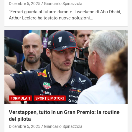
Dicembre 5, 2025
Giancarlo Spinazzola
"Ferrari guarda al futuro: durante il weekend di Abu Dhabi,
Arthur Leclerc ha testato nuove soluzioni…
NOTIZIE
N
i
FORMULA 1
SPORT E MOTORI
s
s
Verstappen, tutto in un Gran Premio: la routine
a
n
del pilota
Q
Dicembre 5, 2025
Giancarlo Spinazzola
a