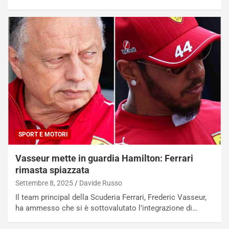
e
i
:
o
I
d
l
i
V
P
i
a
a
r
g
t
g
e
i
n
o
z
p
a
i
d
SPORT E MOTORI
ù
e
L
l
Vasseur mette in guardia Hamilton: Ferrari
u
G
rimasta spiazzata
n
P
g
d
Settembre 8, 2025
Davide Russo
o
e
Il team principal della Scuderia Ferrari, Frederic Vasseur,
m
l
ha ammesso che si è sottovalutato l’integrazione di…
a
B
i
a