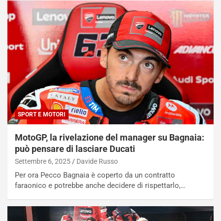
C
h
o
r
m
a
p
i
i
n
u
:
t
l
o
a
d
F
a
I
u
A
SPORT E MOTORI
n
S
S
m
MotoGP, la rivelazione del manager su Bagnaia:
U
e
può pensare di lasciare Ducati
V
n
Settembre 6, 2025
Davide Russo
E
t
l
i
Per ora Pecco Bagnaia è coperto da un contratto
e
s
faraonico e potrebbe anche decidere di rispettarlo,…
t
c
t
e
r
l