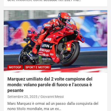
e
u
n
N
NOTIZIE
u
o
C
v
o
o
n
R
f
e
e
c
r
o
m
r
a
MOTOGP
SPORT E MOTORI
d
t
M
o
Marquez umiliato dal 2 volte campione del
o
l
mondo: volano parole di fuoco e l’accusa è
n
’
pesante
d
O
i
r
Settembre 20, 2025
Giovanni Messi
a
a
Marc Marquez è ormai ad un passo dalla conquista del
l
r
nono titolo mondiale, ma un ex…