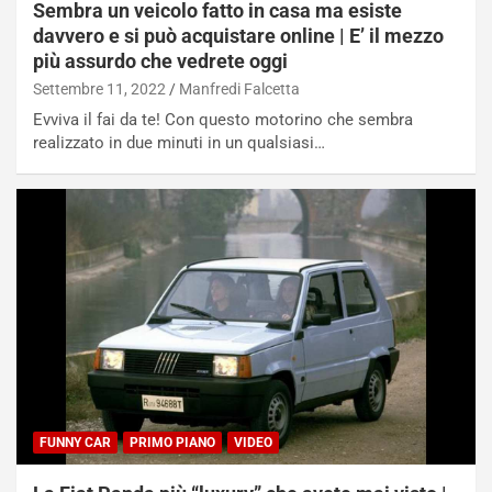
Sembra un veicolo fatto in casa ma esiste
davvero e si può acquistare online | E’ il mezzo
più assurdo che vedrete oggi
Settembre 11, 2022
Manfredi Falcetta
Evviva il fai da te! Con questo motorino che sembra
realizzato in due minuti in un qualsiasi…
NOTIZIE
FUNNY CAR
PRIMO PIANO
VIDEO
N
i