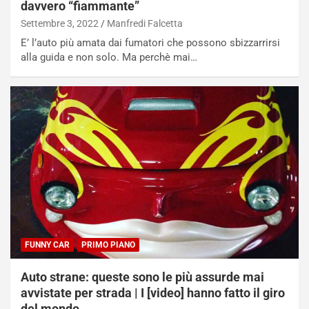
davvero “fiammante”
n
’
d
O
Settembre 3, 2022
Manfredi Falcetta
i
r
E’ l’auto più amata dai fumatori che possono sbizzarrirsi
a
a
alla guida e non solo. Ma perchè mai…
l
r
e
i
:
o
I
d
l
i
V
P
i
a
a
r
g
t
g
e
i
n
o
z
p
a
FUNNY CAR
PRIMO PIANO
i
d
ù
e
Auto strane: queste sono le più assurde mai
L
l
avvistate per strada | I [video] hanno fatto il giro
u
G
del mondo