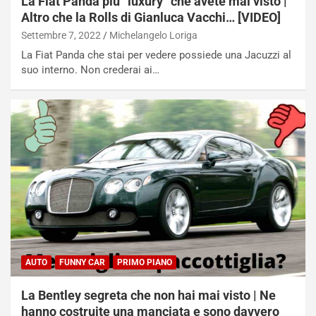
La Fiat Panda più “luxury” che avete mai visto |
s
Altro che la Rolls di Gianluca Vacchi… [VIDEO]
s
a
Settembre 7, 2022
Michelangelo Loriga
n
La Fiat Panda che stai per vedere possiede una Jacuzzi al
Q
suo interno. Non crederai ai…
a
s
h
q
a
i
e
-
P
O
W
E
R
AUTO
FUNNY CAR
PRIMO PIANO
S
t
La Bentley segreta che non hai mai visto | Ne
a
hanno costruite una manciata e sono davvero
b