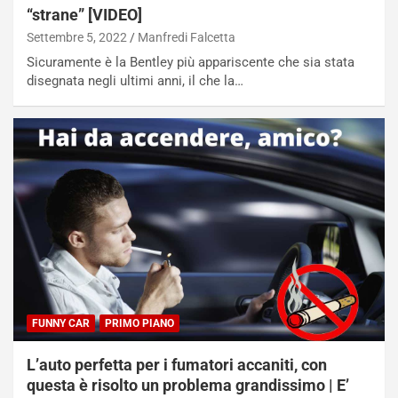
“strane” [VIDEO]
i
l
Settembre 5, 2022
Manfredi Falcetta
i
Sicuramente è la Bentley più appariscente che sia stata
s
disegnata negli ultimi anni, il che la…
c
e
u
n
N
NOTIZIE
u
o
C
v
o
o
n
R
f
e
e
c
r
o
m
FUNNY CAR
PRIMO PIANO
r
a
d
t
L’auto perfetta per i fumatori accaniti, con
M
o
questa è risolto un problema grandissimo | E’
o
l