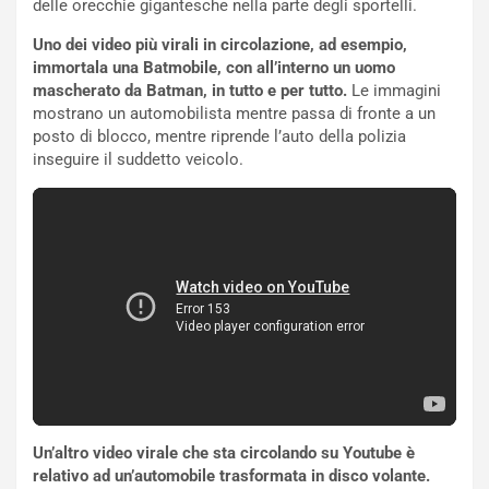
delle orecchie gigantesche nella parte degli sportelli.
o
e
m
l
Uno dei video più virali in circolazione, ad esempio,
a
B
immortala una Batmobile, con all’interno un uomo
i
a
mascherato da Batman, in tutto e per tutto.
Le immagini
C
h
mostrano un automobilista mentre passa di fronte a un
o
r
posto di blocco, mentre riprende l’auto della polizia
m
a
inseguire il suddetto veicolo.
p
i
i
n
u
:
t
l
o
a
d
F
a
I
u
A
n
S
S
m
U
e
V
n
E
t
Un’altro video virale che sta circolando su Youtube è
l
i
relativo ad un’automobile trasformata in disco volante.
e
s