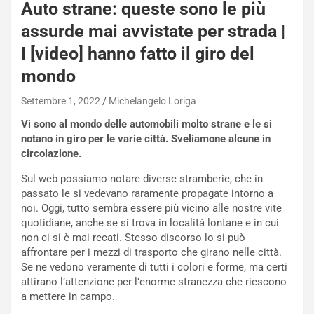
a
Auto strane: queste sono le più
n
assurde mai avvistate per strada |
Q
a
I [video] hanno fatto il giro del
s
mondo
h
q
Settembre 1, 2022
Michelangelo Loriga
a
i
Vi sono al mondo delle automobili molto strane e le si
e
notano in giro per le varie città. Sveliamone alcune in
-
circolazione.
P
Sul web possiamo notare diverse stramberie, che in
O
passato le si vedevano raramente propagate intorno a
W
noi. Oggi, tutto sembra essere più vicino alle nostre vite
E
quotidiane, anche se si trova in località lontane e in cui
R
non ci si è mai recati. Stesso discorso lo si può
S
affrontare per i mezzi di trasporto che girano nelle città.
t
Se ne vedono veramente di tutti i colori e forme, ma certi
a
attirano l’attenzione per l’enorme stranezza che riescono
b
a mettere in campo.
i
l