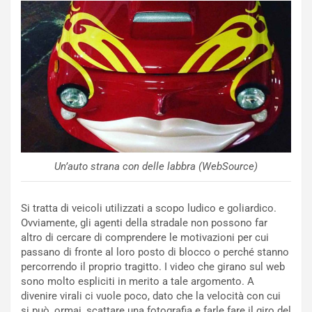
i
s
c
e
u
n
N
NOTIZIE
u
o
C
v
o
o
n
Un’auto strana con delle labbra (WebSource)
R
f
e
e
c
r
Si tratta di veicoli utilizzati a scopo ludico e goliardico.
o
m
Ovviamente, gli agenti della stradale non possono far
r
a
altro di cercare di comprendere le motivazioni per cui
d
t
passano di fronte al loro posto di blocco o perché stanno
M
o
percorrendo il proprio tragitto. I video che girano sul web
o
l
sono molto espliciti in merito a tale argomento. A
n
’
divenire virali ci vuole poco, dato che la velocità con cui
d
O
si può, ormai, scattare una fotografia e farle fare il giro del