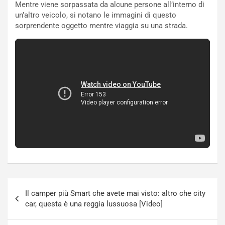
Mentre viene sorpassata da alcune persone all’interno di
t
c
un’altro veicolo, si notano le immagini di questo
t
e
sorprendente oggetto mentre viaggia su una strada.
r
l
i
a
f
C
i
o
c
r
a
s
t
a
o
N
N
o
o
t
n
t
P
u
l
r
u
n
g
a
Navigazione
-
a
Il camper più Smart che avete mai visto: altro che city
articoli
i
S
car, questa è una reggia lussuosa [Video]
n
e
R
p