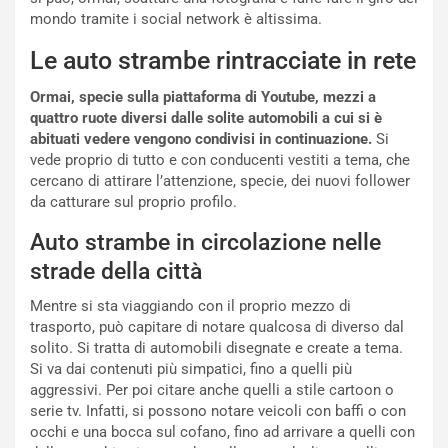
i
r
mondo tramite i social network è altissima.
a
a
l
r
Le auto strambe rintracciate in rete
e
i
:
o
Ormai, specie sulla piattaforma di Youtube, mezzi a
I
d
quattro ruote diversi dalle solite automobili a cui si è
l
i
abituati vedere vengono condivisi in continuazione.
Si
V
P
vede proprio di tutto e con conducenti vestiti a tema, che
i
a
cercano di attirare l’attenzione, specie, dei nuovi follower
a
r
da catturare sul proprio profilo.
g
t
Auto strambe in circolazione nelle
g
e
i
n
strade della città
o
z
Mentre si sta viaggiando con il proprio mezzo di
p
a
trasporto, può capitare di notare qualcosa di diverso dal
i
d
solito. Si tratta di automobili disegnate e create a tema.
ù
e
Si va dai contenuti più simpatici, fino a quelli più
L
l
aggressivi. Per poi citare anche quelli a stile cartoon o
u
G
serie tv. Infatti, si possono notare veicoli con baffi o con
n
P
occhi e una bocca sul cofano, fino ad arrivare a quelli con
g
d