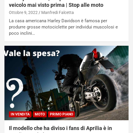
ù
e
veicolo mai visto prima | Stop alle moto
L
l
u
G
Ottobre 9, 2022
Manfredi Falcetta
n
P
La casa americana Harley Davidson è famosa per
g
d
produrre grosse motociclette per individui muscolosi e
o
e
poco inclini…
m
l
a
B
i
a
C
h
o
r
m
a
p
i
i
n
u
:
t
l
o
a
d
F
a
I
IN VENDITA
MOTO
PRIMO PIANO
u
A
n
S
Il modello che ha diviso i fans di Aprilia è in
S
m