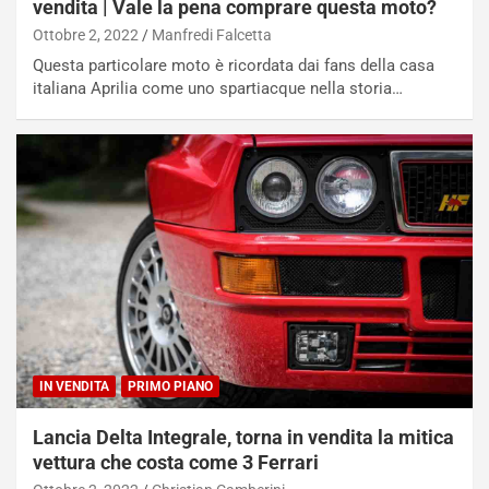
vendita | Vale la pena comprare questa moto?
U
e
Ottobre 2, 2022
Manfredi Falcetta
V
n
E
t
Questa particolare moto è ricordata dai fans della casa
l
i
italiana Aprilia come uno spartiacque nella storia…
e
s
t
c
t
e
r
l
i
a
f
C
i
o
c
r
a
s
t
a
o
N
N
o
o
t
IN VENDITA
PRIMO PIANO
n
t
P
u
Lancia Delta Integrale, torna in vendita la mitica
l
r
vettura che costa come 3 Ferrari
u
n