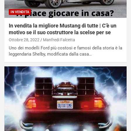
N
i
IN VENDITA
s
s
In vendita la migliore Mustang di tutte | C’è un
a
motivo se il suo costruttore la scelse per se
n
Ottobre 28, 2022
Manfredi Falcetta
Q
Uno dei modelli Ford più costosi e famosi della storia è la
a
leggendaria Shelby, modificata dalla casa…
s
h
q
a
i
e
-
P
O
W
E
R
S