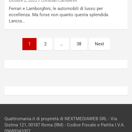
Ottobre 2, 2022
Christian Camberini
g
a
-
a
Ferrari e Lamborghini, le automobili di lusso per
i
S
eccellenza. Ma forse non quanto questa splendida
n
e
Lancia…
R
p
E
a
E
n
Paginazione
1
2
…
38
Next
V
g
degli
Agosto
Agosto
6,
5,
articoli
2026
2026
Admin
Admin
Quattromania.it di proprietà di NEXTMEDIAWEB SRL - Via
Sistina 121, 00187 Roma (RM) - Codice Fiscale e Partita I.V.A.
09689341007