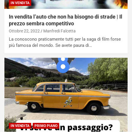
IN VENDITA
t
a
In vendita l’auto che non ha bisogno di strade | Il
b
prezzo sembra competitivo
i
l
Ottobre 22, 2022
Manfredi Falcetta
i
La conoscono praticamente tutti per la saga di film forse
s
più famosa del mondo. Se avete paura di…
c
e
u
n
N
NOTIZIE
u
o
C
v
o
o
n
R
f
e
e
c
r
o
m
IN VENDITA
PRIMO PIANO
r
a