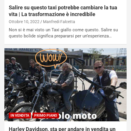
d
t
Salire su questo taxi potrebbe cambiare la tua
M
o
vita | La trasformazione è incredibile
o
l
n
’
Ottobre 10, 2022
Manfredi Falcetta
d
O
Non si è mai visto un Taxi giallo come questo. Salire su
i
r
questo bolide significa prepararsi per un’esperienza…
a
a
l
r
e
i
:
o
I
d
l
i
V
P
i
a
a
r
g
t
g
e
i
n
o
z
IN VENDITA
PRIMO PIANO
p
a
i
d
Harley Davidson, sta per andare in vendita un