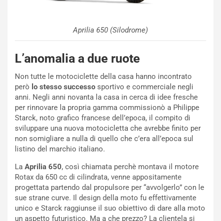
d
O
i
r
a
a
Aprilia 650 (Silodrome)
l
r
e
i
L’anomalia a due ruote
:
o
I
d
Non tutte le motociclette della casa hanno incontrato
l
i
però
lo stesso successo
sportivo e commerciale negli
V
P
anni. Negli anni novanta la casa in cerca di idee fresche
i
a
per rinnovare la propria gamma commissionò a Philippe
a
r
Starck, noto grafico francese dell’epoca, il compito di
g
t
sviluppare una nuova motocicletta che avrebbe finito per
g
e
non somigliare a nulla di quello che c’era all’epoca sul
i
n
listino del marchio italiano.
o
z
p
a
La
Aprilia 650
, così chiamata perchè montava il motore
i
d
Rotax da 650 cc di cilindrata, venne appositamente
ù
e
progettata partendo dal propulsore per “avvolgerlo” con le
L
l
sue strane curve. Il design della moto fu effettivamente
u
G
unico e Starck raggiunse il suo obiettivo di dare alla moto
n
P
un aspetto futuristico. Ma a che prezzo? La clientela si