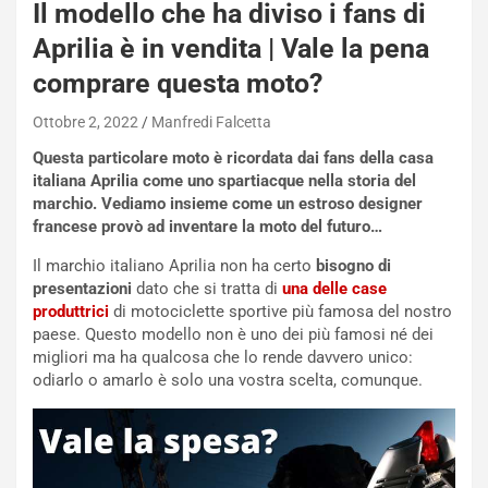
Il modello che ha diviso i fans di
Aprilia è in vendita | Vale la pena
comprare questa moto?
Ottobre 2, 2022
Manfredi Falcetta
Questa particolare moto è ricordata dai fans della casa
italiana Aprilia come uno spartiacque nella storia del
marchio. Vediamo insieme come un estroso designer
francese provò ad inventare la moto del futuro…
Il marchio italiano Aprilia non ha certo
bisogno di
presentazioni
dato che si tratta di
una delle case
produttrici
di motociclette sportive più famosa del nostro
paese. Questo modello non è uno dei più famosi né dei
migliori ma ha qualcosa che lo rende davvero unico:
odiarlo o amarlo è solo una vostra scelta, comunque.
NOTIZIE
N
i
s