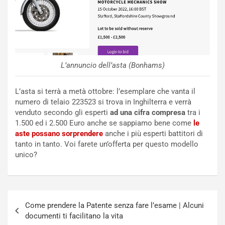
l
i
e
s
t
c
t
e
r
l
i
a
f
C
L’annuncio dell’asta (Bonhams)
i
o
c
r
L’asta si terrà a metà ottobre: l’esemplare che vanta il
a
s
numero di telaio 223523 si trova in Inghilterra e verrà
t
a
venduto secondo gli esperti
ad una cifra compresa
tra i
o
N
1.500 ed i 2.500 Euro anche se sappiamo bene come
le
N
o
aste possano sorprendere
anche i più esperti battitori di
o
t
tanto in tanto. Voi farete un’offerta per questo modello
n
t
unico?
P
u
l
r
u
n
g
a
Navigazione
-
a
Come prendere la Patente senza fare l’esame | Alcuni
articoli
i
S
documenti ti facilitano la vita
n
e