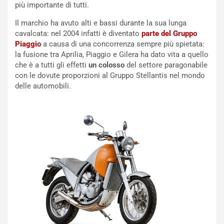
i
più importante di tutti.
l
i
Il marchio ha avuto alti e bassi durante la sua lunga
s
cavalcata: nel 2004 infatti è diventato
parte del Gruppo
c
Piaggio
a causa di una concorrenza sempre più spietata:
e
la fusione tra Aprilia, Piaggio e Gilera ha dato vita a quello
u
che è a tutti gli effetti
un colosso
del settore paragonabile
n
con le dovute proporzioni al Gruppo Stellantis nel mondo
N
delle automobili.
NOTIZIE
u
o
C
v
o
o
n
R
f
e
e
c
r
o
m
r
a
d
t
M
o
o
l
n
’