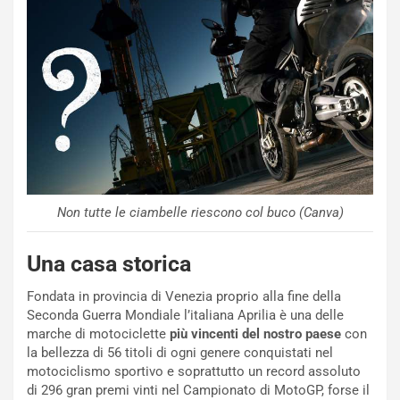
s
a
n
Q
a
s
h
q
a
i
e
Non tutte le ciambelle riescono col buco (Canva)
-
P
O
Una casa storica
W
E
Fondata in provincia di Venezia proprio alla fine della
R
Seconda Guerra Mondiale l’italiana Aprilia è una delle
S
marche di motociclette
più vincenti del nostro paese
con
t
la bellezza di 56 titoli di ogni genere conquistati nel
a
motociclismo sportivo e soprattutto un record assoluto
b
di 296 gran premi vinti nel Campionato di MotoGP, forse il