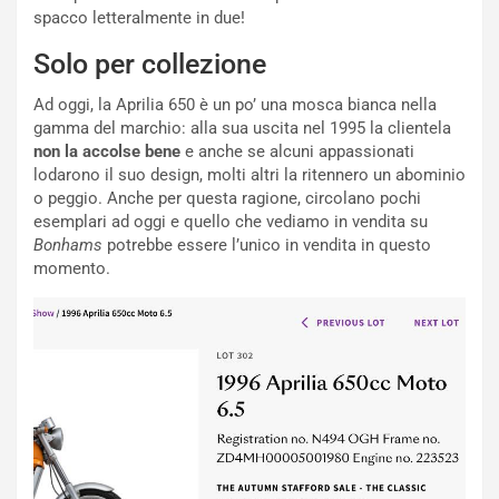
g
d
spacco letteralmente in due!
o
e
m
l
Solo per collezione
a
B
i
a
Ad oggi, la Aprilia 650 è un po’ una mosca bianca nella
C
h
gamma del marchio: alla sua uscita nel 1995 la clientela
o
r
non la accolse bene
e anche se alcuni appassionati
m
a
lodarono il suo design, molti altri la ritennero un abominio
p
i
o peggio. Anche per questa ragione, circolano pochi
i
n
esemplari ad oggi e quello che vediamo in vendita su
u
:
Bonhams
potrebbe essere l’unico in vendita in questo
t
l
momento.
o
a
d
F
a
I
u
A
n
S
S
m
U
e
V
n
E
t