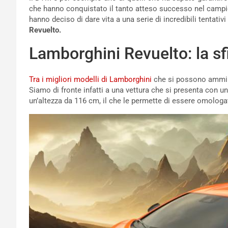
che hanno conquistato il tanto atteso successo nel campio
hanno deciso di dare vita a una serie di incredibili tentati
Revuelto.
Lamborghini Revuelto: la sfi
Tra i migliori modelli di Lamborghini
che si possono ammira
Siamo di fronte infatti a una vettura che si presenta con 
un’altezza da 116 cm, il che le permette di essere omologa