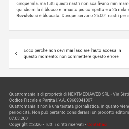
cinquemila, ma tutti questi nastri non scalfivano minimam
quindicimila il blocco è rimasto più compatto e a 25 mila
Revuleto
si è bloccata. Dunque servono 25.001 nastri per
Navigazione
Ecco perché non devi mai lasciare l’auto accesa in
articoli
questo momento: non commettere questo errore
Quattromania.it di proprietà di NEXTMEDIAWEB SRL - Via Sist
Codice Fiscale e Partita I.V.A. 09689341007
Quattromania.it non è una testata giornalistica, in quanto vie
periodicità. Non può pertanto considerarsi un prodotto editorial
07.03.2001
Copyright ©2026 - Tutti i diritti riservati -
Contattaci