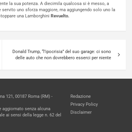
ente la sua potenza. A diecimila qualcosa si è messo, a
 è servito uno sforza maggiore, ma aggiungendo solo uno la
 stoppare una Lamborghini
Revuelto.
Donald Trump, “l’ipocrisia” del suo garage: ci sono
delle auto che non dovrebbero esserci per niente
ina 121, 00187 Roma (RM) -
Redazione
Privacy Policy
ne aggiornato senza alcuna
Disclaimer
e ai sensi della legge n. 62 del