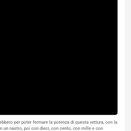
rebbero per poter fermare la potenza di questa vettura, con la
con un nastro, poi con dieci, con cento, con mille e con