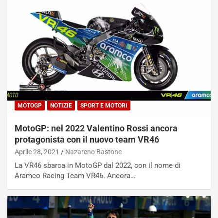
e
i
:
o
I
d
l
i
V
P
i
a
a
r
g
t
g
e
i
n
o
z
MOTOGP
NOTIZIE
SPORT E MOTORI
p
a
i
d
MotoGP: nel 2022 Valentino Rossi ancora
ù
e
protagonista con il nuovo team VR46
L
l
Aprile 28, 2021
Nazareno Bastone
u
G
n
P
La VR46 sbarca in MotoGP dal 2022, con il nome di
g
d
Aramco Racing Team VR46. Ancora…
o
e
m
l
a
B
i
a