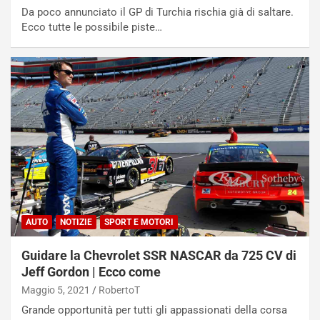
Da poco annunciato il GP di Turchia rischia già di saltare.
Ecco tutte le possibile piste…
NOTIZIE
N
AUTO
NOTIZIE
SPORT E MOTORI
i
s
Guidare la Chevrolet SSR NASCAR da 725 CV di
s
a
Jeff Gordon | Ecco come
n
Maggio 5, 2021
RobertoT
Q
Grande opportunità per tutti gli appassionati della corsa
a