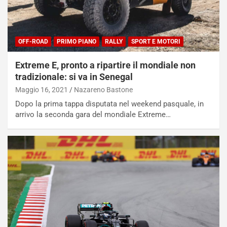
OFF-ROAD
PRIMO PIANO
RALLY
SPORT E MOTORI
Extreme E, pronto a ripartire il mondiale non
tradizionale: si va in Senegal
Maggio 16, 2021
Nazareno Bastone
Dopo la prima tappa disputata nel weekend pasquale, in
arrivo la seconda gara del mondiale Extreme…