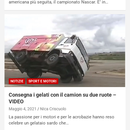
americana più seguita, il campionato Nascar. E’ in…
s
h
q
a
i
e
-
P
O
W
E
R
S
NOTIZIE
SPORT E MOTORI
t
a
Consegna i gelati con il camion su due ruote –
b
VIDEO
i
l
Maggio 4, 2021
NIca Criscuolo
i
La passione per i motori e per le acrobazie hanno reso
s
celebre un gelataio sardo che…
c