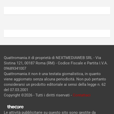
Agosto
Agosto
6,
5,
2026
2026
Admin
Admin
Quattromania.it di proprietà di NEXTMEDIAWEB SRL - Via
Sistina 121, 00187 Roma (RM) - Codice Fiscale e Partita I.V.A.
09689341007
Quattromania.it non è una testata giornalistica, in quanto
viene aggiornato senza alcuna periodicità. Non può pertanto
considerarsi un prodotto editoriale ai sensi della legge n. 62
del 07.03.2001
Copyright ©2026 - Tutti i diritti riservati -
Contattaci
Le attività pubblicitarie su questo sito sono gestite da