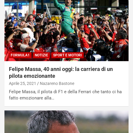
C
h
o
r
m
a
p
i
i
n
u
:
t
l
o
a
d
F
FORMULA1
NOTIZIE
SPORT E MOTORI
a
I
u
A
Felipe Massa, 40 anni oggi: la carriera di un
n
S
pilota emozionante
S
m
Aprile 25, 2021
Nazareno Bastone
U
e
V
n
Felipe Massa, il pilota di F1 e della Ferrari che tanto ci ha
E
t
fatto emozionare alla…
l
i
e
s
t
c
t
e
r
l