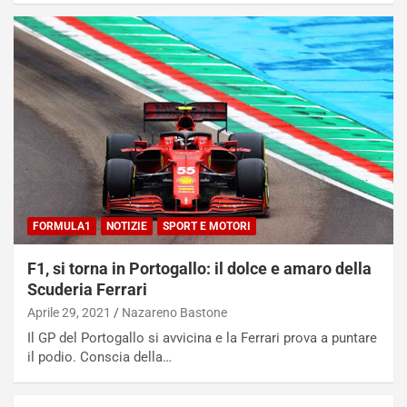
e
u
n
N
NOTIZIE
u
o
C
v
o
o
n
R
f
e
e
c
r
o
m
FORMULA1
NOTIZIE
SPORT E MOTORI
r
a
d
t
F1, si torna in Portogallo: il dolce e amaro della
M
o
Scuderia Ferrari
o
l
n
’
Aprile 29, 2021
Nazareno Bastone
d
O
Il GP del Portogallo si avvicina e la Ferrari prova a puntare
i
r
il podio. Conscia della…
a
a
l
r