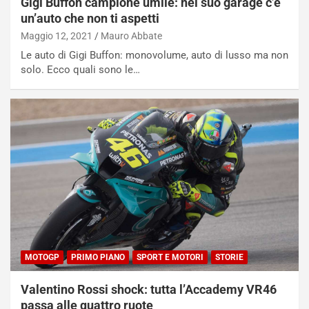
Gigi Buffon campione umile: nel suo garage c’è
un’auto che non ti aspetti
Maggio 12, 2021
Mauro Abbate
Le auto di Gigi Buffon: monovolume, auto di lusso ma non
solo. Ecco quali sono le…
MOTOGP
PRIMO PIANO
SPORT E MOTORI
STORIE
Valentino Rossi shock: tutta l’Accademy VR46
passa alle quattro ruote