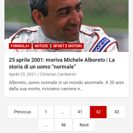
i
a
f
C
i
o
c
r
a
s
t
a
o
N
N
o
FORMULA1
NOTIZIE
SPORT E MOTORI
o
t
n
t
25 aprile 2001: moriva Michele Alboreto | La
P
u
storia di un uomo “normale”
l
r
Aprile 25, 2021
Christian Camberini
u
n
Alboreto, uomo normale in un mondo anormale. A 20 anni
g
a
dalla sua morte, riviviamo carriera e…
-
a
i
S
n
e
R
p
Paginazione
Previous
1
…
41
42
43
E
a
degli
E
n
…
46
Next
V
g
articoli