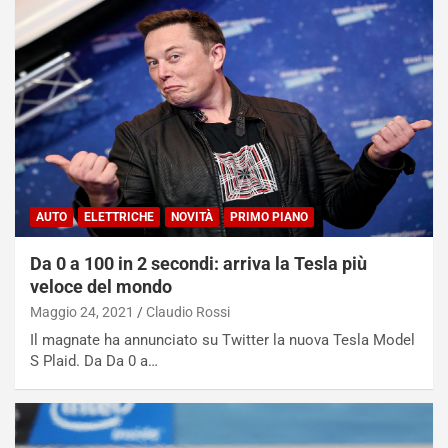
e
i
:
o
I
d
l
i
V
P
i
a
a
r
g
t
g
e
i
n
o
z
AUTO
ELETTRICHE
NOVITÀ
PRIMO PIANO
p
a
i
d
Da 0 a 100 in 2 secondi: arriva la Tesla più
ù
e
veloce del mondo
L
l
Maggio 24, 2021
Claudio Rossi
u
G
n
P
Il magnate ha annunciato su Twitter la nuova Tesla Model
g
d
S Plaid. Da Da 0 a…
o
e
m
l
a
B
i
a