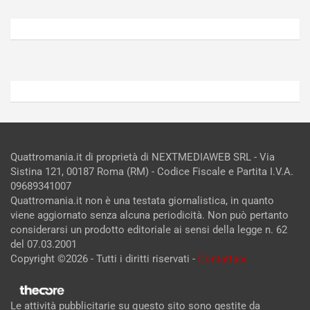
Agosto
Agosto
6,
5,
2026
2026
Admin
Admin
Quattromania.it di proprietà di NEXTMEDIAWEB SRL - Via
Sistina 121, 00187 Roma (RM) - Codice Fiscale e Partita I.V.A.
09689341007
Quattromania.it non è una testata giornalistica, in quanto
viene aggiornato senza alcuna periodicità. Non può pertanto
considerarsi un prodotto editoriale ai sensi della legge n. 62
del 07.03.2001
Copyright ©2026 - Tutti i diritti riservati -
Contattaci
Le attività pubblicitarie su questo sito sono gestite da