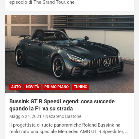
episodio di The Grand Tour, che…
s
h
q
a
i
e
-
P
O
W
E
R
S
AUTO
NOVITÀ
PRIMO PIANO
TUNING
t
a
Bussink GT R SpeedLegend: cosa succede
b
quando la F1 va su strada
i
l
Maggio 24, 2021
Nazareno Bastone
i
Il progettista di ruote panoramiche Roland Bussink ha
s
realizzato una speciale Mercedes AMG GT R Speedster, …
c