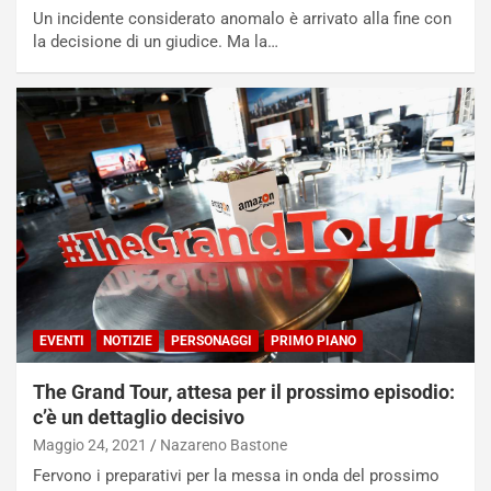
Un incidente considerato anomalo è arrivato alla fine con
la decisione di un giudice. Ma la…
NOTIZIE
N
EVENTI
NOTIZIE
PERSONAGGI
PRIMO PIANO
i
s
The Grand Tour, attesa per il prossimo episodio:
s
a
c’è un dettaglio decisivo
n
Maggio 24, 2021
Nazareno Bastone
Q
Fervono i preparativi per la messa in onda del prossimo
a