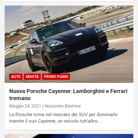
e
u
n
N
NOTIZIE
u
o
C
v
o
o
n
R
f
e
e
c
r
o
m
AUTO
NOVITÀ
PRIMO PIANO
r
a
d
t
Nuova Porsche Cayenne: Lamborghini e Ferrari
M
o
tremano
o
l
n
’
Maggio 24, 2021
Nazareno Bastone
d
O
La Porsche torna nel mercato dei SUV per dominarlo
i
r
tramite il suo Cayenne, un veicolo tutt’altro…
a
a
l
r