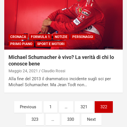
i
a
f
C
i
o
c
r
a
s
t
a
CRONACA
FORMULA 1
NOTIZIE
PERSONAGGI
o
N
N
o
PRIMO PIANO
SPORT E MOTORI
o
t
n
t
Michael Schumacher è vivo? La verità di chi lo
P
u
conosce bene
l
r
Maggio 24, 2021
Claudio Rossi
u
n
Alla fine del 2013 il drammatico incidente sugli sci per
g
a
Michael Schumacher. Ma Jean Todt non…
-
a
i
S
n
e
R
p
Paginazione
Previous
1
…
321
322
E
a
degli
E
n
323
…
330
Next
V
g
articoli