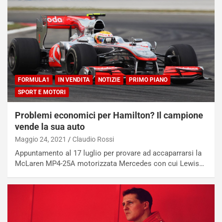
C
h
o
r
m
a
p
i
i
n
u
:
t
l
o
a
FORMULA1
IN VENDITA
NOTIZIE
PRIMO PIANO
d
F
SPORT E MOTORI
a
I
u
A
Problemi economici per Hamilton? Il campione
n
S
vende la sua auto
S
m
Maggio 24, 2021
Claudio Rossi
U
e
V
n
Appuntamento al 17 luglio per provare ad accaparrarsi la
E
t
McLaren MP4-25A motorizzata Mercedes con cui Lewis…
l
i
e
s
t
c
t
e
r
l