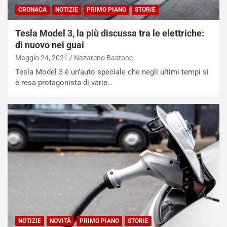
CRONACA
NOTIZIE
PRIMO PIANO
STORIE
Tesla Model 3, la più discussa tra le elettriche:
di nuovo nei guai
Maggio 24, 2021
Nazareno Bastone
Tesla Model 3 è un’auto speciale che negli ultimi tempi si
è resa protagonista di varie…
NOTIZIE
NOVITÀ
PRIMO PIANO
STORIE