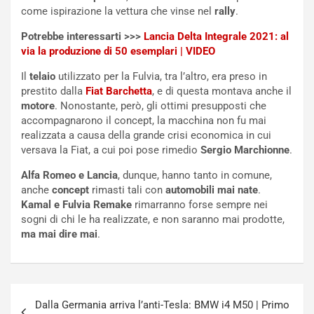
E
t
come ispirazione la vettura che vinse nel
rally
.
l
i
e
s
Potrebbe interessarti >>>
Lancia Delta Integrale 2021: al
t
c
via la produzione di 50 esemplari | VIDEO
t
e
Il
telaio
utilizzato per la Fulvia, tra l’altro, era preso in
r
l
prestito dalla
Fiat Barchetta
, e di questa montava anche il
i
a
motore
. Nonostante, però, gli ottimi presupposti che
f
C
accompagnarono il concept, la macchina non fu mai
i
o
realizzata a causa della grande crisi economica in cui
c
r
versava la Fiat, a cui poi pose rimedio
Sergio Marchionne
.
a
s
t
a
Alfa Romeo e Lancia
, dunque, hanno tanto in comune,
o
N
anche
concept
rimasti tali con
automobili mai nate
.
N
o
Kamal e Fulvia Remake
rimarranno forse sempre nei
o
t
sogni di chi le ha realizzate, e non saranno mai prodotte,
n
t
ma mai dire mai
.
P
u
l
r
u
n
g
a
Navigazione
-
a
Dalla Germania arriva l’anti-Tesla: BMW i4 M50 | Primo