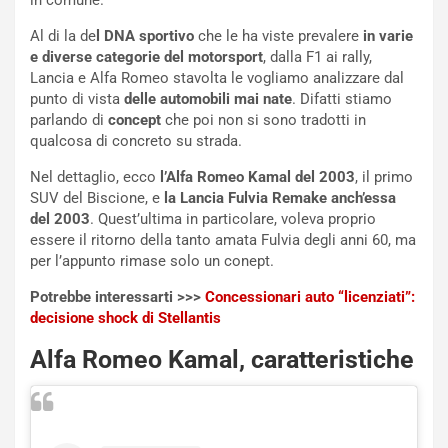
in comune.
Al di la de
l DNA sportivo
che le ha viste prevalere
in varie
e diverse categorie del motorsport
, dalla F1 ai rally,
Lancia e Alfa Romeo stavolta le vogliamo analizzare dal
punto di vista
delle automobili mai nate
. Difatti stiamo
parlando di
concept
che poi non si sono tradotti in
qualcosa di concreto su strada.
Nel dettaglio, ecco
l’Alfa Romeo Kamal del 2003
, il primo
SUV del Biscione, e
la Lancia Fulvia Remake anch’essa
del 2003
. Quest’ultima in particolare, voleva proprio
essere il ritorno della tanto amata Fulvia degli anni 60, ma
per l’appunto rimase solo un conept.
Potrebbe interessarti >>>
Concessionari auto “licenziati”:
decisione shock di Stellantis
Alfa Romeo Kamal, caratteristiche
NOTIZIE
N
i