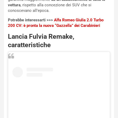
o
l
vettura
, rispetto alla concezione dei SUV che si
n
’
conoscevano all’epoca.
d
O
i
r
Potrebbe interessarti >>>
Alfa Romeo Giulia 2.0 Turbo
a
a
200 CV: è pronta la nuova “Gazzella” dei Carabinieri
l
r
e
i
Lancia Fulvia Remake,
:
o
caratteristiche
I
d
l
i
V
P
i
a
a
r
g
t
g
e
i
n
o
z
p
a
i
d
ù
e
L
l
u
G