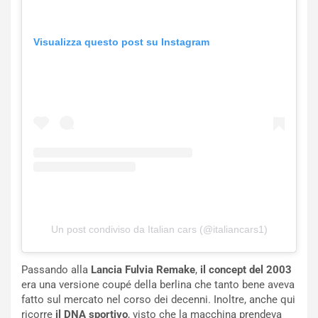
n
P
g
d
o
e
Visualizza questo post su Instagram
m
l
a
B
i
a
C
h
o
r
m
a
p
i
i
n
u
:
t
l
o
a
d
F
Un post condiviso da Italian cars (@italiancars1)
a
I
u
A
n
S
Passando alla
Lancia Fulvia Remake
,
il concept del 2003
S
m
era una versione coupé della berlina che tanto bene aveva
U
e
fatto sul mercato nel corso dei decenni. Inoltre, anche qui
V
n
ricorre
il DNA sportivo
, visto che la macchina prendeva