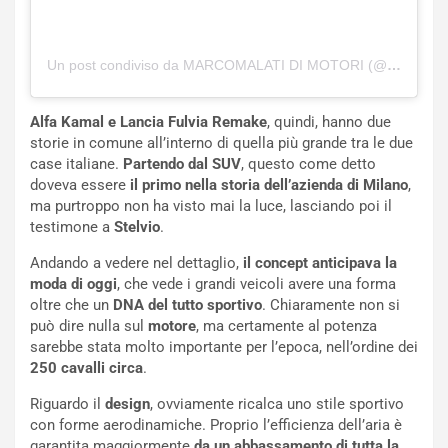
b
i
l
Un post condiviso da MARCOMALATI DI MOTORI (@malatidimotori)
i
s
c
Alfa Kamal e Lancia Fulvia Remake
, quindi, hanno due
e
storie in comune all’interno di quella più grande tra le due
u
case italiane.
Partendo dal SUV
, questo come detto
n
doveva essere
il primo nella storia dell’azienda di Milano
,
N
ma purtroppo non ha visto mai la luce, lasciando poi il
NOTIZIE
u
testimone a
Stelvio
.
o
C
v
o
Andando a vedere nel dettaglio,
il concept anticipava la
o
n
moda di oggi
, che vede i grandi veicoli avere una forma
R
f
oltre che un
DNA del tutto sportivo
. Chiaramente non si
e
e
può dire nulla sul
motore
, ma certamente al potenza
c
r
sarebbe stata molto importante per l’epoca, nell’ordine dei
o
m
250 cavalli circa
.
r
a
Riguardo il
design
, ovviamente ricalca uno stile sportivo
d
t
con forme aerodinamiche. Proprio l’efficienza dell’aria è
M
o
garantita maggiormente
da un abbassamento di tutta la