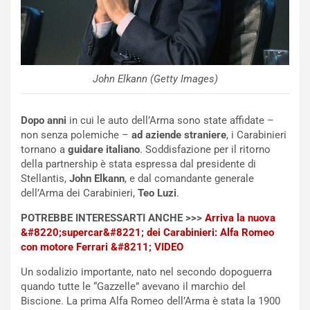
p
i
i
n
u
:
t
l
o
a
d
F
John Elkann (Getty Images)
a
I
u
A
n
S
Dopo anni
in cui le auto dell’Arma sono state affidate –
S
m
non senza polemiche –
ad aziende straniere
, i Carabinieri
U
e
tornano a
guidare italiano
. Soddisfazione per il ritorno
V
n
della partnership è stata espressa dal presidente di
E
t
Stellantis,
John Elkann
, e dal comandante generale
l
i
dell’Arma dei Carabinieri,
Teo Luzi
.
e
s
POTREBBE INTERESSARTI ANCHE >>>
Arriva la nuova
t
c
&#8220;supercar&#8221; dei Carabinieri: Alfa Romeo
t
e
con motore Ferrari &#8211; VIDEO
r
l
i
a
Un sodalizio importante, nato nel secondo dopoguerra
f
C
quando tutte le “Gazzelle” avevano il marchio del
i
o
Biscione. La prima Alfa Romeo dell’Arma è stata la 1900
c
r