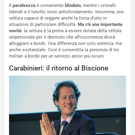
V
P
Il
parabrezza
è ovviamente
blindato
, mentre i cristalli
i
a
laterali e il lunotto sono antisfondamento. Insomma, una
a
r
vettura capace di reggere anche la forza d’urto in
g
t
situazioni di particolare difficoltà.
Ma c’è una importante
g
e
novità
: la vettura è la prima a essere dotata della cellula
i
n
unipersonale per il detenuto che all’occorrenza dovrà
o
z
alloggiare a bordo. Una differenza non solo estetica, ma
p
a
anche sostanziale. Così è consentita la presenza di tre
i
d
militari a bordo per un servizio ancor più sicuro.
ù
e
L
l
Carabinieri: il ritorno al Biscione
u
G
n
P
g
d
o
e
m
l
a
B
i
a
C
h
o
r
m
a