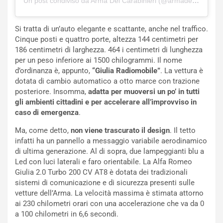
Un post condiviso da Arma Dei Carabinieri (@armadeicarabinieri)
NOTIZIE
u
o
C
Si tratta di un’auto elegante e scattante, anche nel traffico.
v
o
Cinque posti e quattro porte, altezza 144 centimetri per
o
n
186 centimetri di larghezza. 464 i centimetri di lunghezza
R
f
per un peso inferiore ai 1500 chilogrammi. Il nome
e
e
d’ordinanza è, appunto,
“Giulia Radiomobile”
. La vettura è
c
r
dotata di cambio automatico a otto marce con trazione
o
m
posteriore. Insomma,
adatta per muoversi un po’ in tutti
r
a
gli ambienti cittadini e per accelerare all’improvviso in
d
t
caso di emergenza
.
M
o
o
l
Ma, come detto,
non viene trascurato il design
. Il tetto
n
’
infatti ha un pannello a messaggio variabile aerodinamico
d
O
di ultima generazione. Al di sopra, due lampeggianti blu a
i
r
Led con luci laterali e faro orientabile. La Alfa Romeo
a
a
Giulia 2.0 Turbo 200 CV AT8 è dotata dei tradizionali
l
r
sistemi di comunicazione e di sicurezza presenti sulle
e
i
vetture dell’Arma. La velocità massima è stimata attorno
:
o
ai 230 chilometri orari con una accelerazione che va da 0
I
d
a 100 chilometri in 6,6 secondi.
l
i