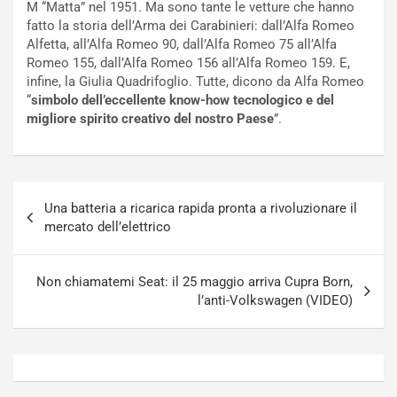
M “Matta” nel 1951. Ma sono tante le vetture che hanno
a
s
fatto la storia dell’Arma dei Carabinieri: dall’Alfa Romeo
t
a
Alfetta, all’Alfa Romeo 90, dall’Alfa Romeo 75 all’Alfa
o
N
Romeo 155, dall’Alfa Romeo 156 all’Alfa Romeo 159. E,
N
o
infine, la Giulia Quadrifoglio. Tutte, dicono da Alfa Romeo
o
t
“
simbolo dell’eccellente know-how tecnologico e del
n
t
migliore spirito creativo del nostro Paese
”.
P
u
l
r
u
n
g
a
Navigazione
-
a
Una batteria a ricarica rapida pronta a rivoluzionare il
articoli
i
S
mercato dell’elettrico
n
e
R
p
E
a
Non chiamatemi Seat: il 25 maggio arriva Cupra Born,
E
n
l’anti-Volkswagen (VIDEO)
V
g
Agosto
Agosto
6,
5,
2026
2026
Admin
Admin