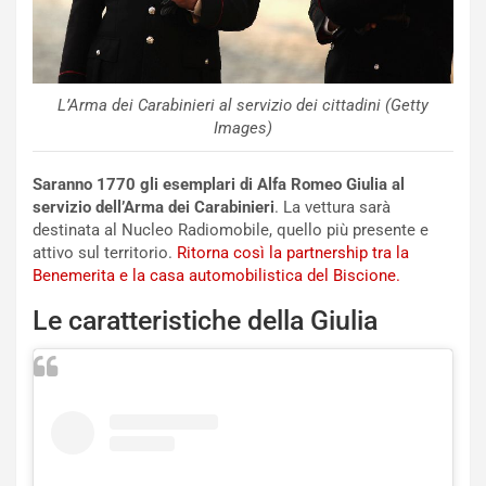
L’Arma dei Carabinieri al servizio dei cittadini (Getty
Images)
Saranno 1770 gli esemplari di Alfa Romeo Giulia al
servizio dell’Arma dei Carabinieri
. La vettura sarà
NOTIZIE
destinata al Nucleo Radiomobile, quello più presente e
N
attivo sul territorio.
Ritorna così la partnership tra la
i
Benemerita e la casa automobilistica del Biscione.
s
s
Le caratteristiche della Giulia
a
n
Q
a
s
h
q