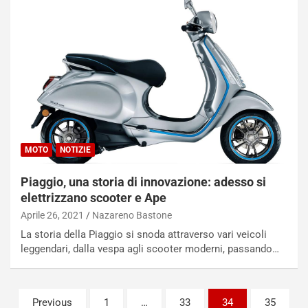
t
c
t
e
r
l
i
a
f
C
i
o
c
r
a
s
t
a
o
N
N
o
MOTO
NOTIZIE
o
t
n
t
Piaggio, una storia di innovazione: adesso si
P
u
elettrizzano scooter e Ape
l
r
Aprile 26, 2021
Nazareno Bastone
u
n
La storia della Piaggio si snoda attraverso vari veicoli
g
a
leggendari, dalla vespa agli scooter moderni, passando…
-
a
i
S
n
e
R
p
Paginazione
Previous
1
…
33
34
35