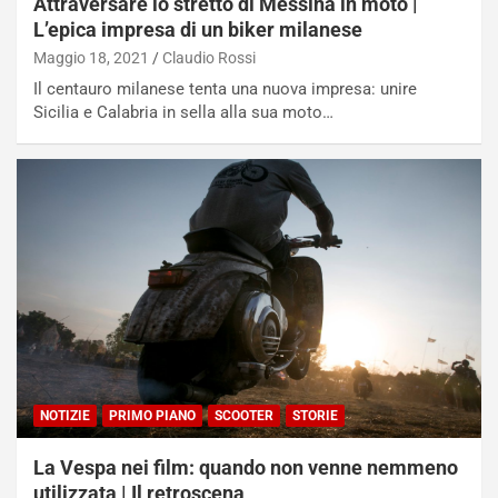
Attraversare lo stretto di Messina in moto |
L’epica impresa di un biker milanese
Maggio 18, 2021
Claudio Rossi
Il centauro milanese tenta una nuova impresa: unire
Sicilia e Calabria in sella alla sua moto…
NOTIZIE
N
NOTIZIE
PRIMO PIANO
SCOOTER
STORIE
i
s
La Vespa nei film: quando non venne nemmeno
s
a
utilizzata | Il retroscena