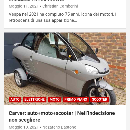
n
Maggio 11, 2021
Christian Camberini
Q
Vespa nel 2021 ha compiuto 75 anni. Icona dei motori, il
a
retroscena di una sua apparizione…
s
h
q
a
i
e
-
P
O
W
E
R
S
AUTO
ELETTRICHE
MOTO
PRIMO PIANO
SCOOTER
t
a
Carver: auto+moto+scooter | Nell’indecisione
b
non scegliere
i
l
Maggio 10, 2021
Nazareno Bastone