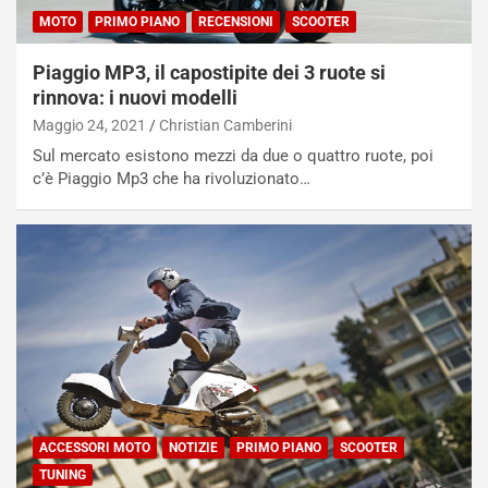
MOTO
PRIMO PIANO
RECENSIONI
SCOOTER
Piaggio MP3, il capostipite dei 3 ruote si
rinnova: i nuovi modelli
Maggio 24, 2021
Christian Camberini
Sul mercato esistono mezzi da due o quattro ruote, poi
c’è Piaggio Mp3 che ha rivoluzionato…
ACCESSORI MOTO
NOTIZIE
PRIMO PIANO
SCOOTER
TUNING