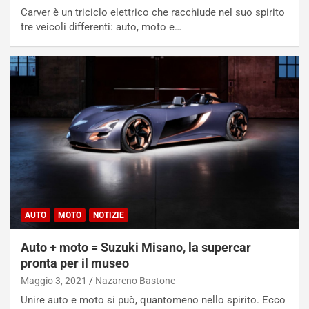
i
Carver è un triciclo elettrico che racchiude nel suo spirito
s
tre veicoli differenti: auto, moto e…
c
e
u
n
N
NOTIZIE
u
o
C
v
o
o
n
R
f
e
e
c
r
o
m
AUTO
MOTO
NOTIZIE
r
a
d
t
Auto + moto = Suzuki Misano, la supercar
M
o
pronta per il museo
o
l
n
’
Maggio 3, 2021
Nazareno Bastone
d
O
Unire auto e moto si può, quantomeno nello spirito. Ecco