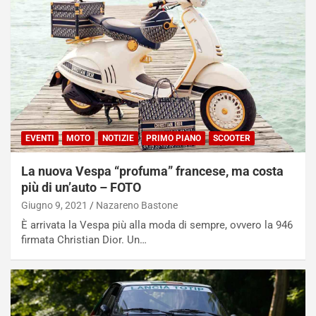
EVENTI
MOTO
NOTIZIE
PRIMO PIANO
SCOOTER
La nuova Vespa “profuma” francese, ma costa
più di un’auto – FOTO
Giugno 9, 2021
Nazareno Bastone
È arrivata la Vespa più alla moda di sempre, ovvero la 946
firmata Christian Dior. Un…