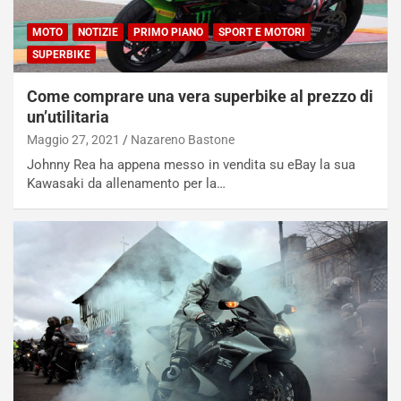
MOTO
NOTIZIE
PRIMO PIANO
SPORT E MOTORI
SUPERBIKE
Come comprare una vera superbike al prezzo di
un’utilitaria
Maggio 27, 2021
Nazareno Bastone
Johnny Rea ha appena messo in vendita su eBay la sua
Kawasaki da allenamento per la…