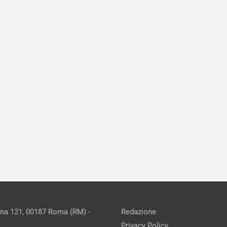
ina 121, 00187 Roma (RM) -
Redazione
Privacy Policy