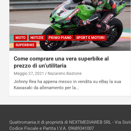
MOTO
NOTIZIE
PRIMO PIANO
SPORT E MOTORI
SUPERBIKE
Come comprare una vera superbike al
prezzo di un’utilitaria
Maggio 27, 2021
Nazareno Bastone
Johnny Rea ha appena messo in vendita su eBay la sua
Kawasaki da allenamento per la…
Quattromania.it di proprietà di NEXTMEDIAWEB SRL - Via Sist
Codice Fiscale e Partita I.V.A. 09689341007