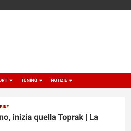
ORT
TUNING
NOTIZIE
BIKE
o, inizia quella Toprak | La