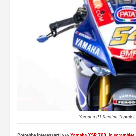
Yamaha R1 Replica Toprak Lim
Potrebbe interessarti >>>
Yamaha XSR 700, lo scrambler a