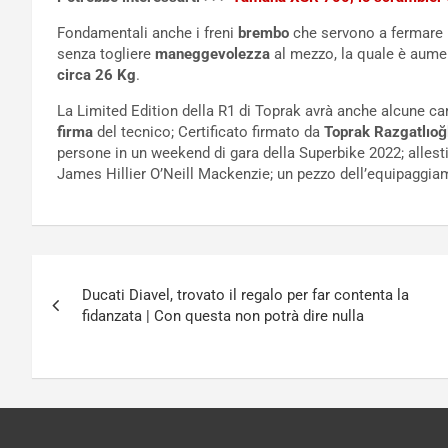
Fondamentali anche i freni
brembo
che servono a fermare i
senza togliere
maneggevolezza
al mezzo, la quale è aumen
circa 26 Kg
.
La Limited Edition della R1 di Toprak avrà anche alcune car
firma
del tecnico; Certificato firmato da
Toprak Razgatlıoğ
persone in un weekend di gara della Superbike 2022; alles
James Hillier O’Neill Mackenzie; un pezzo dell’equipaggiam
Navigazione
Ducati Diavel, trovato il regalo per far contenta la
articoli
fidanzata | Con questa non potrà dire nulla