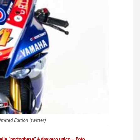
ited Edition (twitter)
lla “portoghese” è davvero unico – Foto