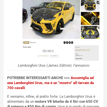
n
P
g
d
o
e
m
l
a
B
i
a
C
h
o
r
m
a
p
i
i
n
u
:
t
l
Lamborghini Urus (James Edition): l’annuncio
o
a
d
F
POTREBBE INTERESSARTI ANCHE >>>
Assomiglia ad
a
I
una Lamborghini Urus, ma è un “mostro” all-terrain da
u
A
700 cavalli
n
S
S
m
E veniamo, infine, al piatto forte. La Lamborghini Urus è
U
e
alimentato da un
motore V8 biturbo da 4 litri con 650 CV
V
n
di potenza e 850 Nm di coppia
, Urus è in grado di passare