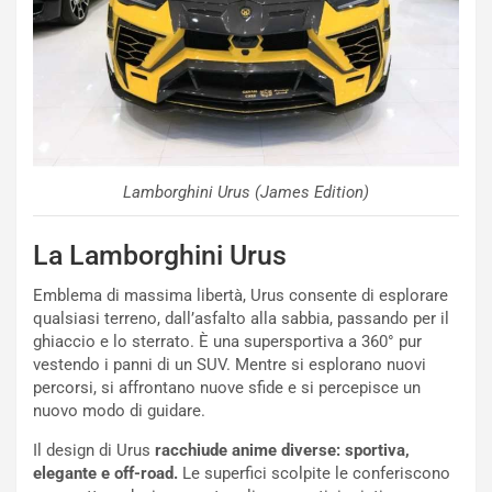
s
s
a
n
Q
a
s
h
Lamborghini Urus (James Edition)
q
a
i
La Lamborghini Urus
e
-
Emblema di massima libertà, Urus consente di esplorare
P
qualsiasi terreno, dall’asfalto alla sabbia, passando per il
O
ghiaccio e lo sterrato. È una supersportiva a 360° pur
W
vestendo i panni di un SUV. Mentre si esplorano nuovi
E
percorsi, si affrontano nuove sfide e si percepisce un
R
nuovo modo di guidare.
S
Il design di Urus
racchiude anime diverse: sportiva,
t
elegante e off-road.
Le superfici scolpite le conferiscono
a