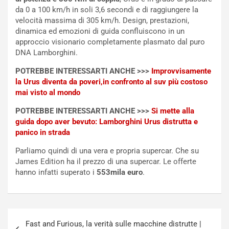
E
t
da 0 a 100 km/h in soli 3,6 secondi e di raggiungere la
l
i
velocità massima di 305 km/h. Design, prestazioni,
e
s
dinamica ed emozioni di guida confluiscono in un
t
c
approccio visionario completamente plasmato dal puro
t
e
DNA Lamborghini.
r
l
i
a
POTREBBE INTERESSARTI ANCHE >>>
Improvvisamente
f
C
la Urus diventa da poveri,in confronto al suv più costoso
i
o
mai visto al mondo
c
r
POTREBBE INTERESSARTI ANCHE >>>
Si mette alla
a
s
guida dopo aver bevuto: Lamborghini Urus distrutta e
t
a
panico in strada
o
N
N
o
Parliamo quindi di una vera e propria supercar. Che su
o
t
James Edition ha il prezzo di una supercar. Le offerte
n
t
hanno infatti superato i
553mila euro
.
P
u
l
r
u
n
g
a
Navigazione
-
a
Fast and Furious, la verità sulle macchine distrutte |