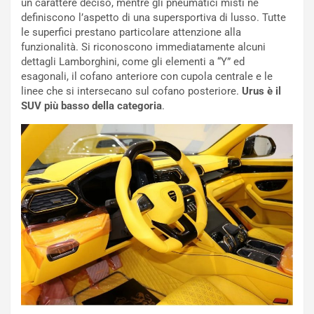
un carattere deciso, mentre gli pneumatici misti ne
b
definiscono l’aspetto di una supersportiva di lusso. Tutte
i
le superfici prestano particolare attenzione alla
l
funzionalità. Si riconoscono immediatamente alcuni
i
dettagli Lamborghini, come gli elementi a “Y” ed
s
esagonali, il cofano anteriore con cupola centrale e le
c
linee che si intersecano sul cofano posteriore.
Urus è il
e
SUV più basso della categoria
.
u
n
N
NOTIZIE
u
o
C
v
o
o
n
R
f
e
e
c
r
o
m
r
a
d
t
M
o