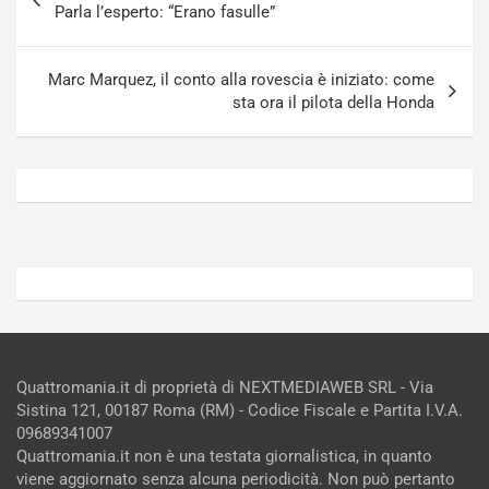
articoli
i
S
Parla l’esperto: “Erano fasulle”
n
e
R
p
E
a
Marc Marquez, il conto alla rovescia è iniziato: come
E
n
sta ora il pilota della Honda
V
g
Agosto
Agosto
6,
5,
2026
2026
Admin
Admin
Quattromania.it di proprietà di NEXTMEDIAWEB SRL - Via
Sistina 121, 00187 Roma (RM) - Codice Fiscale e Partita I.V.A.
09689341007
Quattromania.it non è una testata giornalistica, in quanto
viene aggiornato senza alcuna periodicità. Non può pertanto