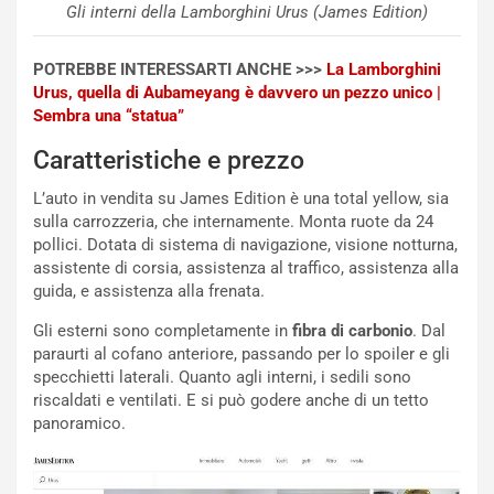
o
l
Gli interni della Lamborghini Urus (James Edition)
n
’
d
O
POTREBBE INTERESSARTI ANCHE >>>
La Lamborghini
i
r
Urus, quella di Aubameyang è davvero un pezzo unico |
a
a
Sembra una “statua”
l
r
e
i
Caratteristiche e prezzo
:
o
I
d
L’auto in vendita su James Edition è una total yellow, sia
l
i
sulla carrozzeria, che internamente. Monta ruote da 24
V
P
pollici. Dotata di sistema di navigazione, visione notturna,
i
a
assistente di corsia, assistenza al traffico, assistenza alla
a
r
guida, e assistenza alla frenata.
g
t
g
e
Gli esterni sono completamente in
fibra di carbonio
. Dal
i
n
paraurti al cofano anteriore, passando per lo spoiler e gli
o
z
specchietti laterali. Quanto agli interni, i sedili sono
p
a
riscaldati e ventilati. E si può godere anche di un tetto
i
d
panoramico.
ù
e
L
l
u
G