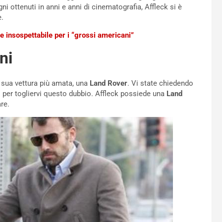
 ottenuti in anni e anni di cinematografia, Affleck si è
e.
e insospettabile per i “grossi americani”
ni
 sua vettura più amata, una
Land Rover
. Vi state chiedendo
 per togliervi questo dubbio. Affleck possiede una
Land
re.