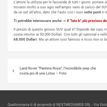
L’attore la utilizza per le faccende di tutti i giorni: portare 
trovarsi molto a suo agio nell’ampio vano di carico del SUV
da un set all’altro, dato che l’auto con i suoi
sette posti
è m
Ti potrebbe interessare anche ->
Il “lato b” più prezioso 
Il prezzo di questo grosso SUV qual è? Dipende dai casi, m
costa intorno ai 50.000 Dollari. Con tutti gli optional e nell
68.000 Dollari
. Ma un attore così famoso e ricco non si l
Navigazione
Land Rover “Pantera Rosa”, l’incredibile jeep che
articoli
costa più di una Lotus – Foto
Quattromania.it di proprietà di NEXTMEDIAWEB SRL - Via Sist