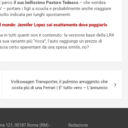
al parco
il suo bellissimo Pastore Tedesco
– che sembra
 – portare i figli a scuola e probabilmente anche viaggiare
olto indicata per lunghi spostamenti.
del mondo: Jennifer Lopez sai esattamente dove poggiarlo
a in tutti quanti non è contenuto: la versione base della LR4
a sua variante più “ricca”, l’auto raggiunge un prezzo di
ascia certo spaventare da una spesa simile, no?
Volkswagen Transporter, il pulmino arrugginito che
costa più di una Ferrari | E’ tutto vero – L’annuncio
ina 121, 00187 Roma (RM) -
Redazione