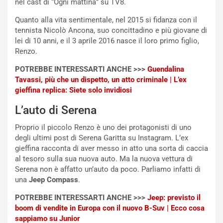
nel cast di “Ogni mattina” su TV8.
o
m
r
a
Quanto alla vita sentimentale, nel 2015 si fidanza con il
d
t
tennista Nicolò Ancona, suo concittadino e più giovane di
M
o
lei di 10 anni, e il 3 aprile 2016 nasce il loro primo figlio,
o
l
Renzo.
n
’
d
O
POTREBBE INTERESSARTI ANCHE >>>
Guendalina
i
r
Tavassi, più che un dispetto, un atto criminale | L’ex
a
a
gieffina replica: Siete solo invidiosi
l
r
e
i
L’auto di Serena
:
o
Proprio il piccolo Renzo è uno dei protagonisti di uno
I
d
degli ultimi post di Serena Garitta su Instagram. L’ex
l
i
gieffina racconta di aver messo in atto una sorta di caccia
V
P
al tesoro sulla sua nuova auto. Ma la nuova vettura di
i
a
Serena non è affatto un’auto da poco. Parliamo infatti di
a
r
una
Jeep Compass
.
g
t
g
e
POTREBBE INTERESSARTI ANCHE >>>
Jeep: previsto il
i
n
boom di vendite in Europa con il nuovo B-Suv | Ecco cosa
o
z
sappiamo su Junior