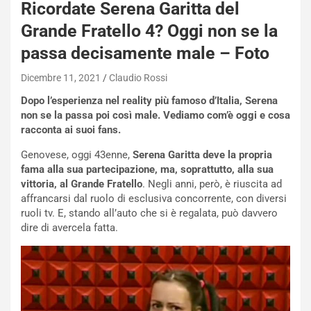
Ricordate Serena Garitta del
Grande Fratello 4? Oggi non se la
NOTIZIE
N
passa decisamente male – Foto
i
s
Dicembre 11, 2021
Claudio Rossi
s
Dopo l’esperienza nel reality più famoso d’Italia, Serena
a
non se la passa poi così male. Vediamo com’è oggi e cosa
n
racconta ai suoi fans.
Q
a
Genovese, oggi 43enne,
Serena Garitta deve la propria
s
fama alla sua partecipazione, ma, soprattutto, alla sua
h
vittoria, al Grande Fratello
. Negli anni, però, è riuscita ad
q
affrancarsi dal ruolo di esclusiva concorrente, con diversi
a
ruoli tv. E, stando all’auto che si è regalata, può davvero
i
dire di avercela fatta.
e
-
P
O
W
E