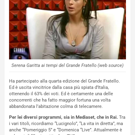
R
S
t
a
b
i
l
i
s
c
Serena Garitta ai tempi del Grande Fratello (web source)
e
u
n
Ha partecipato alla quarta edizione del Grande Fratello.
N
Ed è uscita vincitrice dalla casa più spiata d’Italia,
NOTIZIE
u
ottenendo il 63% dei voti. Ed è certamente una delle
o
C
concorrenti che ha fatto maggior fortuna una volta
v
o
abbandonata l’abitazione colma di telecamere.
o
n
Per lei diversi programmi, sia in Mediaset, che in Rai.
Tra
R
f
i vari titoli, ricordiamo “Lucignolo”, “La vita in diretta”, ma
e
e
anche “Pomeriggio 5” e “Domenica “Live”. Attualmente è
c
r