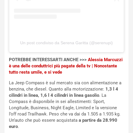
n
S
S
m
U
e
V
n
E
t
l
i
e
s
Un post condiviso da Serena Garitta (@serenupi)
t
c
t
e
POTREBBE INTERESSARTI ANCHE >>>
Alessia Marcuzzi
r
l
è una delle conduttrici più pagate della tv | Nonostante
i
a
tutto resta umile, e si vede
f
C
i
o
La Jeep Compass è sul mercato sia con alimentazione a
c
r
benzina, che diesel. Quanto alla motorizzazione:
1,3 l 4
a
s
cilindri in linea, 1,6 l 4 cilindri in linea gasolio
. La
t
a
Compass è disponibile in sei allestimenti: Sport,
o
N
Longitude, Business, Night Eagle, Limited e la versione
N
o
l’off road Trailhawk. Peso che va dai da 1.505 a 1.935 kg.
o
t
Un’auto che può essere acquistata
a partire da 28.990
n
t
euro
.
P
u