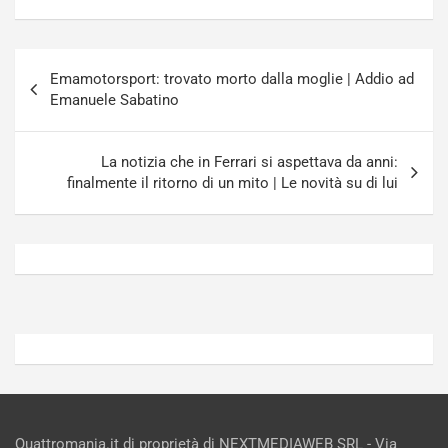
l
r
u
n
g
a
Navigazione
-
a
Emamotorsport: trovato morto dalla moglie | Addio ad
articoli
i
S
Emanuele Sabatino
n
e
R
p
E
a
La notizia che in Ferrari si aspettava da anni:
E
n
finalmente il ritorno di un mito | Le novità su di lui
V
g
Agosto
Agosto
6,
5,
2026
2026
Admin
Admin
Quattromania.it di proprietà di NEXTMEDIAWEB SRL - Via