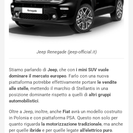
e
e
c
r
o
m
r
a
d
t
M
o
o
l
n
’
d
O
Jeep Renegade (jeep-official.it)
i
r
a
a
l
r
Stiamo parlando di
Jeep
, che con
i mini SUV vuole
e
i
dominare il mercato europeo
. Farlo con una nuova
:
o
piattaforma potrebbe effettivamente portare
le vendite
I
d
alle stelle
, mettendo il marchio di Stellantis in una
l
i
posizione dominante rispetto a quelli di
altri gruppi
V
P
automobilistici
.
i
a
Oltre a Jeep, inoltre, anche
Fiat
avrà un modello costruito
a
r
in Polonia e con piattaforma PSA. Questo non solo per
g
t
quanto riguarda
la motorizzazione tradizionale
, ma anche
g
e
per quelle
ibride
e per quelle legate
all’elettrico puro
.
i
n