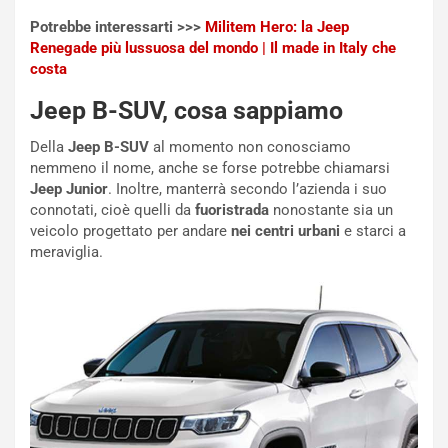
o
z
Potrebbe interessarti >>>
Militem Hero: la Jeep
p
a
Renegade più lussuosa del mondo | Il made in Italy che
i
d
costa
ù
e
L
l
Jeep B-SUV, cosa sappiamo
u
G
n
P
Della
Jeep B-SUV
al momento non conosciamo
g
d
nemmeno il nome, anche se forse potrebbe chiamarsi
o
e
Jeep Junior
. Inoltre, manterrà secondo l’azienda i suo
m
l
connotati, cioè quelli da
fuoristrada
nonostante sia un
a
B
veicolo progettato per andare
nei centri urbani
e starci a
i
a
meraviglia.
C
h
o
r
m
a
p
i
i
n
u
:
t
l
o
a
d
F