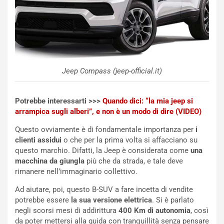
a
I
u
A
n
S
S
m
U
e
V
n
E
t
Jeep Compass (jeep-official.it)
l
i
e
s
t
c
Potrebbe interessarti >>>
Quando dici: “la mia jeep si
t
e
arrampica sugli alberi”, e non è un modo di dire (VIDEO)
r
l
Questo ovviamente è di fondamentale importanza per
i
i
a
clienti assidui
o che per la prima volta si affacciano su
f
C
questo marchio. Difatti, la Jeep è considerata come
una
i
o
macchina da giungla
più che da strada, e tale deve
c
r
rimanere nell’immaginario collettivo.
a
s
t
a
Ad aiutare, poi, questo B-SUV a fare incetta di vendite
o
N
potrebbe essere
la sua versione elettrica
. Si è parlato
N
o
negli scorsi mesi di addirittura
400 Km di autonomia
, così
o
t
da poter mettersi alla guida con tranquillità senza pensare