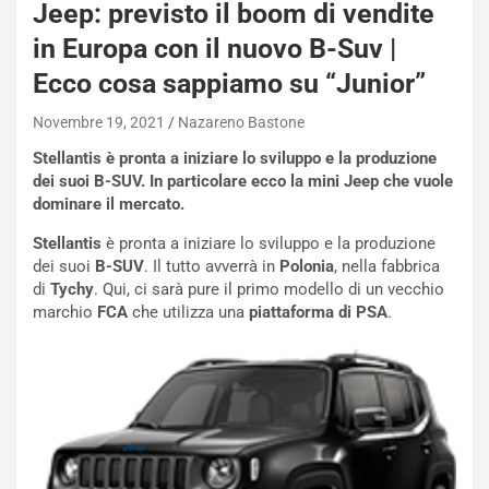
Jeep: previsto il boom di vendite
W
E
in Europa con il nuovo B-Suv |
R
Ecco cosa sappiamo su “Junior”
S
t
Novembre 19, 2021
Nazareno Bastone
a
b
Stellantis è pronta a iniziare lo sviluppo e la produzione
i
dei suoi B-SUV. In particolare ecco la mini Jeep che vuole
l
dominare il mercato.
i
s
Stellantis
è pronta a iniziare lo sviluppo e la produzione
c
dei suoi
B-SUV
. Il tutto avverrà in
Polonia
, nella fabbrica
e
di
Tychy
. Qui, ci sarà pure il primo modello di un vecchio
u
marchio
FCA
che utilizza una
piattaforma di PSA
.
n
N
NOTIZIE
u
o
C
v
o
o
n
R
f