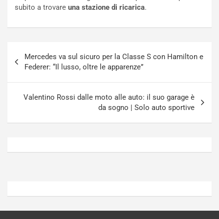
n
t
subito a trovare
una stazione di ricarica
.
P
u
l
r
u
n
g
a
Navigazione
-
a
Mercedes va sul sicuro per la Classe S con Hamilton e
articoli
i
S
Federer: “Il lusso, oltre le apparenze”
n
e
R
p
E
a
Valentino Rossi dalle moto alle auto: il suo garage è
E
n
da sogno | Solo auto sportive
V
g
Agosto
Agosto
6,
5,
2026
2026
Admin
Admin