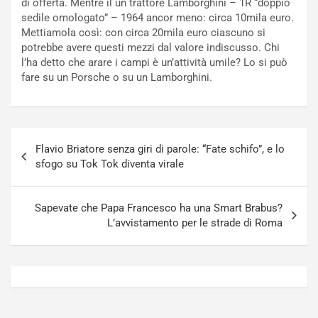
di offerta. Mentre il un trattore Lamborghini – 1R “doppio
t
a
sedile omologato” – 1964 ancor meno: circa 10mila euro.
o
N
Mettiamola così: con circa 20mila euro ciascuno si
N
o
potrebbe avere questi mezzi dal valore indiscusso. Chi
o
t
l’ha detto che arare i campi è un’attività umile? Lo si può
n
t
fare su un Porsche o su un Lamborghini.
P
u
l
r
u
n
g
a
Navigazione
-
a
Flavio Briatore senza giri di parole: “Fate schifo”, e lo
articoli
i
S
sfogo su Tok Tok diventa virale
n
e
R
p
E
a
Sapevate che Papa Francesco ha una Smart Brabus?
E
n
L’avvistamento per le strade di Roma
V
g
Agosto
Agosto
6,
5,
2026
2026
Admin
Admin