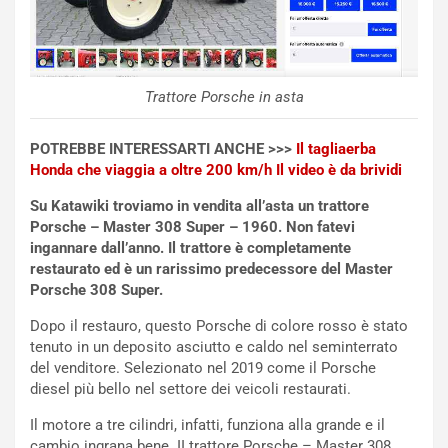
o
C
v
o
o
n
R
f
e
e
Trattore Porsche in asta
c
r
o
m
POTREBBE INTERESSARTI ANCHE >>>
Il tagliaerba
r
a
Honda che viaggia a oltre 200 km/h Il video è da brividi
d
t
M
o
Su Katawiki troviamo in vendita all’asta un trattore
o
l
Porsche – Master 308 Super – 1960. Non fatevi
n
’
ingannare dall’anno. Il trattore è completamente
d
O
restaurato ed è un rarissimo predecessore del Master
i
r
Porsche 308 Super.
a
a
Dopo il restauro, questo Porsche di colore rosso è stato
l
r
tenuto in un deposito asciutto e caldo nel seminterrato
e
i
del venditore. Selezionato nel 2019 come il Porsche
:
o
diesel più bello nel settore dei veicoli restaurati.
I
d
l
i
Il motore a tre cilindri, infatti, funziona alla grande e il
V
P
cambio ingrana bene. II trattore Porsche – Master 308