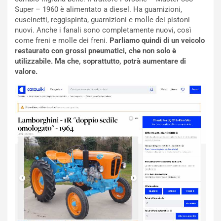
i
a
Super – 1960 è alimentato a diesel. Ha guarnizioni,
a
r
cuscinetti, reggispinta, guarnizioni e molle dei pistoni
g
t
nuovi. Anche i fanali sono completamente nuovi, così
g
e
come freni e molle dei freni.
Parliamo quindi di un veicolo
i
n
restaurato con grossi pneumatici, che non solo è
o
z
utilizzabile. Ma che, soprattutto, potrà aumentare di
p
a
valore.
i
d
ù
e
L
l
u
G
n
P
g
d
o
e
m
l
a
B
i
a
C
h
o
r
m
a
p
i
i
n