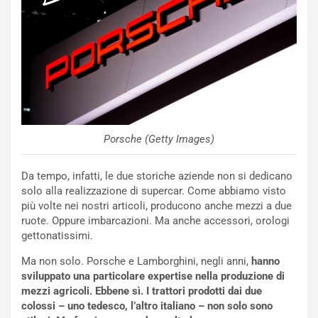
NOTIZIE
N
Porsche (Getty Images)
i
s
Da tempo, infatti, le due storiche aziende non si dedicano
s
solo alla realizzazione di supercar. Come abbiamo visto
a
più volte nei nostri articoli, producono anche mezzi a due
n
ruote. Oppure imbarcazioni. Ma anche accessori, orologi
Q
gettonatissimi.
a
s
Ma non solo. Porsche e Lamborghini, negli anni,
hanno
h
sviluppato una particolare expertise nella produzione di
q
mezzi agricoli. Ebbene sì. I trattori prodotti dai due
a
colossi – uno tedesco, l’altro italiano – non solo sono
i