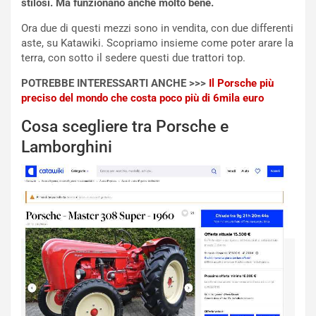
stilosi. Ma funzionano anche molto bene.
e
-
Ora due di questi mezzi sono in vendita, con due differenti
P
aste, su Katawiki. Scopriamo insieme come poter arare la
O
terra, con sotto il sedere questi due trattori top.
W
POTREBBE INTERESSARTI ANCHE >>>
Il Porsche più
E
preciso del mondo che costa poco più di 6mila euro
R
S
Cosa scegliere tra Porsche e
t
Lamborghini
a
b
i
l
i
s
c
e
u
n
N
NOTIZIE
u