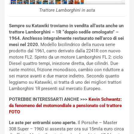
u
:
Trattore Lamborghini in asta
t
l
o
a
d
F
Sempre su Katawiki troviamo in vendita all’asta anche un
a
I
trattore Lamborghini – 1R “doppio sedile omologato” –
u
A
1964. Anch’esso integralmente restaurato nell’arco di sei
n
S
mesi nel 2020.
Modello bicilindrico della nuova serie
S
m
prodotto dal 1961, carro derivato dalla 2241R con nuovo
U
e
motore FL2. Spinto da un motore Lamborghini FL 2: ciclo
V
n
Diesel quattro tempi, iniezione diretta, due cilindri. Due
E
t
ruote motrici, frizione monodisco, cambio con riduttore a
l
i
sei marce avanti e due marce indietro. Secondo quanto
e
s
leggiamo su Katawiki, si tratta di uno dei migliori trattori
t
c
Lamborghini 1R presenti sul mercato Europeo.
t
e
POTREBBE INTERESSARTI ANCHE >>>
Kevin Schwantz:
r
l
da fenomeno del motomondiale a pensionato col trattore
i
a
FOTO
f
C
i
o
Le aste per entrambi sono aperte.
Il Porsche – Master
c
r
308 Super – 1960 si assesta per ora sui 15mila euro circa
a
s