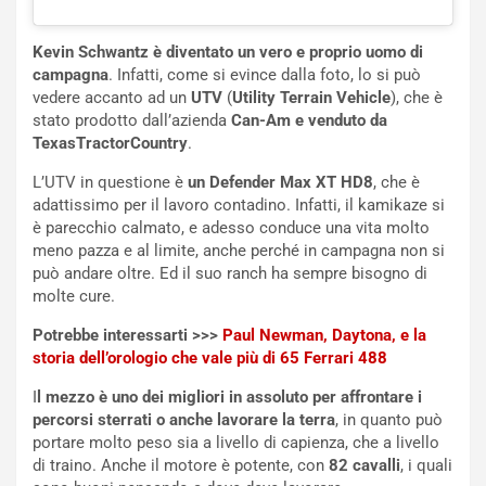
i
n
u
:
Kevin Schwantz è diventato un vero e proprio uomo di
t
l
campagna
. Infatti, come si evince dalla foto, lo si può
o
a
vedere accanto ad un
UTV
(
Utility Terrain Vehicle
), che è
d
F
stato prodotto dall’azienda
Can-Am e venduto da
a
I
TexasTractorCountry
.
u
A
n
S
L’UTV in questione è
un Defender Max XT HD8
, che è
S
m
adattissimo per il lavoro contadino. Infatti, il kamikaze si
U
e
è parecchio calmato, e adesso conduce una vita molto
V
n
meno pazza e al limite, anche perché in campagna non si
E
t
può andare oltre. Ed il suo ranch ha sempre bisogno di
l
i
molte cure.
e
s
t
c
Potrebbe interessarti >>>
Paul Newman, Daytona, e la
t
e
storia dell’orologio che vale più di 65 Ferrari 488
r
l
I
l mezzo è uno dei migliori in assoluto per affrontare i
i
a
percorsi sterrati o anche lavorare la terra
, in quanto può
f
C
portare molto peso sia a livello di capienza, che a livello
i
o
di traino. Anche il motore è potente, con
82 cavalli
, i quali
c
r