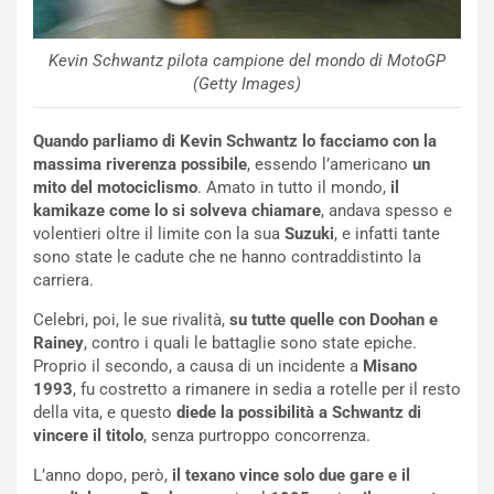
i
e
-
Kevin Schwantz pilota campione del mondo di MotoGP
P
(Getty Images)
O
W
Quando parliamo di Kevin Schwantz lo facciamo con la
E
massima riverenza possibile
, essendo l’americano
un
R
mito del motociclismo
. Amato in tutto il mondo,
il
S
kamikaze come lo si solveva chiamare
, andava spesso e
t
volentieri oltre il limite con la sua
Suzuki
, e infatti tante
a
sono state le cadute che ne hanno contraddistinto la
b
carriera.
i
l
Celebri, poi, le sue rivalità,
su tutte quelle con Doohan e
i
Rainey
, contro i quali le battaglie sono state epiche.
s
Proprio il secondo, a causa di un incidente a
Misano
c
1993
, fu costretto a rimanere in sedia a rotelle per il resto
e
della vita, e questo
diede la possibilità a Schwantz di
u
vincere il titolo
, senza purtroppo concorrenza.
n
N
L’anno dopo, però,
il texano vince solo due gare e il