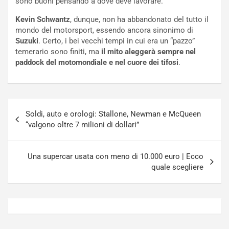
sono buoni pensando a dove deve lavorare.
a
s
t
a
Kevin Schwantz
, dunque, non ha abbandonato del tutto il
o
N
mondo del motorsport, essendo ancora sinonimo di
N
o
Suzuki
. Certo, i bei vecchi tempi in cui era un “pazzo”
o
t
temerario sono finiti, ma
il mito aleggerà sempre nel
n
t
paddock del motomondiale e nel cuore dei tifosi
.
P
u
l
r
u
n
g
a
Navigazione
-
a
Soldi, auto e orologi: Stallone, Newman e McQueen
articoli
i
S
“valgono oltre 7 milioni di dollari”
n
e
R
p
E
a
Una supercar usata con meno di 10.000 euro | Ecco
E
n
quale scegliere
V
g
Agosto
Agosto
6,
5,
2026
2026
Admin
Admin