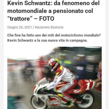
Kevin Schwantz: da fenomeno del
motomondiale a pensionato col
“trattore” – FOTO
Giugno 26, 2021
Nazareno Bastone
Che fine ha fatto uno dei miti del motociclismo mondiale?
Kevin Schwantz e la sua nuova vita in campagna.
NOTIZIE
N
i
s
s
a
n
Q
a
s
h
q
a