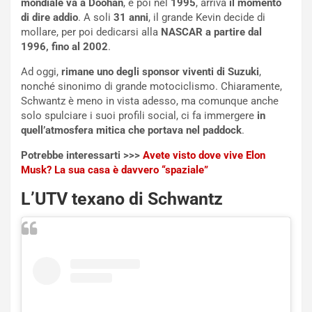
NOTIZIE
u
mondiale va a Doohan
, e poi nel
1995
, arriva
il momento
o
C
di dire addio
. A soli
31 anni
, il grande Kevin decide di
v
o
mollare, per poi dedicarsi alla
NASCAR a partire dal
o
n
1996, fino al 2002
.
R
f
Ad oggi,
rimane uno degli sponsor viventi di Suzuki
,
e
e
nonché sinonimo di grande motociclismo. Chiaramente,
c
r
Schwantz è meno in vista adesso, ma comunque anche
o
m
solo spulciare i suoi profili social, ci fa immergere
in
r
a
quell’atmosfera mitica che portava nel paddock
.
d
t
M
o
Potrebbe interessarti >>>
Avete visto dove vive Elon
o
l
Musk? La sua casa è davvero “spaziale”
n
’
d
O
L’UTV texano di Schwantz
i
r
a
a
l
r
e
i
:
o
I
d
l
i
V
P