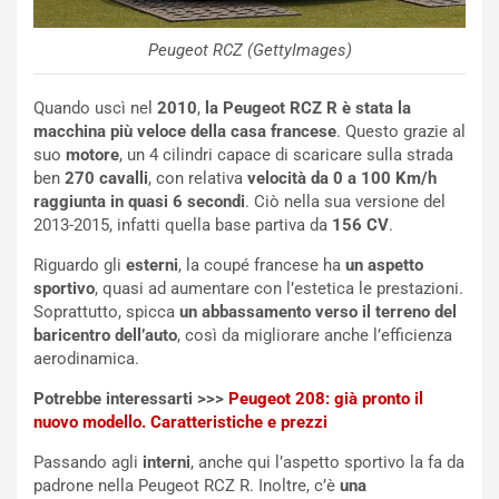
m
a
p
i
Peugeot RCZ (GettyImages)
i
n
u
:
Quando uscì nel
2010
,
la Peugeot RCZ R è stata la
t
l
macchina più veloce della casa francese
. Questo grazie al
o
a
suo
motore
, un 4 cilindri capace di scaricare sulla strada
d
F
ben
270 cavalli
, con relativa
velocità da 0 a 100 Km/h
a
I
raggiunta in quasi 6 secondi
. Ciò nella sua versione del
u
A
2013-2015, infatti quella base partiva da
156 CV
.
n
S
S
m
Riguardo gli
esterni
, la coupé francese ha
un aspetto
U
e
sportivo
, quasi ad aumentare con l’estetica le prestazioni.
V
n
Soprattutto, spicca
un abbassamento verso il terreno del
E
t
baricentro dell’auto
, così da migliorare anche l’efficienza
l
i
aerodinamica.
e
s
t
c
Potrebbe interessarti >>>
Peugeot 208: già pronto il
t
e
nuovo modello. Caratteristiche e prezzi
r
l
Passando agli
interni
, anche qui l’aspetto sportivo la fa da
i
a
padrone nella Peugeot RCZ R. Inoltre, c’è
una
f
C