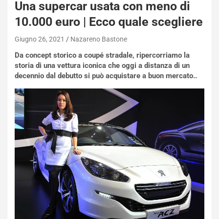
Una supercar usata con meno di
q
a
10.000 euro | Ecco quale scegliere
i
e
Giugno 26, 2021
Nazareno Bastone
-
Da concept storico a coupé stradale, ripercorriamo la
P
storia di una vettura iconica che oggi a distanza di un
O
decennio dal debutto si può acquistare a buon mercato..
W
E
R
S
t
a
b
i
l
i
s
c
e
u