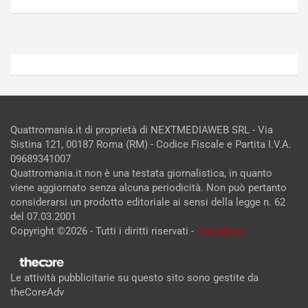
2026
2026
Admin
Admin
Quattromania.it di proprietà di NEXTMEDIAWEB SRL - Via
Sistina 121, 00187 Roma (RM) - Codice Fiscale e Partita I.V.A.
09689341007
Quattromania.it non è una testata giornalistica, in quanto
viene aggiornato senza alcuna periodicità. Non può pertanto
considerarsi un prodotto editoriale ai sensi della legge n. 62
del 07.03.2001
Copyright ©2026 - Tutti i diritti riservati -
Contattaci
Le attività pubblicitarie su questo sito sono gestite da
theCoreAdv