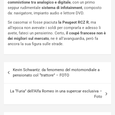
commistione tra analogico e digitale
, con un primo
i
o
seppur rudimentale
sistema di infotainment
, composto
c
r
da: navigatore, impianto audio e lettore DVD.
a
s
t
a
Se casomai vi fosse piaciuta
la Peugeot RCZ R
, ma
o
N
all’epoca non avevate i soldi per comprarla e adesso li
N
o
avete, fateci un pensierino. Certo,
il coupé francese non è
o
t
dei migliori sul mercato
, ne è all’avanguardia, però fa
n
t
ancora la sua figura sulle strade.
P
u
l
r
u
n
g
a
Navigazione
-
a
Kevin Schwantz: da fenomeno del motomondiale a
articoli
i
S
pensionato col “trattore” – FOTO
n
e
R
p
E
a
La “Furia” dell’Alfa Romeo in una supercar esclusiva –
E
n
Foto
V
g
Agosto
Agosto
6,
5,