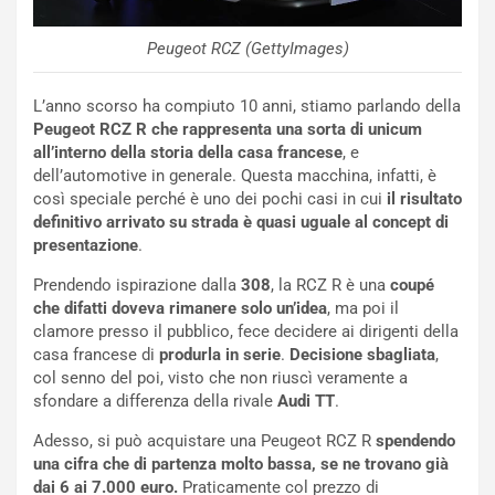
n
N
Peugeot RCZ (GettyImages)
NOTIZIE
u
o
C
v
o
L’anno scorso ha compiuto 10 anni, stiamo parlando della
o
n
Peugeot RCZ R che rappresenta una sorta di unicum
R
f
all’interno della storia della casa francese
, e
e
e
dell’automotive in generale. Questa macchina, infatti, è
c
r
così speciale perché è uno dei pochi casi in cui
il risultato
o
m
definitivo arrivato su strada è quasi uguale al concept di
r
a
presentazione
.
d
t
Prendendo ispirazione dalla
308
, la RCZ R è una
coupé
M
o
che difatti doveva rimanere solo un’idea
, ma poi il
o
l
clamore presso il pubblico, fece decidere ai dirigenti della
n
’
casa francese di
produrla in serie
.
Decisione sbagliata
,
d
O
col senno del poi, visto che non riuscì veramente a
i
r
sfondare a differenza della rivale
Audi TT
.
a
a
l
r
Adesso, si può acquistare una Peugeot RCZ R
spendendo
e
i
una cifra che di partenza molto bassa, se ne trovano già
:
o
dai 6 ai 7.000
euro.
Praticamente col prezzo di