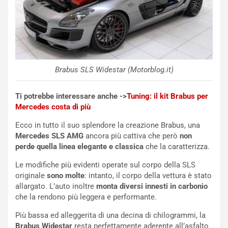
g
d
o
e
m
l
a
B
i
a
C
h
o
r
Brabus SLS Widestar (Motorblog.it)
m
a
p
i
Ti potrebbe interessare anche ->
Tuning: il kit Brabus per
i
n
Mercedes costa di più
u
:
t
l
Ecco in tutto il suo splendore la creazione Brabus, una
o
a
Mercedes SLS AMG
ancora più cattiva che però
non
d
F
perde quella linea elegante e classica
che la caratterizza.
a
I
u
A
Le modifiche più evidenti operate sul corpo della SLS
n
S
originale
sono molte
: intanto, il corpo della vettura è stato
S
m
allargato. L’auto inoltre
monta diversi innesti in carbonio
U
e
che la rendono più leggera e performante.
V
n
Più bassa ed alleggerita di una decina di chilogrammi, la
E
t
Brabus Widestar
resta perfettamente aderente all’asfalto