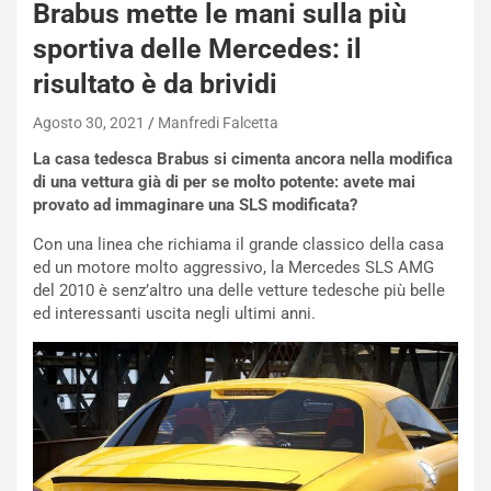
Brabus mette le mani sulla più
s
a
sportiva delle Mercedes: il
n
risultato è da brividi
Q
a
Agosto 30, 2021
Manfredi Falcetta
s
h
La casa tedesca Brabus si cimenta ancora nella modifica
q
di una vettura già di per se molto potente: avete mai
a
provato ad immaginare una SLS modificata?
i
e
Con una linea che richiama il grande classico della casa
-
ed un motore molto aggressivo, la Mercedes SLS AMG
P
del 2010 è senz’altro una delle vetture tedesche più belle
O
ed interessanti uscita negli ultimi anni.
W
E
R
S
t
a
b