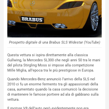
i
l
i
s
c
e
u
n
N
Prospetto digitale di una Brabus SLS Widestar (YouTube)
NOTIZIE
u
o
C
Questa vettura si ispira direttamente alla classica
v
o
Gullwing, la Mercedes SL300 che negli anni 50 tra le mani
o
n
del pilota Stirgling Moss si impose alla competizione
R
f
Mille Miglia, all’epoca tra le più prestigiose in Europa.
e
e
c
r
Quando Mercedes-Benz annunciò l’arrivo della SLS nel
o
m
2010 ci fu un enorme fermento tra gli appassionati della
r
a
casa, aumentato quando la casa comunicò la decisione
d
t
di mantenere le famose portiere ad ala di gabbiano sulla
M
o
vettura.
o
l
n
’
Il motore V8 dell’auto però evidentemente non era