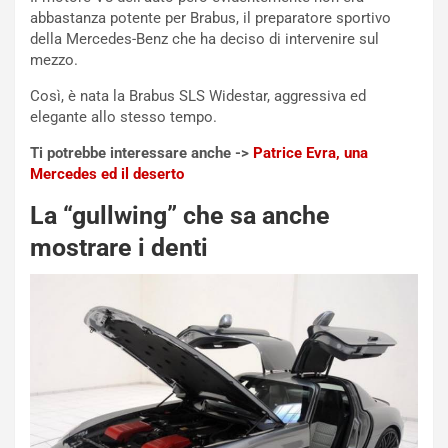
d
O
abbastanza potente per Brabus, il preparatore sportivo
i
r
della Mercedes-Benz che ha deciso di intervenire sul
a
a
mezzo.
l
r
Così, è nata la Brabus SLS Widestar, aggressiva ed
e
i
elegante allo stesso tempo.
:
o
I
d
Ti potrebbe interessare anche ->
Patrice Evra, una
l
i
Mercedes ed il deserto
V
P
i
a
La “gullwing” che sa anche
a
r
mostrare i denti
g
t
g
e
i
n
o
z
p
a
i
d
ù
e
L
l
u
G
n
P