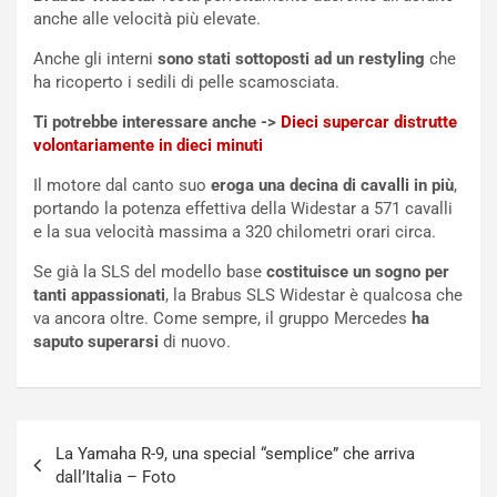
l
i
anche alle velocità più elevate.
e
s
t
c
Anche gli interni
sono stati sottoposti ad un restyling
che
t
e
ha ricoperto i sedili di pelle scamosciata.
r
l
i
a
Ti potrebbe interessare anche ->
Dieci supercar distrutte
f
C
volontariamente in dieci minuti
i
o
Il motore dal canto suo
eroga una decina di cavalli in più
,
c
r
portando la potenza effettiva della Widestar a 571 cavalli
a
s
e la sua velocità massima a 320 chilometri orari circa.
t
a
o
N
Se già la SLS del modello base
costituisce un sogno per
N
o
tanti appassionati
, la Brabus SLS Widestar è qualcosa che
o
t
va ancora oltre. Come sempre, il gruppo Mercedes
ha
n
t
saputo superarsi
di nuovo.
P
u
l
r
u
n
g
a
Navigazione
-
a
La Yamaha R-9, una special “semplice” che arriva
articoli
i
S
dall’Italia – Foto
n
e