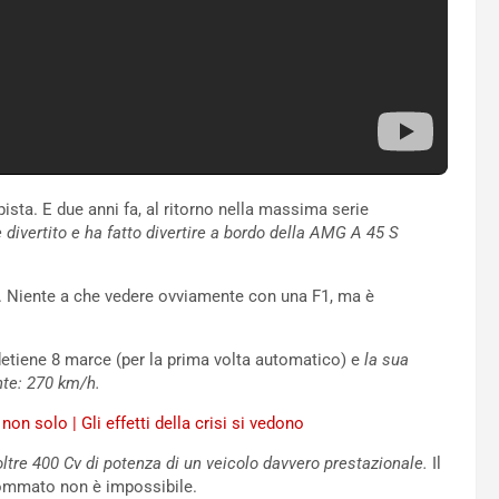
pista. E due anni fa, al ritorno nella massima serie
 divertito e ha fatto divertire a bordo della AMG A 45 S
. Niente a che vedere ovviamente con una F1, ma è
o detiene 8 marce (per la prima volta automatico) e
la sua
nte: 270 km/h.
non solo | Gli effetti della crisi si vedono
oltre 400 Cv di potenza di un veicolo davvero prestazionale.
Il
sommato non è impossibile.