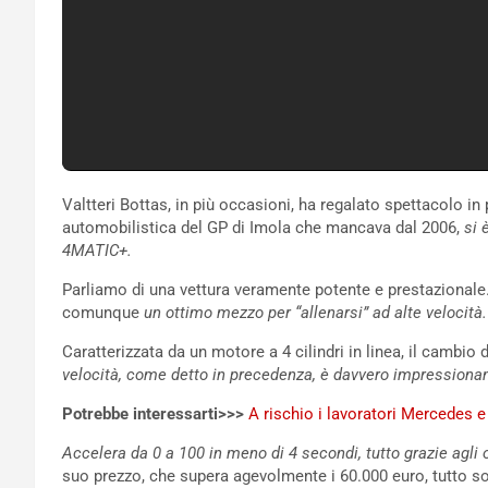
Valtteri Bottas, in più occasioni, ha regalato spettacolo in 
automobilistica del GP di Imola che mancava dal 2006,
si è
4MATIC+.
Parliamo di una vettura veramente potente e prestazionale
comunque
un ottimo mezzo per “allenarsi” ad alte velocità.
Caratterizzata da un motore a 4 cilindri in linea, il cambi
velocità, come detto in precedenza, è davvero impressiona
Potrebbe interessarti>>>
A rischio i lavoratori Mercedes e 
Accelera da 0 a 100 in meno di 4 secondi, tutto grazie agli 
suo prezzo, che supera agevolmente i 60.000 euro, tutto 