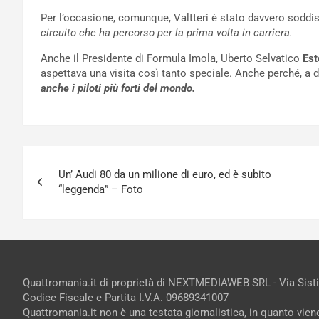
Per l’occasione, comunque, Valtteri è stato davvero soddis
circuito che ha percorso per la prima volta in carriera.
Anche il Presidente di Formula Imola, Uberto Selvatico
Est
aspettava una visita così tanto speciale. Anche perché, a di
anche i piloti più forti del mondo.
Navigazione
Un’ Audi 80 da un milione di euro, ed è subito
articoli
“leggenda” – Foto
Quattromania.it di proprietà di NEXTMEDIAWEB SRL - Via Sist
Codice Fiscale e Partita I.V.A. 09689341007
Quattromania.it non è una testata giornalistica, in quanto vie