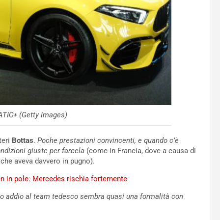
TIC+ (Getty Images)
teri
Bottas
.
Poche prestazioni convincenti, e quando c’è
ndizioni giuste per farcela
(come in Francia, dove a causa di
che aveva davvero in pugno).
en in pole: Mercedes rischia fortemente
uo addio al team tedesco sembra quasi una formalità con