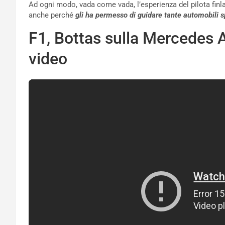
Ad ogni modo, vada come vada, l’esperienza del pilota finl
anche perché
gli ha permesso di guidare tante automobili
F1, Bottas sulla Mercedes 
video