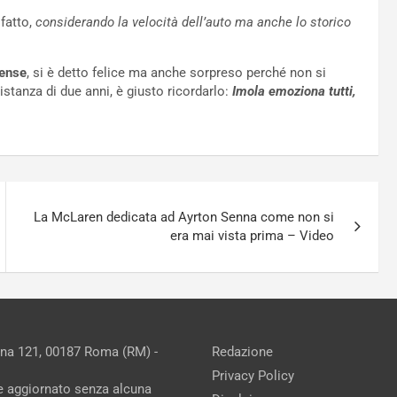
fatto,
considerando la velocità dell’auto ma anche lo storico
ense
, si è detto felice ma anche sorpreso perché non si
stanza di due anni, è giusto ricordarlo:
Imola emoziona tutti,
La McLaren dedicata ad Ayrton Senna come non si
era mai vista prima – Video
ina 121, 00187 Roma (RM) -
Redazione
Privacy Policy
ne aggiornato senza alcuna