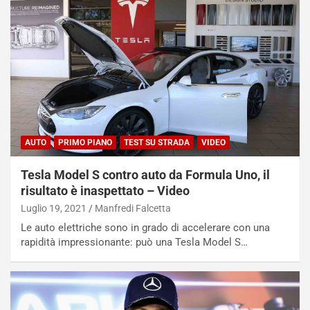
i
n
u
:
t
l
o
a
d
F
a
I
u
A
n
S
S
m
U
e
AUTO
PRIMO PIANO
TEST SU STRADA
VIDEO
V
n
E
t
Tesla Model S contro auto da Formula Uno, il
l
i
e
s
risultato è inaspettato – Video
t
c
Luglio 19, 2021
Manfredi Falcetta
t
e
Le auto elettriche sono in grado di accelerare con una
r
l
rapidità impressionante: può una Tesla Model S…
i
a
f
C
i
o
c
r
a
s