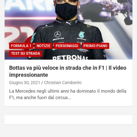
t
a
o
N
N
o
o
t
n
t
P
u
l
r
FORMULA 1
NOTIZIE
PERSONAGGI
PRIMO PIANO
u
n
TEST SU STRADA
g
a
-
a
Bottas va più veloce in strada che in F1 | Il video
i
S
impressionante
n
e
R
p
Giugno 30, 2021
Christian Camberini
E
a
La Mercedes negli ultimi anni ha dominato il mondo della
E
n
F1, ma anche fuori dal circus…
V
g
Agosto
Agosto
6,
5,
2026
2026
Admin
Admin