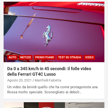
i
a
a
r
g
t
g
e
i
n
o
z
p
a
i
d
ù
e
L
l
u
G
n
P
AUTO
NOTIZIE
PRIMO PIANO
TEST SU STRADA
VIDEO
g
d
o
e
Da 0 a 345 km/h in 45 secondi: il folle video
m
l
della Ferrari GT4C Lusso
a
B
Agosto 20, 2021
Manfredi Falcetta
i
a
Un video da brividi quello che ha come protagonista una
C
h
Rossa molto speciale. Sconsigliato ai deboli…
o
r
m
a
p
i