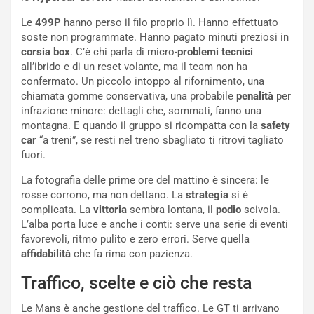
n
’
d
O
Le
499P
hanno perso il filo proprio lì. Hanno effettuato
i
r
soste non programmate. Hanno pagato minuti preziosi in
a
a
corsia box
. C’è chi parla di micro-
problemi tecnici
l
r
all’ibrido e di un reset volante, ma il team non ha
e
i
confermato. Un piccolo intoppo al rifornimento, una
:
o
chiamata gomme conservativa, una probabile
penalità
per
I
d
infrazione minore: dettagli che, sommati, fanno una
l
i
montagna. E quando il gruppo si ricompatta con la
safety
V
P
car
“a treni”, se resti nel treno sbagliato ti ritrovi tagliato
i
a
fuori.
a
r
La fotografia delle prime ore del mattino è sincera: le
g
t
rosse corrono, ma non dettano. La
strategia
si è
g
e
complicata. La
vittoria
sembra lontana, il
podio
scivola.
i
n
L’alba porta luce e anche i conti: serve una serie di eventi
o
z
favorevoli, ritmo pulito e zero errori. Serve quella
p
a
affidabilità
che fa rima con pazienza.
i
d
ù
e
Traffico, scelte e ciò che resta
L
l
u
G
Le Mans è anche gestione del traffico. Le GT ti arrivano