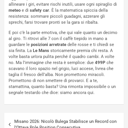
allineare i giri, evitare rischi inutili, usare ogni spiraglio di
l
i
meteo
e di
safety car
. È la matematica spiccia della
e
s
resistenza: sommare piccoli guadagni, azzerare gli
t
c
sprechi, farsi trovare pronti se la gara si ribalta.
t
e
r
l
E poi c’è la parte emotiva, che qui vale quanto un decimo
i
a
al giro. Ti ritrovi alle 7 con il caffè tiepido in mano a
f
C
guardare le
posizioni arretrate
delle rosse e ti chiedi se
i
o
sia finita. La
Le Mans
storicamente premia chi resta. A
c
r
volte basta un’ora pulita perché il quadro cambi. A volte
a
s
no. Ma l’immagine che resta è semplice: due
499P
che
t
a
scavano il loro spazio nel grigio, luci accese, livrea che
o
N
taglia il fresco dell’alba. Non promettono miracoli.
N
o
Promettono di non smettere di provarci. E a te,
o
t
stamattina, quanto basta? Una rimonta impossibile o un
n
t
segnale testardo che dice: siamo ancora qui.
P
u
l
r
u
n
g
a
Navigazione
-
a
Misano 2026: Nicolò Bulega Stabilisce un Record con
articoli
i
S
l’Ottava Pole Position Consecutiva