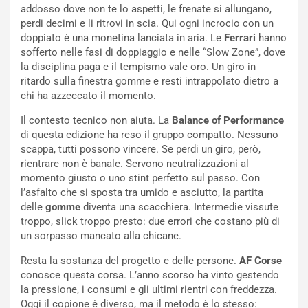
n
P
addosso dove non te lo aspetti, le frenate si allungano,
g
d
perdi decimi e li ritrovi in scia. Qui ogni incrocio con un
o
e
doppiato è una monetina lanciata in aria. Le
Ferrari
hanno
m
l
sofferto nelle fasi di doppiaggio e nelle “Slow Zone”, dove
a
B
la disciplina paga e il tempismo vale oro. Un giro in
i
a
ritardo sulla finestra gomme e resti intrappolato dietro a
C
h
chi ha azzeccato il momento.
o
r
m
a
Il contesto tecnico non aiuta. La
Balance of Performance
p
i
di questa edizione ha reso il gruppo compatto. Nessuno
i
n
scappa, tutti possono vincere. Se perdi un giro, però,
u
:
rientrare non è banale. Servono neutralizzazioni al
t
l
momento giusto o uno stint perfetto sul passo. Con
o
a
l’asfalto che si sposta tra umido e asciutto, la partita
d
F
delle
gomme
diventa una scacchiera. Intermedie vissute
a
I
troppo, slick troppo presto: due errori che costano più di
u
A
un sorpasso mancato alla chicane.
n
S
Resta la sostanza del progetto e delle persone.
AF Corse
S
m
conosce questa corsa. L’anno scorso ha vinto gestendo
U
e
la pressione, i consumi e gli ultimi rientri con freddezza.
V
n
Oggi il copione è diverso, ma il metodo è lo stesso:
E
t