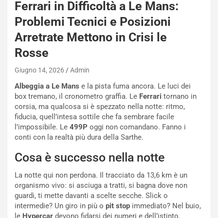
Ferrari in Difficoltà a Le Mans:
i
l
Problemi Tecnici e Posizioni
i
Arretrate Mettono in Crisi le
s
c
Rosse
e
u
Giugno 14, 2026
Admin
n
Albeggia a Le Mans
e la pista fuma ancora. Le luci dei
N
box tremano, il cronometro graffia. Le
Ferrari
tornano in
NOTIZIE
u
corsia, ma qualcosa si è spezzato nella notte: ritmo,
o
C
fiducia, quell’intesa sottile che fa sembrare facile
v
o
l’impossibile. Le
499P
oggi non comandano. Fanno i
o
n
conti con la realtà più dura della Sarthe.
R
f
e
e
Cosa è successo nella notte
c
r
o
m
La notte qui non perdona. Il tracciato da 13,6 km è un
r
a
organismo vivo: si asciuga a tratti, si bagna dove non
d
t
guardi, ti mette davanti a scelte secche. Slick o
M
o
intermedie? Un giro in più o
pit stop
immediato? Nel buio,
o
l
le
Hypercar
devono fidarsi dei numeri e dell’istinto.