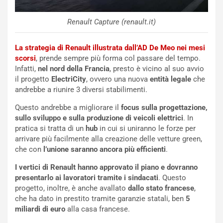
NOTIZIE
u
o
C
Renault Capture (renault.it)
v
o
o
n
R
f
La strategia di Renault illustrata dall’AD De Meo nei mesi
e
e
scorsi
, prende sempre più forma col passare del tempo.
c
r
Infatti,
nel nord della Francia
, presto è vicino al suo avvio
o
m
il progetto
ElectriCity
, ovvero una nuova
entità legale
che
r
a
andrebbe a riunire 3 diversi stabilimenti.
d
t
Questo andrebbe a migliorare il
focus sulla progettazione,
M
o
sullo sviluppo e sulla produzione di veicoli elettrici
. In
o
l
pratica si tratta di un
hub
in cui si uniranno le forze per
n
’
arrivare più facilmente alla creazione delle vetture green,
d
O
che con
l’unione saranno ancora più efficienti
.
i
r
a
a
I vertici di Renault hanno approvato il piano e dovranno
l
r
presentarlo ai lavoratori tramite i sindacati
. Questo
e
i
progetto, inoltre, è anche avallato
dallo stato francese
,
:
o
che ha dato in prestito tramite garanzie statali, ben
5
I
d
miliardi di euro
alla casa francese.
l
i