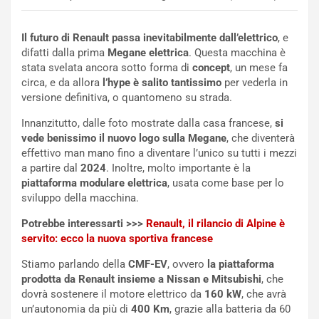
i
n
u
:
Il futuro di Renault passa inevitabilmente dall’elettrico
, e
t
l
difatti dalla prima
Megane elettrica
. Questa macchina è
o
a
stata svelata ancora sotto forma di
concept
, un mese fa
d
F
circa, e da allora
l’hype è salito tantissimo
per vederla in
a
I
versione definitiva, o quantomeno su strada.
u
A
n
S
Innanzitutto, dalle foto mostrate dalla casa francese,
si
S
m
vede benissimo il nuovo logo sulla Megane
, che diventerà
U
e
effettivo man mano fino a diventare l’unico su tutti i mezzi
V
n
a partire dal
2024
. Inoltre, molto importante è la
E
t
piattaforma modulare elettrica
, usata come base per lo
l
i
sviluppo della macchina.
e
s
t
c
Potrebbe interessarti >>>
Renault, il rilancio di Alpine è
t
e
servito: ecco la nuova sportiva francese
r
l
Stiamo parlando della
CMF-EV
, ovvero
la piattaforma
i
a
prodotta da Renault insieme a Nissan e Mitsubishi
, che
f
C
dovrà sostenere il motore elettrico da
160 kW
, che avrà
i
o
un’autonomia da più di
400 Km
, grazie alla batteria da 60
c
r