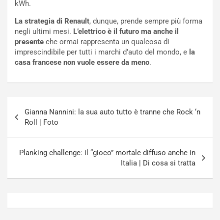
kWh.
a
s
t
a
La strategia di Renault
, dunque, prende sempre più forma
o
N
negli ultimi mesi.
L’elettrico è il futuro ma anche il
N
o
presente
che ormai rappresenta un qualcosa di
o
t
imprescindibile per tutti i marchi d’auto del mondo, e
la
n
t
casa francese non vuole essere da meno
.
P
u
l
r
u
n
g
a
Navigazione
-
a
Gianna Nannini: la sua auto tutto è tranne che Rock ‘n
articoli
i
S
Roll | Foto
n
e
R
p
E
a
Planking challenge: il “gioco” mortale diffuso anche in
E
n
Italia | Di cosa si tratta
V
g
Agosto
Agosto
6,
5,
2026
2026
Admin
Admin