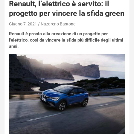
Renault, l’elettrico è servito: il
i
e
progetto per vincere la sfida green
-
P
Giugno 7, 2021
Nazareno Bastone
O
Renault è pronta alla creazione di un progetto per
W
l’elettrico, così da vincere la sfida più difficile degli ultimi
E
anni.
R
S
t
a
b
i
l
i
s
c
e
u
n
N