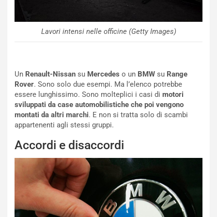
i
s
s
Lavori intensi nelle officine (Getty Images)
a
n
Q
a
Un
Renault-Nissan
su
Mercedes
o un
BMW
su
Range
s
Rover
. Sono solo due esempi. Ma l’elenco potrebbe
h
essere lunghissimo. Sono molteplici i casi di
motori
q
sviluppati da case automobilistiche che poi vengono
a
montati da altri marchi
. E non si tratta solo di scambi
i
appartenenti agli stessi gruppi.
e
-
Accordi e disaccordi
P
O
W
E
R
S
t