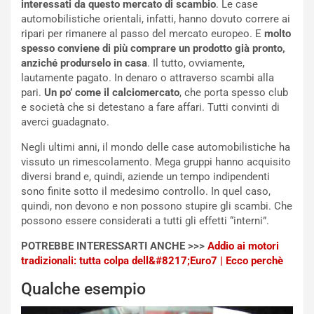
interessati da questo mercato di scambio
. Le case
o
l
automobilistiche orientali, infatti, hanno dovuto correre ai
n
’
ripari per rimanere al passo del mercato europeo. E
molto
d
O
spesso conviene di più comprare un prodotto già pronto,
i
r
anziché produrselo in casa
. Il tutto, ovviamente,
a
a
lautamente pagato. In denaro o attraverso scambi alla
l
r
pari.
Un po’ come il calciomercato
, che porta spesso club
e
i
e società che si detestano a fare affari. Tutti convinti di
:
o
averci guadagnato.
I
d
l
i
Negli ultimi anni, il mondo delle case automobilistiche ha
V
P
vissuto un rimescolamento. Mega gruppi hanno acquisito
i
a
diversi brand e, quindi, aziende un tempo indipendenti
a
r
sono finite sotto il medesimo controllo. In quel caso,
g
t
quindi, non devono e non possono stupire gli scambi. Che
g
e
possono essere considerati a tutti gli effetti “interni”.
i
n
POTREBBE INTERESSARTI ANCHE >>>
Addio ai motori
o
z
tradizionali: tutta colpa dell&#8217;Euro7 | Ecco perchè
p
a
i
d
Qualche esempio
ù
e
L
l