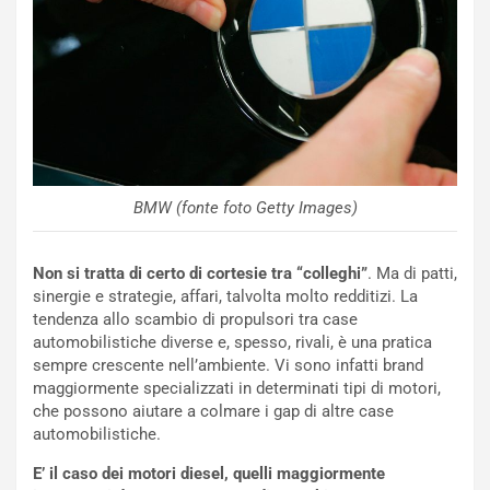
a
b
i
l
i
s
c
e
u
BMW (fonte foto Getty Images)
n
N
NOTIZIE
u
Non si tratta di certo di cortesie tra “colleghi”
. Ma di patti,
o
C
sinergie e strategie, affari, talvolta molto redditizi. La
v
o
tendenza allo scambio di propulsori tra case
o
n
automobilistiche diverse e, spesso, rivali, è una pratica
R
f
sempre crescente nell’ambiente. Vi sono infatti brand
e
e
maggiormente specializzati in determinati tipi di motori,
c
r
che possono aiutare a colmare i gap di altre case
o
m
automobilistiche.
r
a
d
t
E’ il caso dei motori diesel, quelli maggiormente
M
o