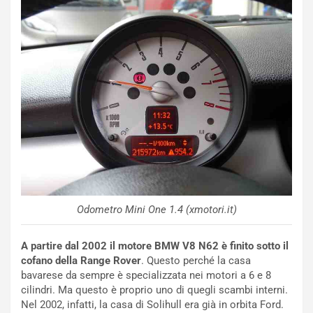
u
G
n
P
g
d
o
e
m
l
a
B
i
a
C
h
o
r
m
a
p
i
i
n
u
:
t
l
Odometro Mini One 1.4 (xmotori.it)
o
a
d
F
a
I
A partire dal 2002 il motore BMW V8 N62 è finito sotto il
u
A
cofano della Range Rover
. Questo perché la casa
n
S
bavarese da sempre è specializzata nei motori a 6 e 8
S
m
cilindri. Ma questo è proprio uno di quegli scambi interni.
U
e
Nel 2002, infatti, la casa di Solihull era già in orbita Ford.