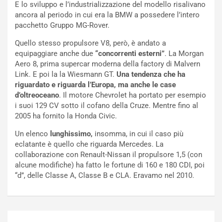
V
n
E lo sviluppo e l’industrializzazione del modello risalivano
E
t
ancora al periodo in cui era la BMW a possedere l’intero
l
i
pacchetto Gruppo MG-Rover.
e
s
Quello stesso propulsore V8, però, è andato a
t
c
equipaggiare anche due
“concorrenti esterni”
. La Morgan
t
e
Aero 8, prima supercar moderna della factory di Malvern
r
l
Link. E poi la la Wiesmann GT.
Una tendenza che ha
i
a
riguardato e riguarda l’Europa, ma anche le case
f
C
d’oltreoceano
. Il motore Chevrolet ha portato per esempio
i
o
i suoi 129 CV sotto il cofano della Cruze. Mentre fino al
c
r
2005 ha fornito la Honda Civic.
a
s
t
a
Un elenco
lunghissimo,
insomma, in cui il caso più
o
N
eclatante è quello che riguarda Mercedes. La
N
o
collaborazione con Renault-Nissan il propulsore 1,5 (con
o
t
alcune modifiche) ha fatto le fortune di 160 e 180 CDI, poi
n
t
“d”, delle Classe A, Classe B e CLA. Eravamo nel 2010.
P
u
l
r
u
n
g
a
Navigazione
-
a