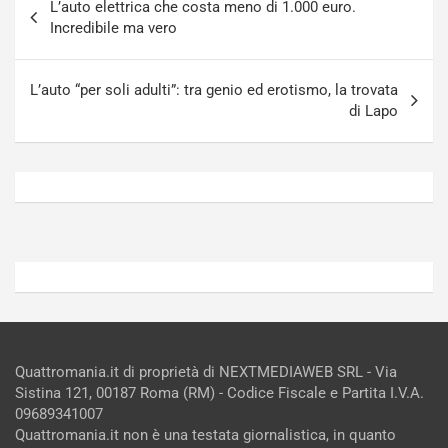
L’auto elettrica che costa meno di 1.000 euro.
articoli
i
S
Incredibile ma vero
n
e
R
p
E
a
L’auto “per soli adulti”: tra genio ed erotismo, la trovata
E
n
di Lapo
V
g
Agosto
Agosto
6,
5,
2026
2026
Admin
Admin
Quattromania.it di proprietà di NEXTMEDIAWEB SRL - Via
Sistina 121, 00187 Roma (RM) - Codice Fiscale e Partita I.V.A.
09689341007
Quattromania.it non è una testata giornalistica, in quanto