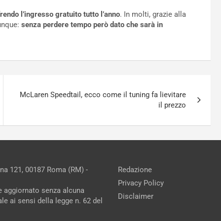
frendo l’ingresso gratuito tutto l’anno
. In molti, grazie alla
dunque:
senza perdere tempo però dato che sarà in
McLaren Speedtail, ecco come il tuning fa lievitare
il prezzo
ina 121, 00187 Roma (RM) -
Redazione
Privacy Policy
ne aggiornato senza alcuna
Disclaimer
e ai sensi della legge n. 62 del