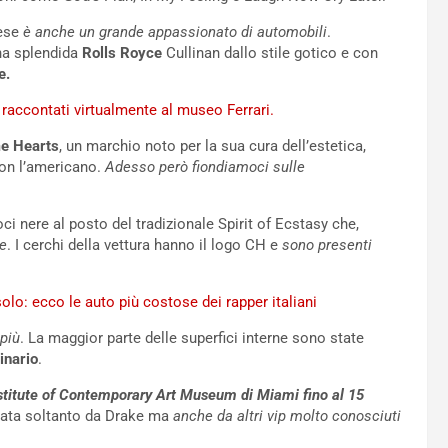
ese
è anche un grande appassionato di automobili
.
una splendida
Rolls Royce
Cullinan dallo stile gotico e con
e.
, raccontati virtualmente al museo Ferrari.
e Hearts
, un marchio noto per la sua cura dell’estetica,
con l’americano.
Adesso però fiondiamoci sulle
oci nere al posto del tradizionale Spirit of Ecstasy che,
ce
. I cerchi della vettura hanno il logo CH e
sono presenti
lo: ecco le auto più costose dei rapper italiani
 più
. La maggior parte delle superfici interne sono state
dinario
.
Institute of Contemporary Art Museum di Miami fino al 15
zata soltanto da Drake ma
anche da altri vip molto conosciuti