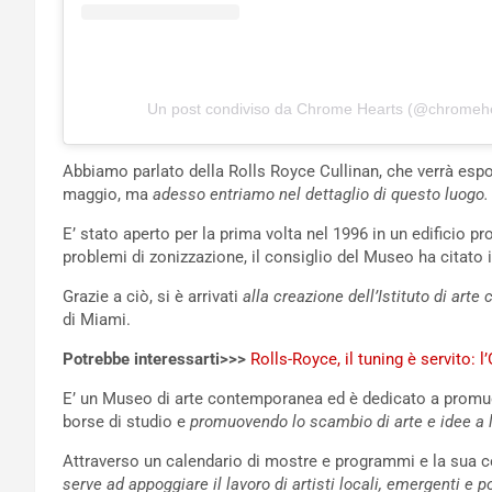
Un post condiviso da Chrome Hearts (@chromehea
Abbiamo parlato della Rolls Royce Cullinan, che verrà espos
maggio, ma
adesso entriamo nel dettaglio di questo luogo.
E’ stato aperto per la prima volta nel 1996 in un edificio p
problemi di zonizzazione, il consiglio del Museo ha citato in
Grazie a ciò, si è arrivati
alla creazione dell’Istituto di ar
di Miami.
Potrebbe interessarti>>>
Rolls-Royce, il tuning è servito:
E’ un Museo di arte contemporanea ed è dedicato a promu
borse di studio e
promuovendo lo scambio di arte e idee a l
Attraverso un calendario di mostre e programmi e la sua 
serve ad appoggiare il lavoro di artisti locali, emergenti e p