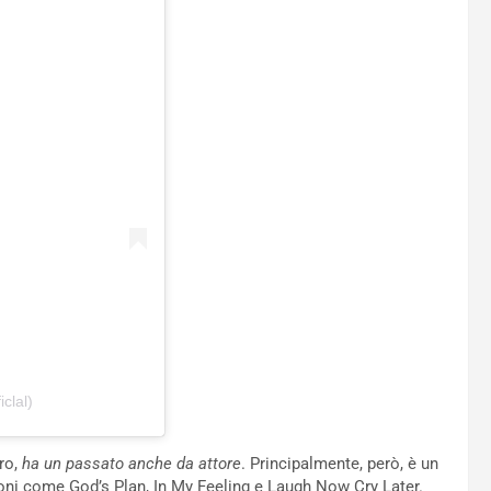
clal)
ro,
ha un passato anche da attore
. Principalmente, però, è un
oni come God’s Plan, In My Feeling e Laugh Now Cry Later.