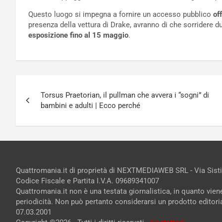
Questo luogo si impegna a fornire un accesso pubblico
of
presenza della vettura di Drake, avranno di che sorridere 
esposizione fino al 15 maggio
.
Navigazione
Torsus Praetorian, il pullman che avvera i “sogni” di
articoli
bambini e adulti | Ecco perché
Quattromania.it di proprietà di NEXTMEDIAWEB SRL - Via Sist
Codice Fiscale e Partita I.V.A. 09689341007
Quattromania.it non è una testata giornalistica, in quanto vie
periodicità. Non può pertanto considerarsi un prodotto editorial
07.03.2001