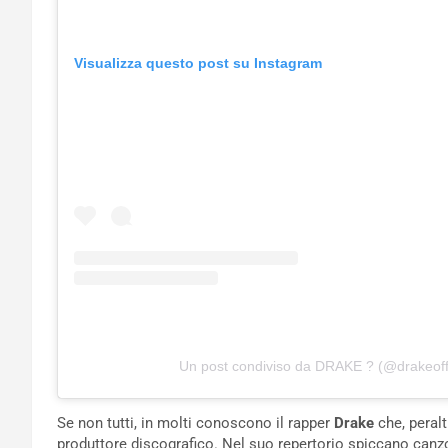
Visualizza questo post su Instagram
Un post condiviso da DRAKE ? (@drakeoffi
Se non tutti, in molti conoscono il rapper
Drake
che, peralt
produttore discografico. Nel suo repertorio spiccano canz