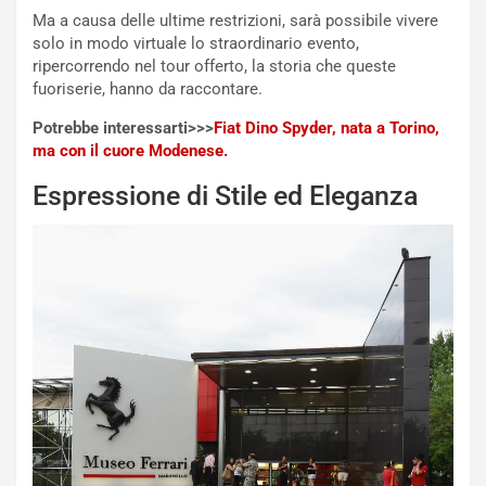
R
f
Ma a causa delle ultime restrizioni, sarà possibile vivere
e
e
solo in modo virtuale lo straordinario evento,
c
r
ripercorrendo nel tour offerto, la storia che queste
o
m
fuoriserie, hanno da raccontare.
r
a
Potrebbe interessarti>>>
Fiat Dino Spyder, nata a Torino,
d
t
ma con il cuore Modenese.
M
o
o
l
Espressione di Stile ed Eleganza
n
’
d
O
i
r
a
a
l
r
e
i
:
o
I
d
l
i
V
P
i
a
a
r
g
t