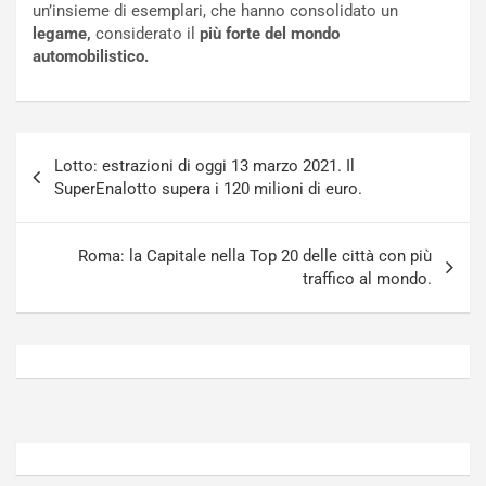
un’insieme di esemplari, che hanno consolidato un
o
t
legame,
considerato il
più forte del mondo
n
t
automobilistico.
P
u
l
r
u
n
g
a
Navigazione
-
a
Lotto: estrazioni di oggi 13 marzo 2021. Il
articoli
i
S
SuperEnalotto supera i 120 milioni di euro.
n
e
R
p
E
a
Roma: la Capitale nella Top 20 delle città con più
E
n
traffico al mondo.
V
g
Agosto
Agosto
6,
5,
2026
2026
Admin
Admin