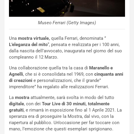
P
O
W
E
Museo Ferrari (Getty Images)
R
S
Una
mostra virtuale,
quella Ferrari, denominata ”
t
L’eleganza del mito
“, pensata e realizzata per i 100 anni,
a
dalla nascita dell’avvocato, inaugurata nel giorno del suo
b
compleanno il 12 Marzo.
i
l
Una collaborazione quella tra la casa di
Maranello e
i
Agnelli
, che si è consolidata nel 1969, con
cinquanta anni
s
di creazioni
e personalizzazioni, che il grande”
c
imprenditore” ha regalato alle realizzazioni Ferrari.
e
u
La
mostra
attualmente, sarà svolta in modo del tutto
n
digitale
, con dei
Tour Live di 30 minuti, totalmente
N
gratuiti
, e rimarrà in esposizione fino al 1 Aprile 2021. La
NOTIZIE
u
speranza era di proseguire la Mostra, dal vivo, con la
o
C
riapertura al pubblico. Un’occasione per far toccare con
v
o
mano, l’emozione che questi esemplari sprigionano.
o
n