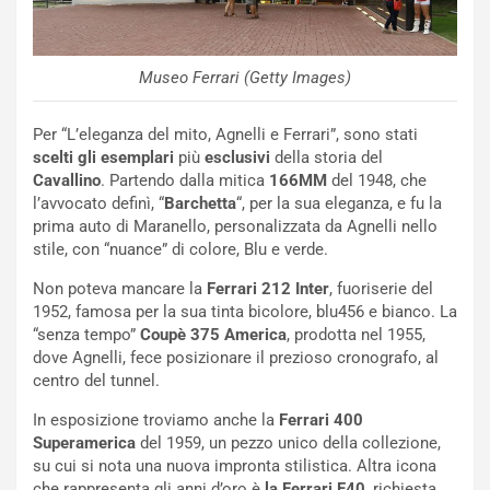
g
e
i
n
o
z
Museo Ferrari (Getty Images)
p
a
i
d
ù
e
Per “L’eleganza del mito, Agnelli e Ferrari”, sono stati
L
l
scelti gli esemplari
più
esclusivi
della storia del
u
G
Cavallino
. Partendo dalla mitica
166MM
del 1948, che
n
P
l’avvocato definì, “
Barchetta
“, per la sua eleganza, e fu la
g
d
prima auto di Maranello, personalizzata da Agnelli nello
o
e
stile, con “nuance” di colore, Blu e verde.
m
l
a
B
Non poteva mancare la
Ferrari 212 Inter
, fuoriserie del
i
a
1952, famosa per la sua tinta bicolore, blu456 e bianco. La
C
h
“senza tempo”
Coupè 375 America
, prodotta nel 1955,
o
r
dove Agnelli, fece posizionare il prezioso cronografo, al
m
a
centro del tunnel.
p
i
In esposizione troviamo anche la
Ferrari 400
i
n
Superamerica
del 1959, un pezzo unico della collezione,
u
:
su cui si nota una nuova impronta stilistica. Altra icona
t
l
che rappresenta gli anni d’oro è
la Ferrari
F40
, richiesta