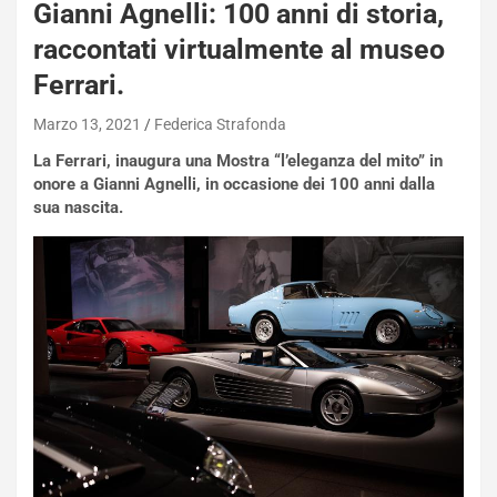
Gianni Agnelli: 100 anni di storia,
raccontati virtualmente al museo
Ferrari.
Marzo 13, 2021
Federica Strafonda
NOTIZIE
N
La Ferrari, inaugura una Mostra “l’eleganza del mito” in
i
onore a Gianni Agnelli, in occasione dei 100 anni dalla
s
sua nascita.
s
a
n
Q
a
s
h
q
a
i
e
-