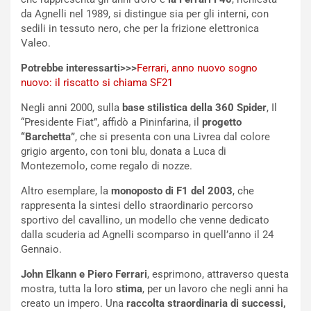
o
a
da Agnelli nel 1989, si distingue sia per gli interni, con
d
F
sedili in tessuto nero, che per la frizione elettronica
a
I
Valeo.
u
A
n
S
Potrebbe interessarti>>>
Ferrari, anno nuovo sogno
S
m
nuovo: il riscatto si chiama SF21
U
e
V
n
Negli anni 2000, sulla
base stilistica della 360 Spider
, Il
E
t
“Presidente Fiat”, affidò a Pininfarina, il
progetto
l
i
“Barchetta”
, che si presenta con una Livrea dal colore
e
s
grigio argento, con toni blu, donata a Luca di
t
c
Montezemolo, come regalo di nozze.
t
e
Altro esemplare, la
monoposto di F1 del 2003
, che
r
l
rappresenta la sintesi dello straordinario percorso
i
a
sportivo del cavallino, un modello che venne dedicato
f
C
dalla scuderia ad Agnelli scomparso in quell’anno il 24
i
o
Gennaio.
c
r
a
s
John Elkann e Piero Ferrari
, esprimono, attraverso questa
t
a
mostra, tutta la loro
stima
, per un lavoro che negli anni ha
o
N
creato un impero. Una
raccolta straordinaria di successi,
N
o