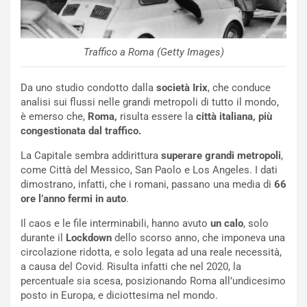
i
l
i
s
Traffico a Roma (Getty Images)
c
e
Da uno studio condotto dalla
società Irix
, che conduce
u
analisi sui flussi nelle grandi metropoli di tutto il mondo,
n
è emerso che,
Roma,
risulta essere la
città italiana, più
N
congestionata dal traffico.
NOTIZIE
u
o
C
La Capitale sembra addirittura
superare
grandi metropoli
,
v
o
come Città del Messico, San Paolo e Los Angeles. I dati
o
n
dimostrano, infatti, che i romani, passano una media di
66
R
f
ore l’anno fermi in auto
.
e
e
c
r
Il caos e le file interminabili, hanno avuto
un calo
, solo
o
m
durante il
Lockdown
dello scorso anno, che imponeva una
r
a
circolazione ridotta, e solo legata ad una reale necessità,
d
t
a causa del Covid. Risulta infatti che nel 2020, la
M
o
percentuale sia scesa, posizionando Roma all’undicesimo
o
l
posto in Europa, e diciottesima nel mondo.