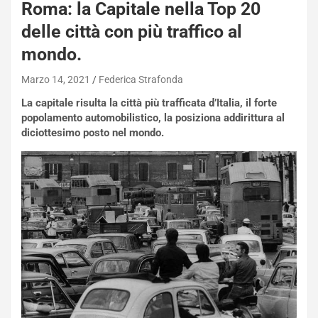
Roma: la Capitale nella Top 20
s
a
delle città con più traffico al
n
mondo.
Q
a
Marzo 14, 2021
Federica Strafonda
s
h
La capitale risulta la città più trafficata d’Italia, il forte
q
popolamento automobilistico, la posiziona addirittura al
a
diciottesimo posto nel mondo.
i
e
-
P
O
W
E
R
S
t
a
b