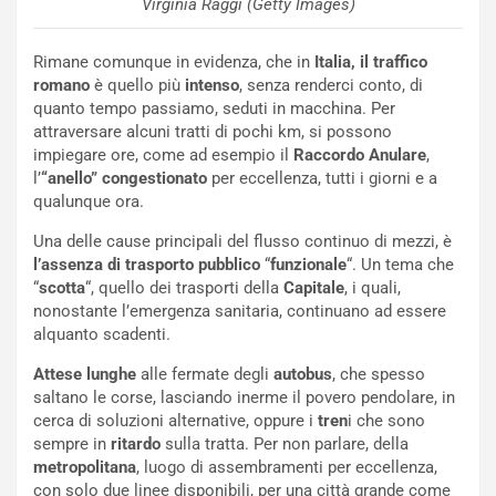
Virginia Raggi (Getty Images)
g
d
o
e
m
l
Rimane comunque in evidenza, che in
Italia, il traffico
a
B
romano
è quello più
intenso
, senza renderci conto, di
i
a
quanto tempo passiamo, seduti in macchina. Per
C
h
attraversare alcuni tratti di pochi km, si possono
o
r
impiegare ore, come ad esempio il
Raccordo Anulare
,
m
a
l’
“anello” congestionato
per eccellenza, tutti i giorni e a
p
i
qualunque ora.
i
n
Una delle cause principali del flusso continuo di mezzi, è
u
:
l’assenza di trasporto pubblico
“
funzionale
“. Un tema che
t
l
“
scotta
“, quello dei trasporti della
Capitale
, i quali,
o
a
nonostante l’emergenza sanitaria, continuano ad essere
d
F
alquanto scadenti.
a
I
u
A
Attese lunghe
alle fermate degli
autobus
, che spesso
n
S
saltano le corse, lasciando inerme il povero pendolare, in
S
m
cerca di soluzioni alternative, oppure i
tren
i che sono
U
e
sempre in
ritardo
sulla tratta. Per non parlare, della
V
n
metropolitana
, luogo di assembramenti per eccellenza,
E
t
con solo due linee disponibili, per una città grande come