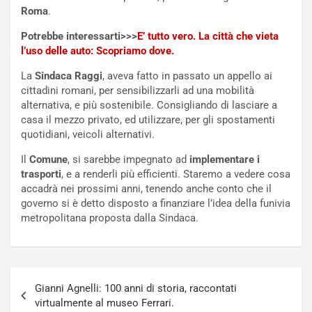
l
i
Roma
.
e
s
t
c
Potrebbe interessarti>>>
E’ tutto vero. La città che vieta
t
e
l’uso delle auto: Scopriamo dove.
r
l
La
Sindaca Raggi
, aveva fatto in passato un appello ai
i
a
cittadini romani, per sensibilizzarli ad una mobilità
f
C
alternativa, e più sostenibile. Consigliando di lasciare a
i
o
casa il mezzo privato, ed utilizzare, per gli spostamenti
c
r
quotidiani, veicoli alternativi.
a
s
t
a
Il
Comune
, si sarebbe impegnato ad
implementare i
o
N
trasporti
, e a renderli più efficienti. Staremo a vedere cosa
N
o
accadrà nei prossimi anni, tenendo anche conto che il
o
t
governo si è detto disposto a finanziare l’idea della funivia
n
t
metropolitana proposta dalla Sindaca.
P
u
l
r
u
n
g
a
Navigazione
-
a
Gianni Agnelli: 100 anni di storia, raccontati
articoli
i
S
virtualmente al museo Ferrari.