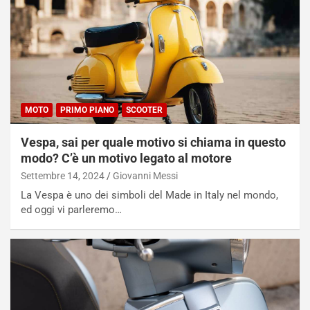
MOTO
PRIMO PIANO
SCOOTER
Vespa, sai per quale motivo si chiama in questo
modo? C’è un motivo legato al motore
Settembre 14, 2024
Giovanni Messi
La Vespa è uno dei simboli del Made in Italy nel mondo,
ed oggi vi parleremo…