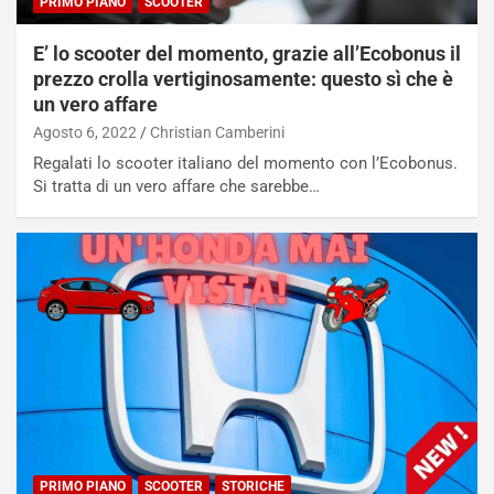
PRIMO PIANO
SCOOTER
r
C
m
h
E’ lo scooter del momento, grazie all’Ecobonus il
a
a
prezzo crolla vertiginosamente: questo sì che è
t
l
un vero affare
o
l
Agosto 6, 2022
Christian Camberini
l
e
’
n
Regalati lo scooter italiano del momento con l’Ecobonus.
O
g
Si tratta di un vero affare che sarebbe…
r
e
a
D
r
D
i
F
o
o
d
r
i
m
P
u
a
l
r
a
t
1
e
E
n
d
PRIMO PIANO
SCOOTER
STORICHE