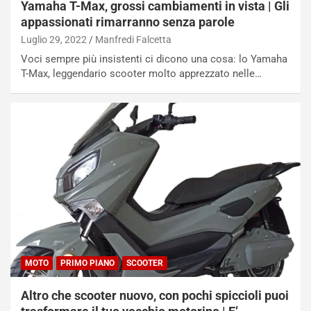
I
G
Yamaha T-Max, grossi cambiamenti in vista | Gli
A
u
appassionati rimarranno senza parole
S
i
Luglio 29, 2022
Manfredi Falcetta
m
d
Voci sempre più insistenti ci dicono una cosa: lo Yamaha
e
a
T-Max, leggendario scooter molto apprezzato nelle…
n
P
t
i
i
e
s
g
c
h
e
e
l
v
a
o
C
l
o
e
r
e
s
R
a
i
N
n
MOTO
PRIMO PIANO
SCOOTER
o
f
t
o
Altro che scooter nuovo, con pochi spiccioli puoi
t
r