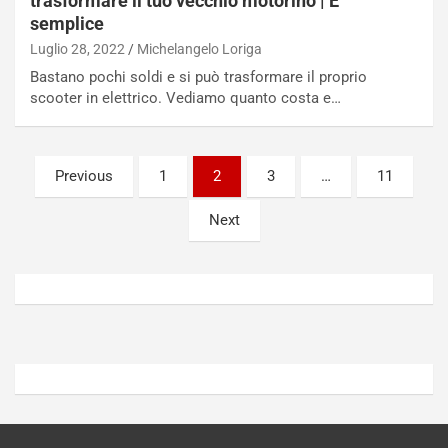
trasformare il tuo vecchio motorino | E’
u
z
semplice
r
a
Luglio 28, 2022
Michelangelo Loriga
n
t
Bastano pochi soldi e si può trasformare il proprio
a
a
scooter in elettrico. Vediamo quanto costa e…
a
[
S
V
e
I
p
D
Paginazione
Previous
1
2
3
…
11
a
E
degli
n
O
Next
g
]
articoli
Agosto
Agosto
5,
4,
2026
2026
Admin
Admin