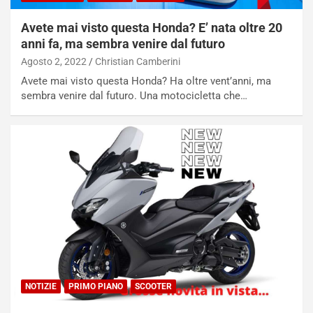
z
i
a
t
Avete mai visto questa Honda? E’ nata oltre 20
d
i
anni fa, ma sembra venire dal futuro
e
o
Agosto 2, 2022
Christian Camberini
l
n
G
:
Avete mai visto questa Honda? Ha oltre vent’anni, ma
P
U
sembra venire dal futuro. Una motocicletta che…
d
n
e
’
l
E
B
s
a
p
h
e
r
r
a
i
i
e
n
n
:
z
l
a
a
d
NOTIZIE
PRIMO PIANO
SCOOTER
F
i