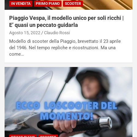
IN VENDITA
PRIMO PIANO
SCOOTER
Piaggio Vespa, il modello unico per soli ricchi |
E’ quasi un peccato guidarla
Agosto 15, 2022
Claudio Rossi
Modello di scooter della Piaggio, brevettato il 23 aprile
del 1946. Nel tempo repliche e ricostruzioni. Ma una
come…
NOTIZIE
P
l
NOTIZIE
a
C
y
o
s
n
e
f
a
e
t