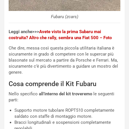
n
’
d
O
i
r
Fubaru (zcars)
a
a
l
r
Leggi anche>>>
Avete visto la prima Subaru mai
e
i
costruita? Altro che rally, sembra una Fiat 500 – Foto
:
o
I
d
Che dire, messa così questa piccola utilitaria italiana è
l
i
sicuramente in grado di competere con le supercar più
V
P
blasonate sul mercato a partire da Porsche e Ferrari. Ma,
i
a
sicuramente c’è più divertimento a guidare un mostro del
a
r
genere.
g
t
g
e
Cosa comprende il Kit Fubaru
i
n
Nello specifico
all’interno del kit troveremo
le seguenti
o
z
parti:
p
a
i
d
Supporto motore tubolare ROPT510 completamente
ù
e
saldato con staffe di montaggio motore.
L
l
Bracci longitudinali e sospensioni completamente
u
G
regolabili.