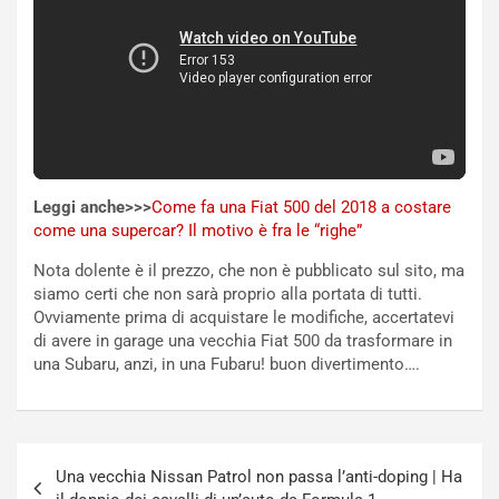
E
t
l
i
e
s
t
c
t
e
r
l
i
a
f
C
i
o
Leggi anche>>>
Come fa una Fiat 500 del 2018 a costare
c
r
come una supercar? Il motivo è fra le “righe”
a
s
t
a
Nota dolente è il prezzo, che non è pubblicato sul sito, ma
o
N
siamo certi che non sarà proprio alla portata di tutti.
N
o
Ovviamente prima di acquistare le modifiche, accertatevi
o
t
di avere in garage una vecchia Fiat 500 da trasformare in
n
t
una Subaru, anzi, in una Fubaru! buon divertimento….
P
u
l
r
u
n
g
a
Navigazione
-
a
Una vecchia Nissan Patrol non passa l’anti-doping | Ha
articoli
i
S