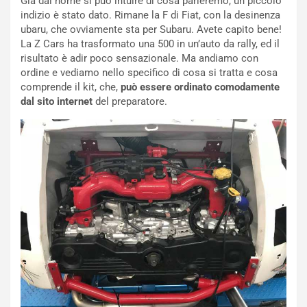
Già dal nome si può intuire di cosa parleremo, un piccolo
indizio è stato dato. Rimane la F di Fiat, con la desinenza
ubaru, che ovviamente sta per Subaru. Avete capito bene!
La Z Cars ha trasformato una 500 in un’auto da rally, ed il
risultato è adir poco sensazionale. Ma andiamo con
ordine e vediamo nello specifico di cosa si tratta e cosa
comprende il kit, che,
può essere ordinato comodamente
dal sito internet
del preparatore.
NOTIZIE
N
i