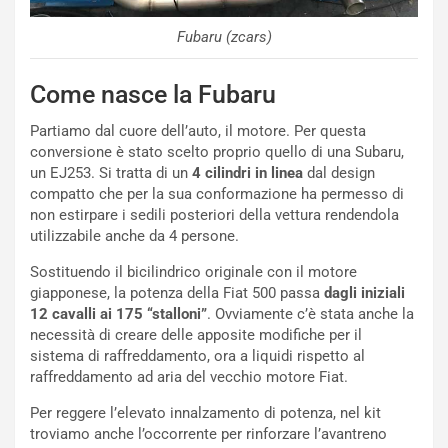
s
s
Fubaru (zcars)
a
n
Come nasce la Fubaru
Q
a
Partiamo dal cuore dell’auto, il motore. Per questa
s
conversione è stato scelto proprio quello di una Subaru,
h
un EJ253. Si tratta di un
4 cilindri in linea
dal design
q
compatto che per la sua conformazione ha permesso di
a
non estirpare i sedili posteriori della vettura rendendola
i
utilizzabile anche da 4 persone.
e
-
Sostituendo il bicilindrico originale con il motore
P
giapponese, la potenza della Fiat 500 passa
dagli iniziali
O
12 cavalli ai 175 “stalloni”
. Ovviamente c’è stata anche la
W
necessità di creare delle apposite modifiche per il
E
sistema di raffreddamento, ora a liquidi rispetto al
R
raffreddamento ad aria del vecchio motore Fiat.
S
t
Per reggere l’elevato innalzamento di potenza, nel kit
a
troviamo anche l’occorrente per rinforzare l’avantreno