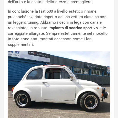
b
dell’auto e la scatola dello sterzo a cremagliera.
i
l
In conclusione la Fiat 500 a livello estetico rimane
i
pressoché invariata rispetto ad una vettura classica con
s
un leggero tuning. Abbiamo i cechi in lega con canale
c
rovesciato, un robusto
impianto di scarico sportivo
, e le
e
carreggiate allargate. Sempre esteticamente nel modello
u
in foto sono stati montati accessori come i fari
n
supplementari.
N
NOTIZIE
u
o
C
v
o
o
n
R
f
e
e
c
r
o
m
r
a
d
t
M
o
o
l