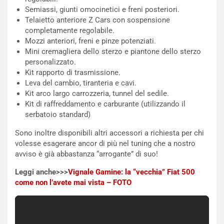
n
P
Semiassi, giunti omocinetici e freni posteriori.
g
d
Telaietto anteriore Z Cars con sospensione
o
e
completamente regolabile.
m
l
Mozzi anteriori, freni e pinze potenziati.
a
B
Mini cremagliera dello sterzo e piantone dello sterzo
i
a
personalizzato.
C
h
Kit rapporto di trasmissione.
o
r
Leva del cambio, tiranteria e cavi.
m
a
Kit arco largo carrozzeria, tunnel del sedile.
p
i
Kit di raffreddamento e carburante (utilizzando il
i
n
serbatoio standard)
u
:
t
l
Sono inoltre disponibili altri accessori a richiesta per chi
o
a
volesse esagerare ancor di più nel tuning che a nostro
d
F
avviso è già abbastanza “arrogante” di suo!
a
I
u
A
Leggi anche>>>
Vignale Gamine: la “vecchia” Fiat 500
n
S
come non l’avete mai vista – FOTO
S
m
U
e
V
n