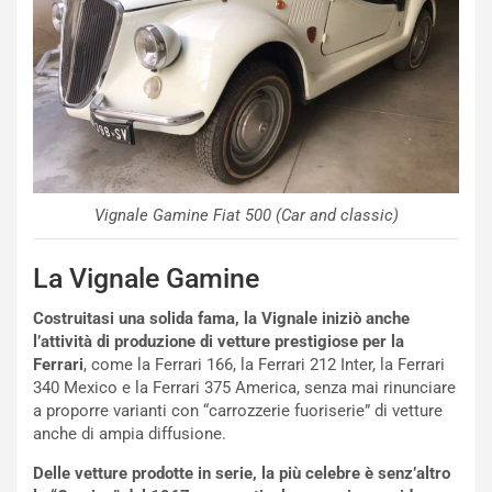
O
W
E
R
S
t
a
b
i
Vignale Gamine Fiat 500 (Car and classic)
l
i
s
La Vignale Gamine
c
e
Costruitasi una solida fama, la Vignale iniziò anche
u
l’attività di produzione di vetture prestigiose per la
n
Ferrari
, come la Ferrari 166, la Ferrari 212 Inter, la Ferrari
N
340 Mexico e la Ferrari 375 America, senza mai rinunciare
NOTIZIE
u
a proporre varianti con “carrozzerie fuoriserie” di vetture
o
C
anche di ampia diffusione.
v
o
o
n
Delle vetture prodotte in serie, la più celebre è senz’altro