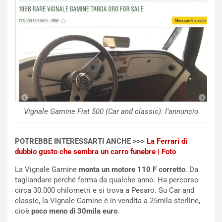
d
F
a
I
u
A
n
S
S
m
U
e
V
n
E
t
l
i
e
s
t
c
Vignale Gamine Fiat 500 (Car and classic): l’annuncio
t
e
r
l
i
a
POTREBBE INTERESSARTI ANCHE >>>
La Ferrari di
f
C
dubbio gusto che sembra un carro funebre | Foto
i
o
La Vignale Gamine
monta un motore 110 F corretto
. Da
c
r
tagliandare perché ferma da qualche anno. Ha percorso
a
s
circa 30.000 chilometri e si trova a Pesaro. Su Car and
t
a
classic, la Vignale Gamine è in vendita a 25mila sterline,
o
N
cioè
poco meno di 30mila euro
.
N
o