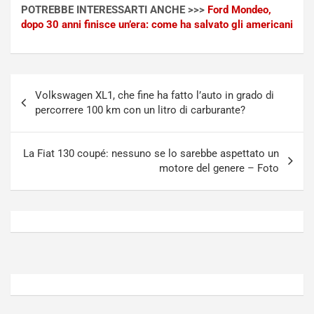
o
t
POTREBBE INTERESSARTI ANCHE >>>
Ford Mondeo,
n
t
dopo 30 anni finisce un’era: come ha salvato gli americani
P
u
l
r
u
n
g
a
Navigazione
-
a
Volkswagen XL1, che fine ha fatto l’auto in grado di
articoli
i
S
percorrere 100 km con un litro di carburante?
n
e
R
p
E
a
La Fiat 130 coupé: nessuno se lo sarebbe aspettato un
E
n
motore del genere – Foto
V
g
Agosto
Agosto
6,
5,
2026
2026
Admin
Admin