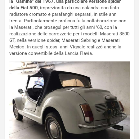
R
f
la “Gamine” del 1967, una particolare versione spider
e
e
della Fiat 500
, impreziosita da una calandra con finto
c
r
radiatore cromato e parafanghi separati, in stile anni
o
m
trenta. Particolarmente proficua fu la collaborazione con
r
a
la Maserati, che proseguì per tutti gli anni ’60, con la
d
t
realizzazione delle carrozzerie per i modelli Maserati 3500
M
o
GT, nella versione spider, Maserati Sebring e Maserati
o
l
Mexico. In quegli stessi anni Vignale realizzò anche la
n
’
versione convertibile della Lancia Flavia.
d
O
i
r
a
a
l
r
e
i
:
o
I
d
l
i
V
P
i
a
a
r
g
t
g
e