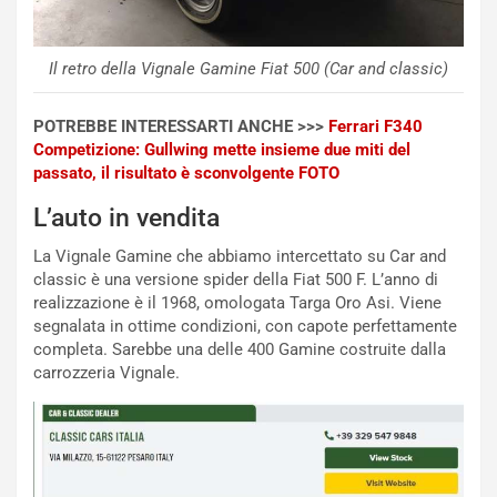
i
n
o
z
p
a
Il retro della Vignale Gamine Fiat 500 (Car and classic)
i
d
ù
e
POTREBBE INTERESSARTI ANCHE >>>
Ferrari F340
L
l
Competizione: Gullwing mette insieme due miti del
u
G
passato, il risultato è sconvolgente FOTO
n
P
g
d
L’auto in vendita
o
e
m
l
La Vignale Gamine che abbiamo intercettato su Car and
a
B
classic è una versione spider della Fiat 500 F. L’anno di
i
a
realizzazione è il 1968, omologata Targa Oro Asi. Viene
C
h
segnalata in ottime condizioni, con capote perfettamente
o
r
completa. Sarebbe una delle 400 Gamine costruite dalla
m
a
carrozzeria Vignale.
p
i
i
n
u
:
t
l
o
a