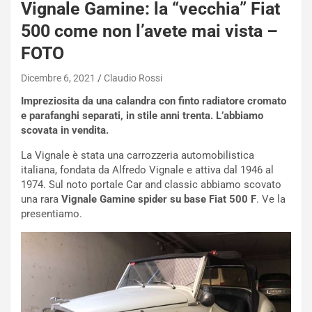
Vignale Gamine: la “vecchia” Fiat
500 come non l’avete mai vista –
FOTO
NOTIZIE
Dicembre 6, 2021
Claudio Rossi
N
i
Impreziosita da una calandra con finto radiatore cromato
s
e parafanghi separati, in stile anni trenta. L’abbiamo
s
scovata in vendita.
a
La Vignale è stata una carrozzeria automobilistica
n
italiana, fondata da Alfredo Vignale e attiva dal 1946 al
Q
1974. Sul noto portale Car and classic abbiamo scovato
a
una rara
Vignale Gamine spider su base Fiat 500 F
. Ve la
s
presentiamo.
h
q
a
i
e
-
P