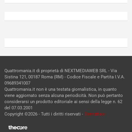
Agosto
Agosto
6,
5,
2026
2026
Admin
Admin
Quattromania.it di proprietà di NEXTMEDIAWEB SRL - Via
Sistina 121, 00187 Roma (RM) - Codice Fiscale e Partita I.V.A.
09689341007
Quattromania.it non è una testata giornalistica, in quanto
viene aggiornato senza alcuna periodicità. Non può pertanto
considerarsi un prodotto editoriale ai sensi della legge n. 62
del 07.03.2001
Copyright ©2026 - Tutti i diritti riservati -
Contattaci