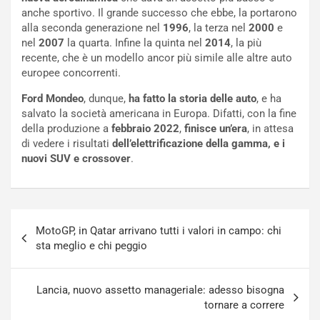
r
l
anche sportivo. Il grande successo che ebbe, la portarono
i
a
alla seconda generazione nel
1996
, la terza nel
2000
e
f
C
nel
2007
la quarta. Infine la quinta nel
2014
, la più
i
o
recente, che è un modello ancor più simile alle altre auto
c
r
europee concorrenti.
a
s
t
a
Ford Mondeo
, dunque,
ha fatto la storia delle auto
, e ha
o
N
salvato la società americana in Europa. Difatti, con la fine
N
o
della produzione a
febbraio 2022
,
finisce un’era
, in attesa
o
t
di vedere i risultati
dell’elettrificazione della gamma, e i
n
t
nuovi SUV e crossover
.
P
u
l
r
u
n
g
a
Navigazione
-
a
MotoGP, in Qatar arrivano tutti i valori in campo: chi
articoli
i
S
sta meglio e chi peggio
n
e
R
p
E
a
Lancia, nuovo assetto manageriale: adesso bisogna
E
n
tornare a correre
V
g