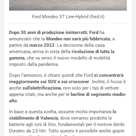
c
e
u
Ford Mondeo ST Line-Hybrid (ford.it)
n
N
NOTIZIE
u
Dopo 30 anni di produzione ininterrotti
,
Ford
ha
o
C
annunciato che la
Mondeo
non sarà più fabbricata
, a
v
o
partire da
marzo 2022
. La decisione della casa
o
n
americana, arriva in vista della
rivoluzione di tutta la
R
f
gamma
, che va verso il nuovo modello di mobilità
e
e
imposto dalla pandemia.
c
r
Dopo l’annuncio, è chiaro quindi che Ford
si concentrerà
o
m
maggiormente sui SUV e sui crossover
. Inoltre, il focus è
r
a
anche
sull’elettrificazione
, non solo per i tipi di vetture
d
t
appena citati, ma anche per le
berline di segmento medio-
M
o
alto
.
o
l
n
’
In base a questa scelta, assume molta importanza
lo
d
O
stabilimento di Valencia
, dove verranno prodotte le
i
r
batterie agli ioni di litio, fondamentali per il motore ibrido
a
a
Duratec da 2,5 litri. Tutto questo è possibile anche grazie
l
r