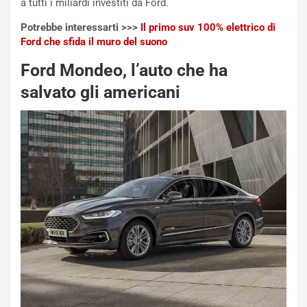
a tutti i miliardi investiti da Ford.
e
i
:
o
Potrebbe interessarti >>>
Il primo suv 100% elettrico di
I
d
Ford che sfida il muro del suono
l
i
V
P
Ford Mondeo, l’auto che ha
i
a
salvato gli americani
a
r
g
t
g
e
i
n
o
z
p
a
i
d
ù
e
L
l
u
G
n
P
g
d
o
e
m
l
a
B