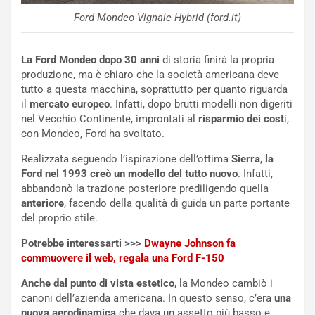
i
a
Ford Mondeo Vignale Hybrid (ford.it)
C
h
o
r
m
a
La Ford Mondeo dopo 30 anni
di storia finirà la propria
p
i
produzione, ma è chiaro che la società americana deve
i
n
tutto a questa macchina, soprattutto per quanto riguarda
u
:
il
mercato europeo
. Infatti, dopo brutti modelli non digeriti
t
l
nel Vecchio Continente, improntati al
risparmio dei cost
i,
o
a
con Mondeo, Ford ha svoltato.
d
F
a
I
Realizzata seguendo l’ispirazione dell’ottima
Sierra
,
la
u
A
Ford nel 1993 creò un modello del tutto nuovo
. Infatti,
n
S
abbandonò la trazione posteriore prediligendo quella
S
m
anteriore
, facendo della qualità di guida un parte portante
U
e
del proprio stile.
V
n
E
t
Potrebbe interessarti >>>
Dwayne Johnson fa
l
i
commuovere il web, regala una Ford F-150
e
s
Anche dal punto di vista estetico
, la Mondeo cambiò i
t
c
canoni dell’azienda americana. In questo senso, c’era
una
t
e
nuova aerodinamica
che dava un assetto più basso e