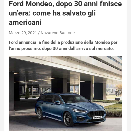
a
Ford Mondeo, dopo 30 anni finisce
s
un’era: come ha salvato gli
h
q
americani
a
i
Marzo 29, 2021
Nazareno Bastone
e
Ford annuncia la fine della produzione della Mondeo per
-
l’anno prossimo, dopo 30 anni dall’arrivo sul mercato.
P
O
W
E
R
S
t
a
b
i
l
i
s