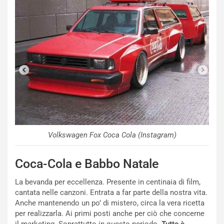
q
a
i
e
-
P
O
W
E
R
S
t
Volkswagen Fox Coca Cola (Instagram)
a
b
i
Coca-Cola e Babbo Natale
l
i
La bevanda per eccellenza. Presente in centinaia di film,
s
cantata nelle canzoni. Entrata a far parte della nostra vita.
c
Anche mantenendo un po’ di mistero, circa la vera ricetta
e
per realizzarla. Ai primi posti anche per ciò che concerne
u