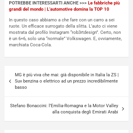
POTREBBE INTERESSARTI ANCHE >>>
Le fabbriche più
i
o
grandi del mondo | L’automotive domina la TOP 10
c
r
a
s
In questo caso abbiamo a che fare con un carro a sei
t
a
ruote. Un efficace surrogato della slitta. L’auto ci viene
o
N
mostrata dal profilo Instagram “rob3rtdesign”. Certo, non
N
o
è un 6×6, solo una “normale” Volkswagen. E, ovviamente,
o
t
marchiata Coca-Cola.
n
t
P
u
l
r
u
n
Navigazione
g
a
MG è più viva che mai: già disponibile in Italia la ZS |
articoli
-
a
Suv benzina o elettrico ad un prezzo incredibilmente
i
S
basso
n
e
R
p
E
a
Stefano Bonaccini: l’Emilia-Romagna e la Motor Valley
E
n
alla conquista degli Emirati Arabi
V
g
Agosto
Agosto
6,
5,