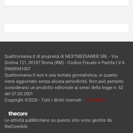
2026
2026
Admin
Admin
Quattromania.it di proprietà di NEXTMEDIAWEB SRL - Via
Sistina 121, 00187 Roma (RM) - Codice Fiscale e Partita I.V.A.
09689341007
Quattromania.it non è una testata giornalistica, in quanto
viene aggiornato senza alcuna periodicità. Non può pertanto
considerarsi un prodotto editoriale ai sensi della legge n. 62
del 07.03.2001
Copyright ©2026 - Tutti i diritti riservati -
Contattaci
Le attività pubblicitarie su questo sito sono gestite da
theCoreAdv