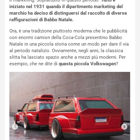
il marketing. Soprattutto in questo periodo.
Tutto è
n
iniziato nel 1931 quando il dipartimento marketing del
N
marchio ha deciso di distinguersi dal raccolto di diverse
NOTIZIE
u
raffigurazioni di Babbo Natale.
o
C
v
o
Ora, è una tradizione piuttosto moderna che le pubblicità
o
n
con enormi camion della Coca-Cola presentino Babbo
R
f
Natale in una piccola storia come un modo per dare il via
e
e
al periodo natalizio. Ovviamente, negli anni, la classica
c
r
slitta ha lasciato spazio anche a mezzi più moderni. Per
o
m
esempio, che ne dite di
questa piccola Volkswagen
?
r
a
d
t
M
o
o
l
n
’
d
O
i
r
a
a
l
r
e
i
:
o