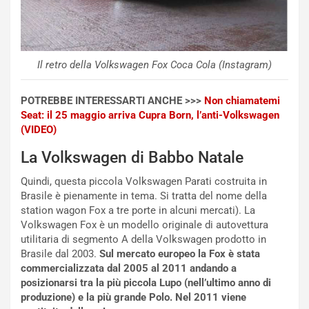
I
d
l
i
V
P
i
a
a
r
Il retro della Volkswagen Fox Coca Cola (Instagram)
g
t
g
e
POTREBBE INTERESSARTI ANCHE >>>
Non chiamatemi
i
n
Seat: il 25 maggio arriva Cupra Born, l’anti-Volkswagen
o
z
(VIDEO)
p
a
i
d
La Volkswagen di Babbo Natale
ù
e
L
l
Quindi, questa piccola Volkswagen Parati costruita in
u
G
Brasile è pienamente in tema. Si tratta del nome della
n
P
station wagon Fox a tre porte in alcuni mercati). La
g
d
Volkswagen Fox è un modello originale di autovettura
o
e
utilitaria di segmento A della Volkswagen prodotto in
m
l
Brasile dal 2003.
Sul mercato europeo la Fox è stata
a
B
commercializzata dal 2005 al 2011 andando a
i
a
posizionarsi tra la più piccola Lupo (nell’ultimo anno di
C
h
produzione) e la più grande Polo. Nel 2011 viene
o
r