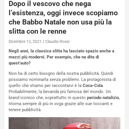
Dopo il vescovo che nega
l’esistenza, oggi invece scopiamo
che Babbo Natale non usa più la
slitta con le renne
Dicembre 12, 2021
Claudio Rossi
Negli anni, la classica slitta ha lasciato spazio anche a
mezzi più moderni. Per esempio, che ne dite di
quest’auto?
NOTIZIE
Non ha di certo bisogno della nostra pubblicità. Quindi
N
possiamo nominarla senza problemi. La protagonista di
i
quello che stiamo per raccontarvi è la
Coca-Cola
.
s
Probabilmente, la bevanda più famosa del mondo. Un
s
brand iconico che, soprattutto in questo
periodo natalizio
,
a
ritorna sempre di più in voga grazie alle sue toccanti e
n
tenere pubblicità.
Q
a
s
h