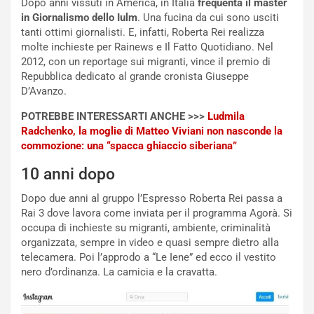
Dopo anni vissuti in America, in Italia
frequenta il master
l
r
in Giornalismo dello Iulm
. Una fucina da cui sono usciti
e
i
tanti ottimi giornalisti. E, infatti, Roberta Rei realizza
:
o
molte inchieste per Rainews e Il Fatto Quotidiano. Nel
I
d
2012, con un reportage sui migranti, vince il premio di
l
i
Repubblica dedicato al grande cronista Giuseppe
V
P
D’Avanzo.
i
a
a
r
POTREBBE INTERESSARTI ANCHE >>>
Ludmila
g
t
Radchenko, la moglie di Matteo Viviani non nasconde la
g
e
commozione: una “spacca ghiaccio siberiana”
i
n
10 anni dopo
o
z
p
a
Dopo due anni al gruppo l’Espresso Roberta Rei passa a
i
d
Rai 3 dove lavora come inviata per il programma Agorà. Si
ù
e
occupa di inchieste su migranti, ambiente, criminalità
L
l
organizzata, sempre in video e quasi sempre dietro alla
u
G
telecamera. Poi l’approdo a “Le Iene” ed ecco il vestito
n
P
nero d’ordinanza. La camicia e la cravatta.
g
d
o
e
m
l