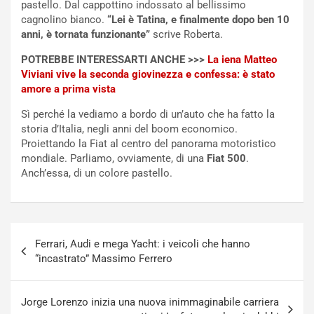
t
e
pastello. Dal cappottino indossato al bellissimo
r
l
cagnolino bianco.
“Lei è Tatina, e finalmente dopo ben 10
i
a
anni, è tornata funzionante”
scrive Roberta.
f
C
POTREBBE INTERESSARTI ANCHE >>>
La iena Matteo
i
o
Viviani vive la seconda giovinezza e confessa: è stato
c
r
amore a prima vista
a
s
t
a
Sì perché la vediamo a bordo di un’auto che ha fatto la
o
N
storia d’Italia, negli anni del boom economico.
N
o
Proiettando la Fiat al centro del panorama motoristico
o
t
mondiale. Parliamo, ovviamente, di una
Fiat 500
.
n
t
Anch’essa, di un colore pastello.
P
u
l
r
u
n
g
a
Navigazione
-
a
Ferrari, Audi e mega Yacht: i veicoli che hanno
articoli
i
S
“incastrato” Massimo Ferrero
n
e
R
p
E
a
Jorge Lorenzo inizia una nuova inimmaginabile carriera
E
n