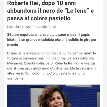
Roberta Rei, dopo 10 anni
Q
a
abbandona il nero de “Le Iene” e
s
passa al colore pastello
h
q
Dicembre 8, 2021
Claudio Rossi
a
i
36enne napoletana, cresciuta a pane e jazz. Il papà,
e
infatti, è un grande musicista che si è esibito in giro per il
-
mondo
P
O
E’ una delle inviate e conduttrici di punta de
“Le Iene”
, la
W
fortunata trasmissione in onda ormai da anni sulle reti
E
Mediaset. Questa volta, però,
Roberta Rei
non è vestita
R
con il consueto abito nero d’ordinanza. Ma la vediamo in
S
altre vesti. Con colori un po’ più pastello e molto
t
sorridente.
a
b
i
l
i