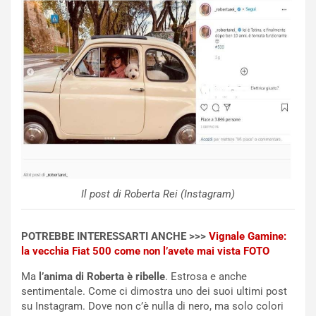
a
B
i
a
C
h
o
r
m
a
p
i
i
n
u
:
t
l
o
a
d
F
a
I
u
A
Il post di Roberta Rei (Instagram)
n
S
S
m
U
e
POTREBBE INTERESSARTI ANCHE >>>
Vignale Gamine:
V
n
la vecchia Fiat 500 come non l’avete mai vista FOTO
E
t
l
i
Ma
l’anima di Roberta è ribelle
. Estrosa e anche
e
s
sentimentale. Come ci dimostra uno dei suoi ultimi post
t
c
su Instagram. Dove non c’è nulla di nero, ma solo colori