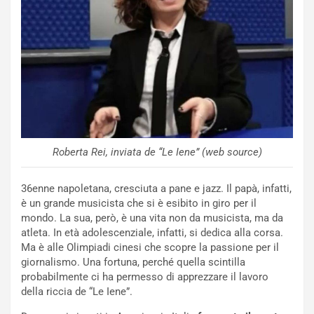
s
c
e
u
n
N
NOTIZIE
u
o
C
v
o
o
n
R
f
Roberta Rei, inviata de “Le Iene” (web source)
e
e
c
r
36enne napoletana, cresciuta a pane e jazz. Il papà, infatti,
o
m
è un grande musicista che si è esibito in giro per il
r
a
mondo. La sua, però, è una vita non da musicista, ma da
d
t
atleta. In età adolescenziale, infatti, si dedica alla corsa.
M
o
Ma è alle Olimpiadi cinesi che scopre la passione per il
o
l
giornalismo. Una fortuna, perché quella scintilla
n
’
probabilmente ci ha permesso di apprezzare il lavoro
d
O
della riccia de “Le Iene”.
i
r
a
a