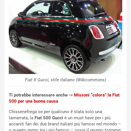
e
E
n
d
z
i
a
t
d
i
e
o
l
n
G
:
P
U
d
n
e
’
l
E
B
s
Fiat X Gucci, stile italiano (Wikicommons)
a
p
h
e
r
r
Ti potrebbe interessare anche ->
Missoni “colora” la Fiat
a
i
500 per una buona causa
i
e
Chissenefrega se per qualcuno è stata solo una
n
n
tamarrata, la
Fiat 500 Gucci
è un must have per i più
:
z
accaniti fan dei due brand italiani più famosi nel mondo –
l
a
o quanto meno tra i più famosi – ossia il gruppo torinese