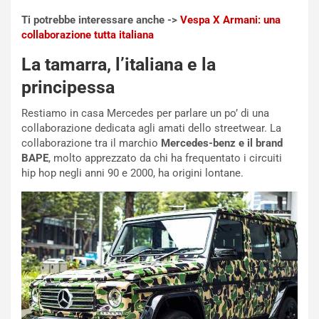
Ti potrebbe interessare anche ->
Vespa X Armani: una
collaborazione tutta italiana
La tamarra, l’italiana e la
principessa
Restiamo in casa Mercedes per parlare un po’ di una
collaborazione dedicata agli amati dello streetwear. La
collaborazione tra il marchio
Mercedes-benz e il brand
BAPE
, molto apprezzato da chi ha frequentato i circuiti
hip hop negli anni 90 e 2000, ha origini lontane.
NOTIZIE
P
l
NOTIZIE
a
C
y
o
s
n
e