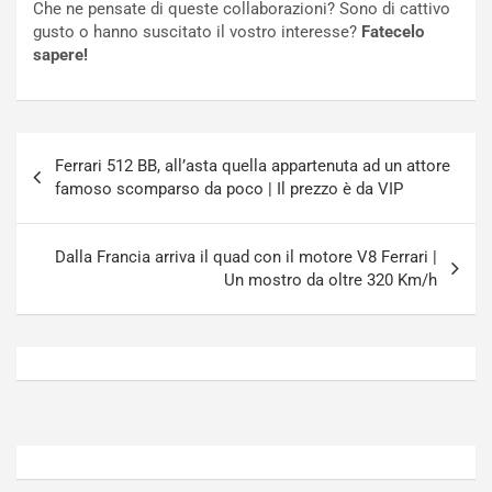
Che ne pensate di queste collaborazioni? Sono di cattivo
t
o
gusto o hanno suscitato il vostro interesse?
Fatecelo
t
r
sapere!
u
z
r
a
n
t
a
a
Navigazione
a
[
Ferrari 512 BB, all’asta quella appartenuta ad un attore
articoli
S
V
famoso scomparso da poco | Il prezzo è da VIP
e
I
p
D
a
E
Dalla Francia arriva il quad con il motore V8 Ferrari |
n
O
Un mostro da oltre 320 Km/h
g
]
Agosto
Agosto
5,
4,
2026
2026
Admin
Admin