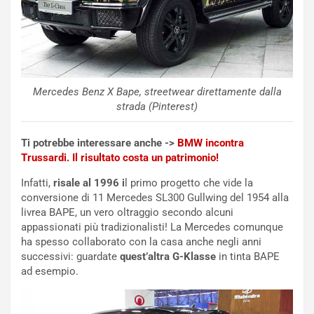
f
a
e
t
r
C
m
h
a
a
t
l
Mercedes Benz X Bape, streetwear direttamente dalla
o
l
strada (Pinterest)
l
e
’
n
Ti potrebbe interessare anche ->
BMW incontra
O
g
Trussardi. Il risultato costa un patrimonio!
r
e
a
D
Infatti,
risale al 1996 i
l primo progetto che vide la
r
D
conversione di 11 Mercedes SL300 Gullwing del 1954 alla
i
F
livrea BAPE, un vero oltraggio secondo alcuni
o
o
appassionati più tradizionalisti! La Mercedes comunque
d
r
ha spesso collaborato con la casa anche negli anni
i
m
successivi: guardate
quest’altra G-Klasse
in tinta BAPE
P
u
ad esempio.
a
l
r
a
t
1