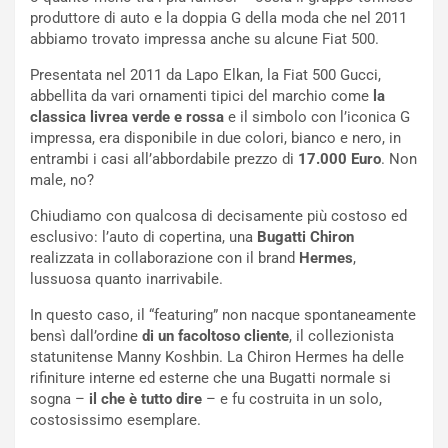
a
d
produttore di auto e la doppia G della moda che nel 2011
F
i
abbiamo trovato impressa anche su alcune Fiat 500.
I
G
A
u
Presentata nel 2011 da Lapo Elkan, la Fiat 500 Gucci,
S
i
abbellita da vari ornamenti tipici del marchio come
la
m
d
classica livrea verde e rossa
e il simbolo con l’iconica G
e
a
impressa, era disponibile in due colori, bianco e nero, in
n
P
entrambi i casi all’abbordabile prezzo di
17.000 Euro
. Non
t
i
male, no?
i
e
s
g
Chiudiamo con qualcosa di decisamente più costoso ed
c
h
esclusivo: l’auto di copertina, una
Bugatti Chiron
e
e
realizzata in collaborazione con il brand
Hermes
,
l
v
lussuosa quanto inarrivabile.
a
o
In questo caso, il “featuring” non nacque spontaneamente
C
l
bensì dall’ordine
di un facoltoso cliente
, il collezionista
o
e
statunitense Manny Koshbin. La Chiron Hermes ha delle
r
e
rifiniture interne ed esterne che una Bugatti normale si
s
R
sogna –
il che è tutto dire
– e fu costruita in un solo,
a
i
costosissimo esemplare.
N
n
o
f