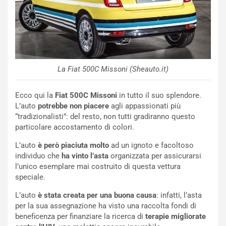
ù
e
L
l
u
G
n
P
g
d
o
e
m
l
La Fiat 500C Missoni (Sheauto.it)
a
B
i
a
Ecco qui la
Fiat 500C Missoni
in tutto il suo splendore.
C
h
L’auto
potrebbe non piacere
agli appassionati più
o
r
“tradizionalisti”: del resto, non tutti gradiranno questo
m
a
particolare accostamento di colori.
p
i
i
n
L’auto
è però piaciuta molto
ad un ignoto e facoltoso
u
:
individuo che
ha vinto l’asta
organizzata per assicurarsi
t
l
l’unico esemplare mai costruito di questa vettura
o
a
speciale.
d
F
a
I
L’auto
è stata creata per una buona causa
: infatti, l’asta
u
A
per la sua assegnazione ha visto una raccolta fondi di
n
S
beneficenza per finanziare la ricerca di
terapie migliorate
S
m