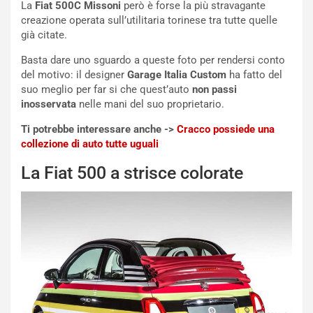
La
Fiat 500C Missoni
però è forse la più stravagante
d
t
creazione operata sull’utilitaria torinese tra tutte quelle
M
o
già citate.
o
l
n
’
Basta dare uno sguardo a queste foto per rendersi conto
d
O
del motivo: il designer
Garage Italia Custom
ha fatto del
i
r
suo meglio per far si che quest’auto
non passi
a
a
inosservata
nelle mani del suo proprietario.
l
r
e
i
Ti potrebbe interessare anche ->
Cracco possiede una
:
o
collezione di auto tutte uguali
I
d
l
i
La Fiat 500 a strisce colorate
V
P
i
a
a
r
g
t
g
e
i
n
o
z
p
a
i
d