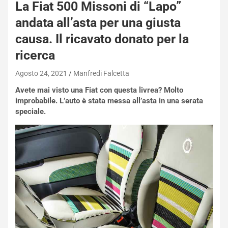
La Fiat 500 Missoni di “Lapo”
N
andata all’asta per una giusta
i
s
causa. Il ricavato donato per la
s
ricerca
a
n
Agosto 24, 2021
Manfredi Falcetta
Q
a
Avete mai visto una Fiat con questa
livrea? Molto
s
improbabile. L’auto è stata messa all’asta in una serata
h
speciale.
q
a
i
e
-
P
O
W
E
R
S