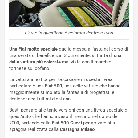
t
a
b
i
l
L’auto in questione è colorata dentro e fuori
i
s
Una Fiat molto speciale
quella messa all’asta nel corso di
c
una serata di beneficenza. Sicuramente, si tratta di
una
e
delle vetture più colorate
mai viste con il marchio
u
torinese sul cofano.
n
N
La vettura allestita per l’occasione in questa livrea
NOTIZIE
u
particolare è una
Fiat 500
, una delle vetture che hanno
o
C
maggiormente stimolato la fantasia di progettisti e
v
o
designer negli ultimi dieci anni.
o
n
R
f
Basti pensare alle tante versioni con una livrea speciale di
e
e
quest’auto che hanno invaso il mercato nel corso del
c
r
2000, partendo dalla
Fiat 500 Gucci
per arrivare alla
o
m
spiaggia realizzata dalla
Castagna Milano
.
r
a