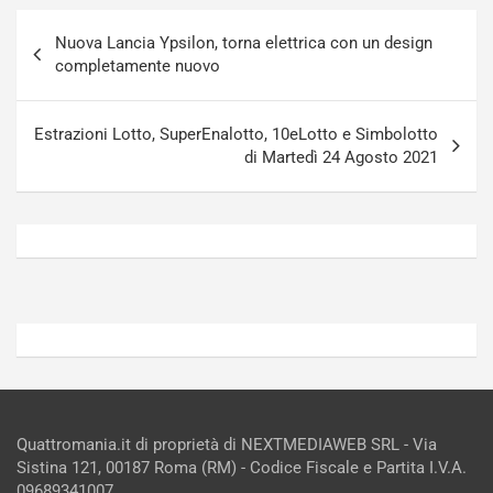
g
a
Navigazione
-
a
Nuova Lancia Ypsilon, torna elettrica con un design
articoli
i
S
completamente nuovo
n
e
R
p
E
a
Estrazioni Lotto, SuperEnalotto, 10eLotto e Simbolotto
E
n
di Martedì 24 Agosto 2021
V
g
Agosto
Agosto
6,
5,
2026
2026
Admin
Admin
Quattromania.it di proprietà di NEXTMEDIAWEB SRL - Via
Sistina 121, 00187 Roma (RM) - Codice Fiscale e Partita I.V.A.
09689341007