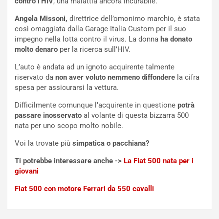
contro l’HIV
, una malattia ancora incurabile.
U
e
V
n
Angela Missoni,
direttrice dell’omonimo marchio, è stata
E
t
così omaggiata dalla Garage Italia Custom per il suo
l
i
impegno nella lotta contro il virus. La donna
ha donato
e
s
molto denaro
per la ricerca sull’HIV.
t
c
L’auto è andata ad un ignoto acquirente talmente
t
e
riservato da
non aver voluto nemmeno diffondere
la cifra
r
l
spesa per assicurarsi la vettura.
i
a
f
C
Difficilmente comunque l’acquirente in questione
potrà
i
o
passare inosservato
al volante di questa bizzarra 500
c
r
nata per uno scopo molto nobile.
a
s
t
a
Voi la trovate più
simpatica o pacchiana?
o
N
Ti potrebbe interessare anche ->
La Fiat 500 nata per i
N
o
giovani
o
t
n
t
Fiat 500 con motore Ferrari da 550 cavalli
P
u
l
r
u
n