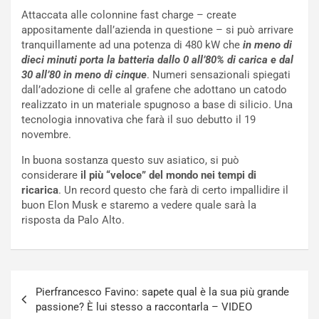
i
e
Attaccata alle colonnine fast charge – create
s
g
appositamente dall’azienda in questione – si può arrivare
c
h
tranquillamente ad una potenza di 480 kW che
in meno di
e
e
dieci minuti porta la batteria dallo 0 all’80% di carica e dal
l
v
30 all’80 in meno di cinque
. Numeri sensazionali spiegati
a
o
dall’adozione di celle al grafene che adottano un catodo
C
l
realizzato in un materiale spugnoso a base di silicio. Una
o
e
tecnologia innovativa che farà il suo debutto il 19
r
e
novembre.
s
R
a
i
In buona sostanza questo suv asiatico, si può
N
n
considerare
il più “veloce” del mondo nei tempi di
o
f
ricarica
. Un record questo che farà di certo impallidire il
t
o
buon Elon Musk e staremo a vedere quale sarà la
t
r
risposta da Palo Alto.
u
z
r
a
n
t
a
a
Navigazione
a
[
Pierfrancesco Favino: sapete qual è la sua più grande
articoli
S
V
passione? È lui stesso a raccontarla – VIDEO
e
I