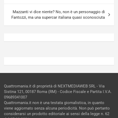
p
D
a
E
Mazzanti vi dice niente? No, non è un personaggio di
n
O
Fantozzi, ma una supercar italiana quasi sconosciuta
g
]
Agosto
Agosto
5,
4,
2026
2026
Admin
Admin
Quattromania.it di proprietà di NEXTMEDIAWEB SRL - Via
Sistina 121, 00187 Roma (RM) - Codice Fiscale e Partita I.V.A.
09689341007
Quattromania.it non è una testata giornalistica, in quanto
viene aggiornato senza alcuna periodicità. Non può pertanto
considerarsi un prodotto editoriale ai sensi della legge n. 62