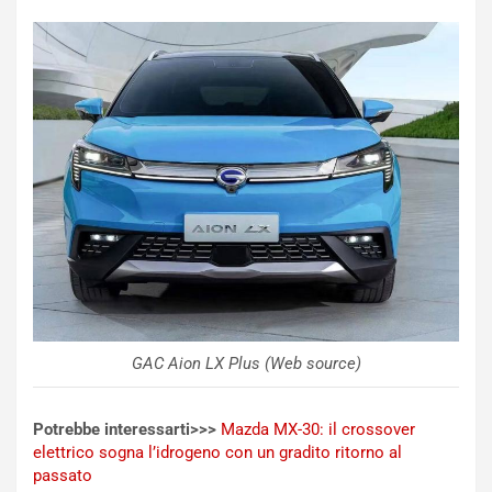
d
n
e
’
l
E
B
s
a
p
h
e
r
r
a
i
i
e
n
n
:
z
l
a
a
d
F
i
I
G
A
u
GAC Aion LX Plus (Web source)
S
i
m
d
e
a
Potrebbe interessarti>>>
Mazda MX-30: il crossover
n
P
elettrico sogna l’idrogeno con un gradito ritorno al
t
i
passato