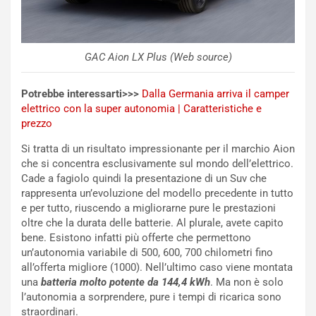
O
g
r
e
a
D
r
D
GAC Aion LX Plus (Web source)
i
F
o
o
Potrebbe interessarti>>>
Dalla Germania arriva il camper
d
r
elettrico con la super autonomia | Caratteristiche e
i
m
prezzo
P
u
a
l
Si tratta di un risultato impressionante per il marchio Aion
r
a
che si concentra esclusivamente sul mondo dell’elettrico.
t
1
Cade a fagiolo quindi la presentazione di un Suv che
e
E
rappresenta un’evoluzione del modello precedente in tutto
n
d
e per tutto, riuscendo a migliorarne pure le prestazioni
z
i
oltre che la durata delle batterie. Al plurale, avete capito
a
t
bene. Esistono infatti più offerte che permettono
d
i
un’autonomia variabile di 500, 600, 700 chilometri fino
e
o
all’offerta migliore (1000). Nell’ultimo caso viene montata
l
n
una
batteria molto potente da 144,4 kWh
. Ma non è solo
G
:
l’autonomia a sorprendere, pure i tempi di ricarica sono
P
U
straordinari.