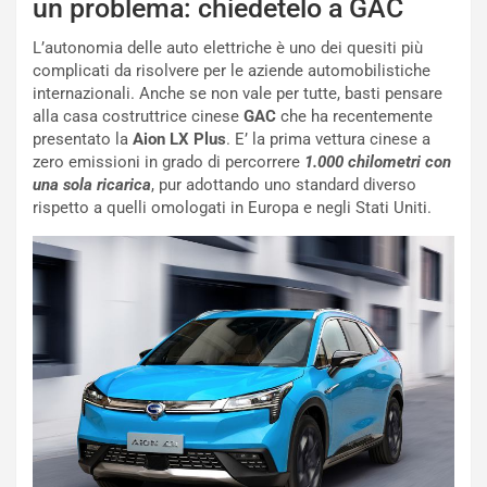
un problema: chiedetelo a GAC
L’autonomia delle auto elettriche è uno dei quesiti più
complicati da risolvere per le aziende automobilistiche
internazionali. Anche se non vale per tutte, basti pensare
alla casa costruttrice cinese
GAC
che ha recentemente
NOTIZIE
presentato la
Aion LX Plus
. E’ la prima vettura cinese a
P
zero emissioni in grado di percorrere
1.000 chilometri con
l
una sola ricarica
, pur adottando uno standard diverso
NOTIZIE
a
rispetto a quelli omologati in Europa e negli Stati Uniti.
C
y
o
s
n
e
f
a
e
t
r
C
m
h
a
a
t
l
o
l
l
e
’
n