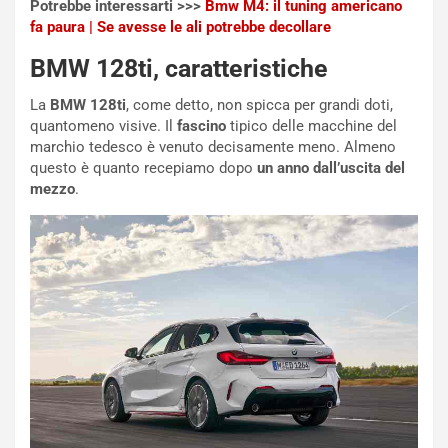
Potrebbe interessarti >>>
Bmw M4: il tuning americano
ù
e
fa paura | Se avesse le ali potrebbe decollare
L
l
u
G
BMW 128ti, caratteristiche
n
P
g
d
La
BMW 128ti
, come detto, non spicca per grandi doti,
o
e
quantomeno visive. Il
fascino
tipico delle macchine del
m
l
marchio tedesco è venuto decisamente meno. Almeno
a
B
questo è quanto recepiamo dopo
un anno dall’uscita del
i
a
mezzo
.
C
h
o
r
m
a
p
i
i
n
u
:
t
l
o
a
d
F
a
I
u
A
n
S