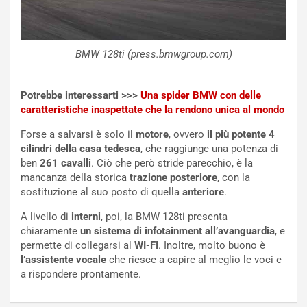
S
m
U
e
V
n
E
t
BMW 128ti (press.bmwgroup.com)
l
i
e
s
t
c
Potrebbe interessarti >>>
Una spider BMW con delle
t
e
caratteristiche inaspettate che la rendono unica al mondo
r
l
Forse a salvarsi è solo il
motore
, ovvero
il più potente 4
i
a
cilindri della casa tedesca
, che raggiunge una potenza di
f
C
ben
261 cavalli
. Ciò che però stride parecchio, è la
i
o
mancanza della storica
trazione posteriore
, con la
c
r
sostituzione al suo posto di quella
anteriore
.
a
s
t
a
A livello di
interni
, poi, la BMW 128ti presenta
o
N
chiaramente
un sistema di infotainment all’avanguardia
, e
N
o
permette di collegarsi al
WI-FI
. Inoltre, molto buono è
o
t
l’assistente vocale
che riesce a capire al meglio le voci e
n
t
a rispondere prontamente.
P
u
l
r