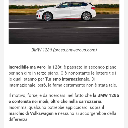
r
a
d
t
M
o
o
l
n
’
d
O
i
r
a
a
l
r
BMW 128ti (press.bmwgroup.com)
e
i
:
o
I
d
Incredibile ma vero,
la
128ti
è passato in secondo piano
l
i
per non dire in terzo piano. Ciò nonostante le lettere t e i
V
P
le quali stanno per
Turismo Internazional
e. Di
i
a
internazionale, però, la fama certamente non è stata tale.
a
r
Il motivo, forse, è da ricercarsi nel fatto che
la BMW 128ti
g
t
è contenuta nei modi, oltre che nella carrozzeria
.
g
e
Insomma, qualcuno potrebbe appiccicarci sopra
il
i
n
marchio di Volkswagen
e nessuno si accorgerebbe della
o
z
differenza.
p
a
i
d