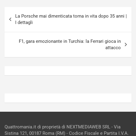
u
n
g
a
Navigazione
-
a
La Porsche mai dimenticata torna in vita dopo 35 anni |
articoli
i
S
I dettagli
n
e
R
p
E
a
F1, gara emozionante in Turchia: la Ferrari gioca in
E
n
attacco
V
g
Agosto
Agosto
6,
5,
2026
2026
Admin
Admin
Quattromania.it di proprietà di NEXTMEDIAWEB SRL - Via
Sistina 121, 00187 Roma (RM) - Codice Fiscale e Partita I.V.A.