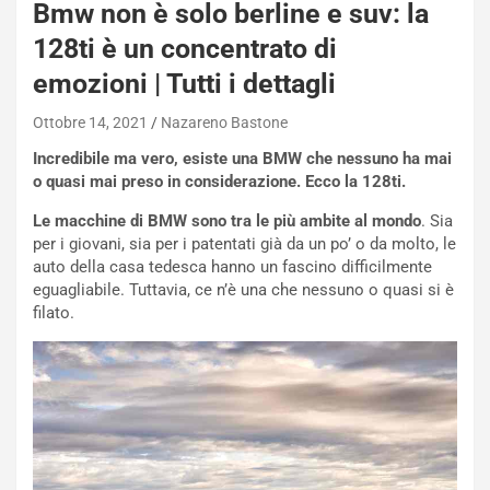
Bmw non è solo berline e suv: la
S
t
128ti è un concentrato di
a
emozioni | Tutti i dettagli
b
i
Ottobre 14, 2021
Nazareno Bastone
l
i
Incredibile ma vero, esiste una BMW che nessuno ha mai
s
o quasi mai preso in considerazione. Ecco la 128ti.
c
e
Le macchine di BMW sono tra le più ambite al mondo
. Sia
u
per i giovani, sia per i patentati già da un po’ o da molto, le
n
auto della casa tedesca hanno un fascino difficilmente
N
eguagliabile. Tuttavia, ce n’è una che nessuno o quasi si è
NOTIZIE
u
filato.
o
C
v
o
o
n
R
f
e
e
c
r
o
m