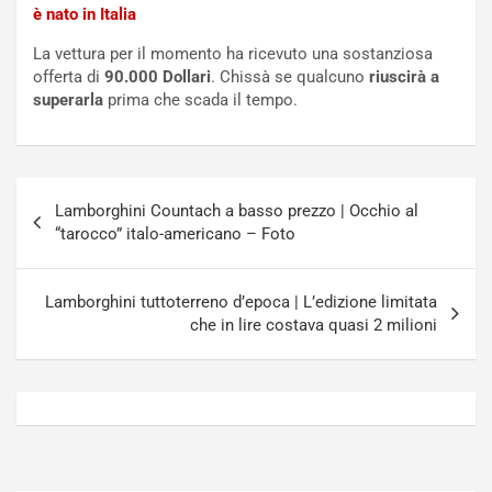
è nato in Italia
o
N
N
o
La vettura per il momento ha ricevuto una sostanziosa
o
t
offerta di
90.000 Dollari
. Chissà se qualcuno
riuscirà a
n
t
superarla
prima che scada il tempo.
P
u
l
r
u
n
g
a
Navigazione
-
a
Lamborghini Countach a basso prezzo | Occhio al
articoli
i
S
“tarocco” italo-americano – Foto
n
e
R
p
E
a
Lamborghini tuttoterreno d’epoca | L’edizione limitata
E
n
che in lire costava quasi 2 milioni
V
g
Agosto
Agosto
6,
5,
2026
2026
Admin
Admin