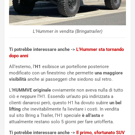
u
:
t
l
o
a
d
F
a
I
L’Hummer in vendita (Bringatrailer)
u
A
n
S
S
m
Ti potrebbe interessare anche ->
L’Hummer sta tornando
U
e
dopo anni
V
n
E
t
All’esterno, l’
H1
esibisce un portellone posteriore
l
i
modificato con un finestrino che permette
una maggiore
e
s
visibilità
anche ai passeggeri che siedono sul retro.
t
c
t
e
L’
HUMMVE originale
ovviamente non aveva nulla di tutto
r
l
ciò e neppure l’H1. Essendo un’auto più indirizzata a
i
a
clienti danarosi però, questo H1 ha dovuto subire
un bel
f
C
lifting
che inevitabilmente fa lievitare i costi. In vendita
i
o
sul sito Bring a Trailer, l’H1 speciale
è all’asta
e
c
r
attualmente restano solo 5 giorni per fare un’offerta.
a
s
Ti potrebbe interessare anche ->
Il primo, sfortunato SUV
t
a