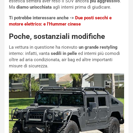
estetica sembra aver reso il SUV ancora
più aggressivo
.
a
r
Ma
diamo un’occhiata
agli interni prima di giudicare.
g
t
g
e
Ti potrebbe interessare anche ->
Due posti secchi e
i
n
motore elettrico: e l’Hummer cinese
o
z
p
a
Poche, sostanziali modifiche
i
d
ù
e
La vettura in questione ha ricevuto
un grande restyling
L
l
interno: infatti, vanta
sedili in pelle
ed interni più comodi
u
G
oltre ad aria condizionata, air bag ed altre importanti
n
P
misure di sicurezza.
g
d
o
e
m
l
a
B
i
a
C
h
o
r
m
a
p
i
i
n