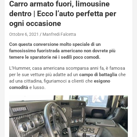
e
Carro armato fuori, limousine
-
dentro | Ecco l’auto perfetta per
P
O
ogni occasione
W
E
Ottobre 6, 2021
Manfredi Falcetta
R
Con questa conversione molto speciale di un
S
famosissimo fuoristrada americano non dovrete più
t
temere le sparatorie né i sedili poco comodi.
a
b
L’Hummer, casa americana scomparsa anni fa, è famosa
i
per le sue vetture più adatte ad un
campo di battaglia
che
l
ad una cittadina, figuriamoci a clienti che
esigono
i
comodità
e lusso.
s
c
e
u
n
N
NOTIZIE
u
o
C