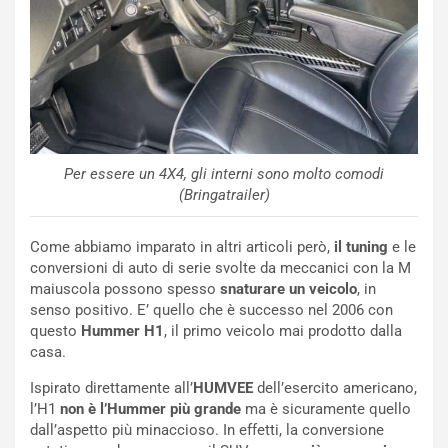
v
o
o
n
R
f
e
e
c
r
o
m
r
a
d
t
Per essere un 4X4, gli interni sono molto comodi
M
o
(Bringatrailer)
o
l
n
’
d
O
Come abbiamo imparato in altri articoli però,
il tuning
e le
i
r
conversioni di auto di serie svolte da meccanici con la M
a
a
maiuscola possono spesso
snaturare un veicolo
, in
l
r
senso positivo. E’ quello che è successo nel 2006 con
e
i
questo
Hummer H1
, il primo veicolo mai prodotto dalla
:
o
casa.
I
d
Ispirato direttamente all’
HUMVEE
dell’esercito americano,
l
i
l’H1
non è l’Hummer più grande
ma è sicuramente quello
V
P
dall’aspetto più minaccioso. In effetti, la conversione
i
a