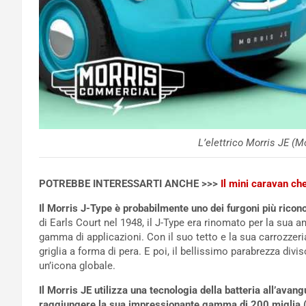
L’elettrico Morris JE (
POTREBBE INTERESSARTI ANCHE >>>
Il mini caravan ch
Il Morris J-Type è probabilmente uno dei furgoni più riconos
di Earls Court nel 1948, il J-Type era rinomato per la sua a
gamma di applicazioni. Con il suo tetto e la sua carrozzeria 
griglia a forma di pera. E poi, il bellissimo parabrezza divis
un’icona globale.
Il Morris JE utilizza una tecnologia della batteria all’avan
raggiungere la sua impressionante gamma di 200 miglia (W