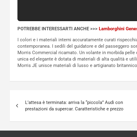
POTREBBE INTERESSARTI ANCHE >>>
Lamborghini Genesi
I colori e i materiali interni accuratamente curati rispecch
contemporanea. I sedili del guidatore e del passeggero sono
Morris Commercial ricamato. Un volante in morbida pelle di 
unica ed elegante è dotata di materiali di alta qualità e utili
Morris JE unisce materiali di lusso e artigianato britannico
Navigazione
L’attesa è terminata: arriva la “piccola” Audi con
articoli
prestazioni da supercar. Caratteristiche e prezzo