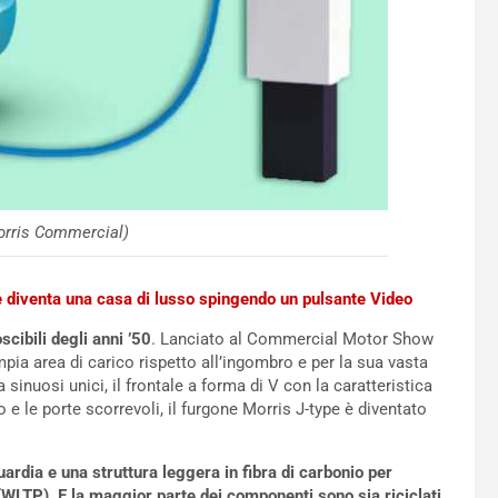
Morris Commercial)
e diventa una casa di lusso spingendo un pulsante Video
cibili degli anni ’50
. Lanciato al Commercial Motor Show
mpia area di carico rispetto all’ingombro e per la sua vasta
sinuosi unici, il frontale a forma di V con la caratteristica
o e le porte scorrevoli, il furgone Morris J-type è diventato
guardia e una struttura leggera in fibra di carbonio per
LTP). E la maggior parte dei componenti sono sia riciclati