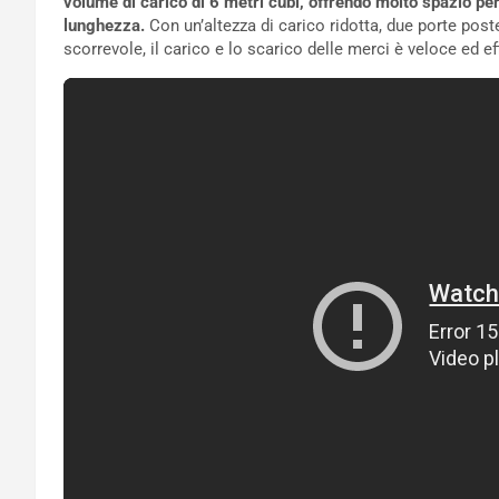
volume di carico di 6 metri cubi, offrendo molto spazio per 
lunghezza.
Con un’altezza di carico ridotta, due porte post
scorrevole, il carico e lo scarico delle merci è veloce ed ef