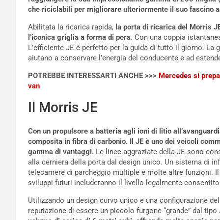
che riciclabili per migliorare ulteriormente il suo fascino 
Abilitata la ricarica rapida,
la porta di ricarica del Morris J
l’iconica griglia a forma di pera
. Con una coppia istantanea
L’efficiente JE è perfetto per la guida di tutto il giorno. 
aiutano a conservare l’energia del conducente e ad estende
POTREBBE INTERESSARTI ANCHE >>>
Mercedes si prepar
van
Il Morris JE
Con un propulsore a batteria agli ioni di litio all’avanguar
composita in fibra di carbonio. Il JE è uno dei veicoli com
gamma di vantaggi.
Le linee aggraziate della JE sono conse
alla cerniera della porta dal design unico. Un sistema di i
telecamere di parcheggio multiple e molte altre funzioni. Il
sviluppi futuri includeranno il livello legalmente consenti
Utilizzando un design curvo unico e una configurazione del
reputazione di essere un piccolo furgone “grande” dal tipo 