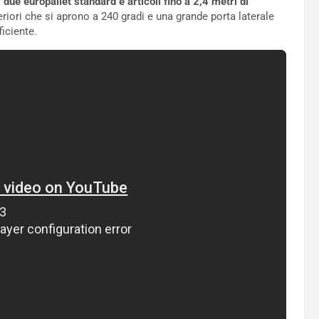
due europallet standard e articoli fino a 2,4 metri di
eriori che si aprono a 240 gradi e una grande porta laterale
ficiente.