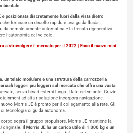
ambientale
.
E è posizionata discretamente fuori dalla vista dietro
 che fornisce un decollo rapido e una guida fluida.
La guida completamente automatica e la frenata rigenerativa
re l’autonomia del veicolo.
a a stravolgere il mercato per il 2022 | Ecco il nuovo mini
dia, un telaio modulare e una struttura della carrozzeria
merciali leggeri più leggeri sul mercato che offre una vasta
rvate, senza binari esterni lungo il lato del veicolo. Grazie
nfotainment ad alta risoluzione incorpora navigazione,
 nuovo Morris JE è pronto per il collegamento alla rete. Gli
to di tecnologia di guida autonoma.
 corpo sopra il gruppo propulsore, Morris JE mantiene la
J originale.
Il Morris JE ha un carico utile di 1.000 kg e un