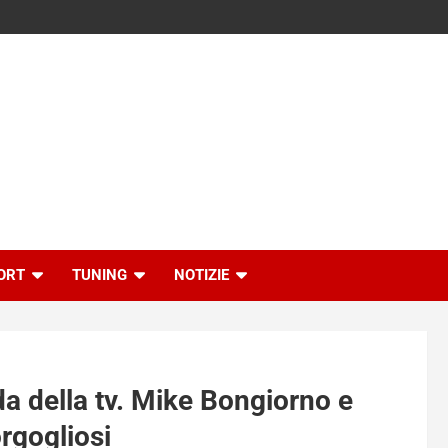
ORT
TUNING
NOTIZIE
da della tv. Mike Bongiorno e
rgogliosi