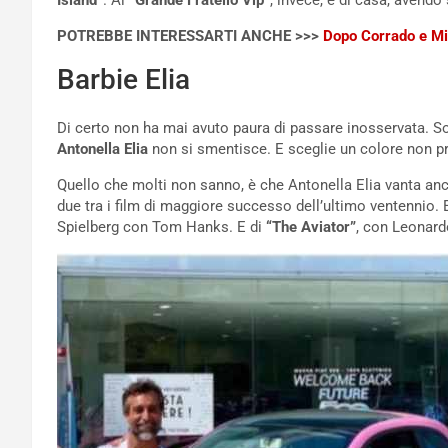
Island”
. Al
“Grande Fratello Vip”
, invece, è di casa, avendo 
POTREBBE INTERESSARTI ANCHE >>>
Dopo Corrado e Mi
Barbie Elia
Di certo non ha mai avuto paura di passare inosservata. So
Antonella Elia
non si smentisce. E sceglie un colore non 
Quello che molti non sanno, è che Antonella Elia vanta anc
due tra i film di maggiore successo dell’ultimo ventennio.
Spielberg con Tom Hanks. E di
“The Aviator”
, con Leonard