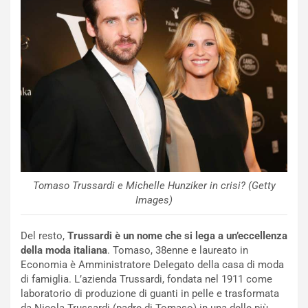
S
t
a
b
i
l
i
s
c
e
u
n
N
Tomaso Trussardi e Michelle Hunziker in crisi? (Getty
NOTIZIE
u
Images)
o
C
v
o
Del resto,
Trussardi è un nome che si lega a un’eccellenza
o
n
della moda italiana
. Tomaso, 38enne e laureato in
R
f
Economia è Amministratore Delegato della casa di moda
e
e
di famiglia. L’azienda Trussardi, fondata nel 1911 come
c
r
laboratorio di produzione di guanti in pelle e trasformata
o
m