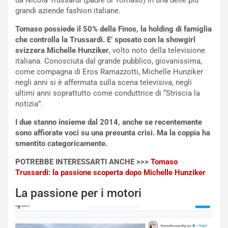
da Nicola Trussardi (padre di Tomaso) in una delle più
r
a
grandi aziende fashion italiane.
d
t
M
o
Tomaso possiede il 50% della Finos, la holding di famiglia
o
l
che controlla la Trussardi. E’ sposato con la showgirl
n
’
svizzera Michelle Hunziker
, volto noto della televisione
d
O
italiana. Conosciuta dal grande pubblico, giovanissima,
i
r
come compagna di Eros Ramazzotti, Michelle Hunziker
a
a
negli anni si è affermata sulla scena televisiva, negli
l
r
ultimi anni soprattutto come conduttrice di “Striscia la
e
i
notizia”.
:
o
I due stanno insieme dal 2014, anche se recentemente
I
d
sono affiorate voci su una presunta crisi. Ma la coppia ha
l
i
smentito categoricamente.
V
P
i
a
POTREBBE INTERESSARTI ANCHE >>>
Tomaso
a
r
Trussardi: la passione scoperta dopo Michelle Hunziker
g
t
g
e
La passione per i motori
i
n
o
z
p
a