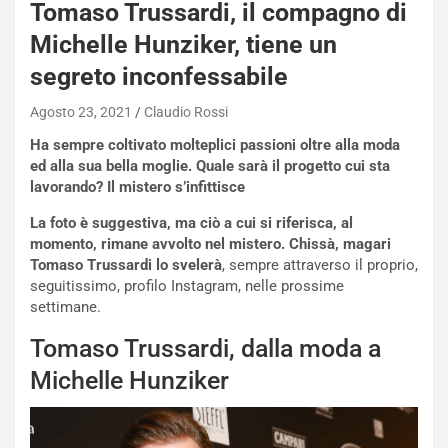
Tomaso Trussardi, il compagno di
NOTIZIE
Michelle Hunziker, tiene un
N
i
segreto inconfessabile
s
s
Agosto 23, 2021
Claudio Rossi
a
Ha sempre coltivato molteplici passioni oltre alla moda
n
ed alla sua bella moglie. Quale sarà il progetto cui sta
Q
lavorando? Il mistero s’infittisce
a
s
La foto è suggestiva, ma ciò a cui si riferisca, al
h
momento, rimane avvolto nel mistero. Chissà, magari
q
Tomaso Trussardi lo svelerà
, sempre attraverso il proprio,
a
seguitissimo, profilo Instagram, nelle prossime
i
settimane.
e
-
Tomaso Trussardi, dalla moda a
P
Michelle Hunziker
O
W
E
R