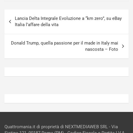
u
n
g
a
Navigazione
-
a
Lancia Delta Integrale Evoluzione a “km zero”, su eBay
articoli
i
S
Italia l’affare della vita
n
e
R
p
E
a
Donald Trump, quella passione per il made in Italy mai
E
n
nascosta – Foto
V
g
Agosto
Agosto
6,
5,
2026
2026
Admin
Admin
Quattromania.it di proprietà di NEXTMEDIAWEB SRL - Via
Sistina 121, 00187 Roma (RM) - Codice Fiscale e Partita I.V.A.