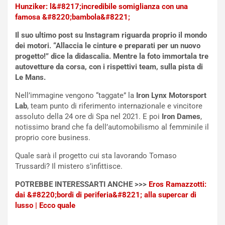
Hunziker: l&#8217;incredibile somiglianza con una
S
m
famosa &#8220;bambola&#8221;
U
e
V
n
Il suo ultimo post su Instagram riguarda proprio il mondo
E
t
dei motori. “Allaccia le cinture e preparati per un nuovo
l
i
progetto!” dice la didascalia. Mentre la foto immortala tre
e
s
autovetture da corsa, con i rispettivi team, sulla pista di
t
c
Le Mans.
t
e
r
l
Nell’immagine vengono “taggate” la
Iron Lynx Motorsport
i
a
Lab
, team punto di riferimento internazionale e vincitore
f
C
assoluto della 24 ore di Spa nel 2021. E poi
Iron Dames
,
i
o
notissimo brand che fa dell’automobilismo al femminile il
c
r
proprio core business.
a
s
Quale sarà il progetto cui sta lavorando Tomaso
t
a
Trussardi? Il mistero s’infittisce.
o
N
N
o
POTREBBE INTERESSARTI ANCHE >>>
Eros Ramazzotti:
o
t
dai &#8220;bordi di periferia&#8221; alla supercar di
n
t
lusso | Ecco quale
P
u
l
r