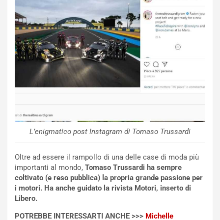
i
d
ù
e
L
l
u
G
n
P
g
d
o
e
m
l
a
B
i
a
C
h
o
r
m
a
L’enigmatico post Instagram di Tomaso Trussardi
p
i
i
n
u
:
Oltre ad essere il rampollo di una delle case di moda più
t
l
importanti al mondo,
Tomaso Trussardi ha sempre
o
a
coltivato (e reso pubblica) la propria grande passione per
d
F
i motori. Ha anche guidato la rivista Motori, inserto di
a
I
Libero.
u
A
POTREBBE INTERESSARTI ANCHE >>>
Michelle
n
S