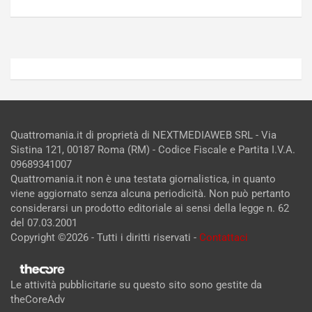
2026
2026
Admin
Admin
Quattromania.it di proprietà di NEXTMEDIAWEB SRL - Via
Sistina 121, 00187 Roma (RM) - Codice Fiscale e Partita I.V.A.
09689341007
Quattromania.it non è una testata giornalistica, in quanto
viene aggiornato senza alcuna periodicità. Non può pertanto
considerarsi un prodotto editoriale ai sensi della legge n. 62
del 07.03.2001
Copyright ©2026 - Tutti i diritti riservati -
Contattaci
Le attività pubblicitarie su questo sito sono gestite da
theCoreAdv