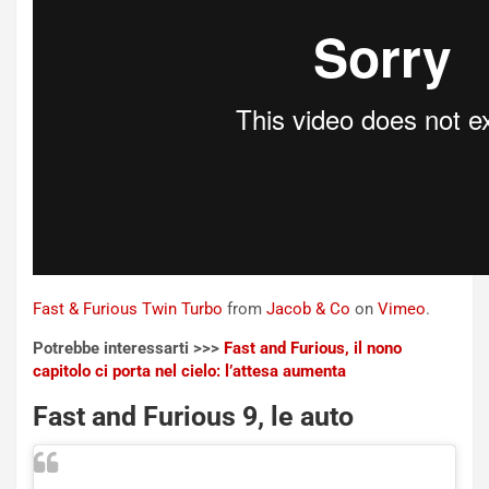
n
N
NOTIZIE
u
o
C
v
o
o
n
R
f
e
e
c
r
o
m
r
a
d
t
M
o
Fast & Furious Twin Turbo
from
Jacob & Co
on
Vimeo
.
o
l
n
’
Potrebbe interessarti >>>
Fast and Furious, il nono
d
O
capitolo ci porta nel cielo: l’attesa aumenta
i
r
a
a
Fast and Furious 9, le auto
l
r
e
i
:
o