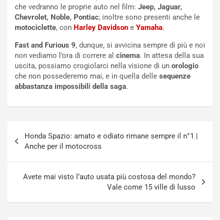
che vedranno le proprie auto nel film:
Jeep, Jaguar,
i
o
Chevrolet, Noble, Pontiac
; inoltre sono presenti anche le
c
r
motociclette
, con
Harley Davidson
e
Yamaha
.
a
s
t
a
Fast and Furious 9
, dunque, si avvicina sempre di più e noi
o
N
non vediamo l’ora di correre al
cinema
. In attesa della sua
N
o
uscita, possiamo crogiolarci nella visione di un
orologio
o
t
che non possederemo mai, e in quella delle
sequenze
n
t
abbastanza impossibili della saga
.
P
u
l
r
u
n
g
a
Navigazione
-
a
Honda Spazio: amato e odiato rimane sempre il n°1 |
articoli
i
S
Anche per il motocross
n
e
R
p
E
a
Avete mai visto l’auto usata più costosa del mondo?
E
n
Vale come 15 ville di lusso
V
g
Agosto
Agosto
6,
5,