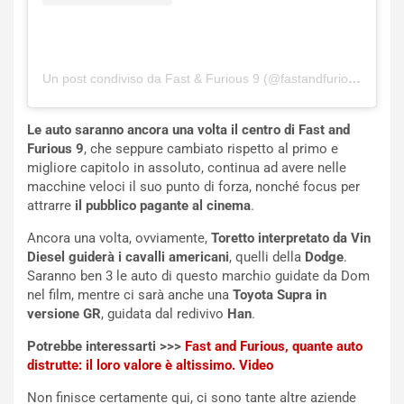
o
r
m
a
p
i
i
n
u
:
Un post condiviso da Fast & Furious 9 (@fastandfuriousde)
t
l
o
a
Le auto saranno ancora una volta il centro di Fast and
d
F
Furious 9
, che seppure cambiato rispetto al primo e
a
I
migliore capitolo in assoluto, continua ad avere nelle
u
A
macchine veloci il suo punto di forza, nonché focus per
n
S
attrarre
il pubblico pagante al cinema
.
S
m
U
e
Ancora una volta, ovviamente,
Toretto interpretato da Vin
V
n
Diesel guiderà i cavalli americani
, quelli della
Dodge
.
E
t
Saranno ben 3 le auto di questo marchio guidate da Dom
l
i
nel film, mentre ci sarà anche una
Toyota Supra in
e
s
versione GR
, guidata dal redivivo
Han
.
t
c
t
e
Potrebbe interessarti >>>
Fast and Furious, quante auto
r
l
distrutte: il loro valore è altissimo. Video
i
a
Non finisce certamente qui, ci sono tante altre aziende
f
C