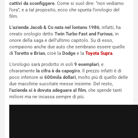
h
cattivi da sconfiggere
. Come si suol dire: “non vediamo
q
l’ora”, e a tal proposito, ecco che spunta l’orologio del
a
film.
i
e
L’azienda Jacob & Co nata nel lontano 1986
, infatti, ha
-
creato orologio detto
Twin Turbo Fast and Furious
, in
P
onore della saga e dell’ultimo capitolo. Su di esso,
O
compaiono anche due auto che sembrano essere quelle
W
d
i Toretto e Brian
, cioè la
Dodge
e la
Toyota Supra
.
E
L’orologio sarà prodotto in soli
9 esemplari
, e
R
chiaramente
la cifra è da capogiro
. Il prezzo infatti è di
S
poco inferiore ai
600mila dollari
, molto più di quello delle
t
due macchine succitate messe insieme. Del resto,
a
l’azienda si è dovuta adeguare al film
, che spende tanti
b
milioni ma ne incassa sempre di più.
i
l
i
s
c
e
u