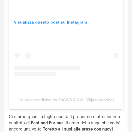
Visualizza questo post su Instagram
NOTIZIE
N
i
s
s
Un post condiviso da JACOB & CO. (@jacobandco)
a
n
Q
Ci siamo quasi, a luglio uscirà il prossimo e attesissimo
a
capitolo di
Fast and Furious
, il nono della saga che vedrà
s
ancora una volta
Toretto e i suoi alle prese con nuovi