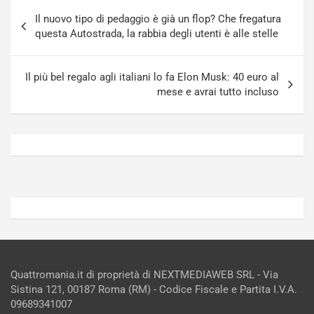
Navigazione
-
a
Il nuovo tipo di pedaggio è già un flop? Che fregatura
articoli
i
S
questa Autostrada, la rabbia degli utenti è alle stelle
n
e
R
p
E
a
Il più bel regalo agli italiani lo fa Elon Musk: 40 euro al
E
n
mese e avrai tutto incluso
V
g
Agosto
Agosto
6,
5,
2026
2026
Admin
Admin
Quattromania.it di proprietà di NEXTMEDIAWEB SRL - Via
Sistina 121, 00187 Roma (RM) - Codice Fiscale e Partita I.V.A.
09689341007