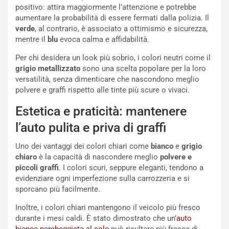
N
positivo: attira maggiormente l’attenzione e potrebbe
i
aumentare la probabilità di essere fermati dalla polizia. Il
s
verde
, al contrario, è associato a ottimismo e sicurezza,
s
mentre il
blu
evoca calma e affidabilità.
a
Per chi desidera un look più sobrio, i colori neutri come il
n
grigio metallizzato
sono una scelta popolare per la loro
Q
versatilità, senza dimenticare che nascondono meglio
a
polvere e graffi rispetto alle tinte più scure o vivaci.
s
h
Estetica e praticità: mantenere
q
a
l’auto pulita e priva di graffi
i
e
Uno dei vantaggi dei colori chiari come
bianco
e
grigio
-
chiaro
è la capacità di nascondere meglio
polvere e
P
piccoli graffi
. I colori scuri, seppure eleganti, tendono a
O
evidenziare ogni imperfezione sulla carrozzeria e si
W
sporcano più facilmente.
E
Inoltre, i colori chiari mantengono il veicolo più fresco
R
durante i mesi caldi. È stato dimostrato che un’
auto
S