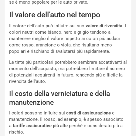
se è meno popolare per le auto private.
M
o
o
l
Il valore dell’auto nel tempo
n
’
d
O
Il colore dell’auto può influire sul suo
valore di rivendita
. I
i
r
colori neutri come bianco, nero e grigio tendono a
a
a
mantenere meglio il valore rispetto ai colori più audaci
l
r
come rosso, arancione o viola, che risultano meno
e
i
popolari e rischiano di svalutarsi più rapidamente.
:
o
Le tinte più particolari potrebbero sembrare accattivanti al
I
d
momento dell’acquisto, ma potrebbero limitare il numero
l
i
di potenziali acquirenti in futuro, rendendo più difficile la
V
P
rivendita dell’auto.
i
a
a
r
Il costo della verniciatura e della
g
t
g
e
manutenzione
i
n
I colori possono influire sui
costi di assicurazione
e
o
z
manutenzione. Il rosso, ad esempio, è spesso associato
p
a
a
tariffe assicurative più alte
perché è considerato più a
i
d
rischio.
ù
e