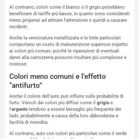
L
l
Al contrario, colori come il bianco o il grigio potrebbero
u
G
beneficiare di tariffe più basse, in quanto sono considerati
n
P
meno propensi ad attirare l’attenzione e quindi a causare
g
d
incidenti.
o
e
m
l
Anche la verniciatura metallizzata e le tinte particolari
a
B
comportano un costo di manutenzione superiore rispetto
i
a
ai colori più comuni, poiché le riparazioni di eventuali
C
h
danni alla carrozzeria possono risultare più complesse e
o
r
costose.
m
a
p
i
Colori meno comuni e l’effetto
i
n
“antifurto”
u
:
t
l
Anche il colore dell’auto può influire sulle probabilità di
o
a
furto. Veicoli dai colori più diffusi come il
grigio
e
d
F
l’
argento
tendono a essere bersaglio più frequente dei
a
I
ladri, probabilmente a causa della loro abbondanza e
u
A
facilità di rivendita.
n
S
Al contrario, auto con colori più particolari come il verde
S
m