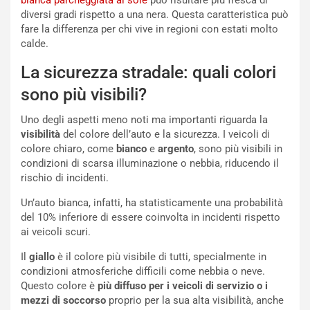
bianca parcheggiata al sole
può risultare più fresca di
t
diversi gradi rispetto a una nera. Questa caratteristica può
a
fare la differenza per chi vive in regioni con estati molto
b
calde.
i
l
La sicurezza stradale: quali colori
i
s
sono più visibili?
c
e
Uno degli aspetti meno noti ma importanti riguarda la
u
visibilità
del colore dell’auto e la sicurezza. I veicoli di
n
colore chiaro, come
bianco
e
argento
, sono più visibili in
N
condizioni di scarsa illuminazione o nebbia, riducendo il
NOTIZIE
u
rischio di incidenti.
o
C
Un’auto bianca, infatti, ha statisticamente una probabilità
v
o
del 10% inferiore di essere coinvolta in incidenti rispetto
o
n
ai veicoli scuri.
R
f
e
e
Il
giallo
è il colore più visibile di tutti, specialmente in
c
r
condizioni atmosferiche difficili come nebbia o neve.
o
m
Questo colore è
più diffuso per i veicoli di servizio o i
r
a
mezzi di soccorso
proprio per la sua alta visibilità, anche
d
t