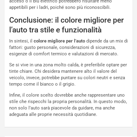
acceso o il blu elettrico potrebbero risultare meno
U
e
appetibili per i ladri, poiché sono più riconoscibili.
V
n
E
t
Conclusione: il colore migliore per
l
i
e
s
l’auto tra stile e funzionalità
t
c
t
e
In sintesi, il
colore migliore per l’auto
dipende da un mix di
r
l
fattori: gusto personale, considerazioni di sicurezza,
i
a
esigenze di comfort termico e valutazioni di mercato.
f
C
Se si vive in una zona molto calda, è preferibile optare per
i
o
tinte chiare. Chi desidera mantenere alto il valore del
c
r
veicolo, invece, potrebbe puntare su colori neutri e senza
a
s
tempo come il bianco o il grigio.
t
a
o
N
Infine, il colore scelto dovrebbe anche rappresentare uno
N
o
stile che rispecchi la propria personalità. In questo modo,
o
t
non solo l’auto sarà piacevole da guidare, ma anche
n
t
adeguata alle proprie necessità quotidiane.
P
u
l
r
u
n
g
a