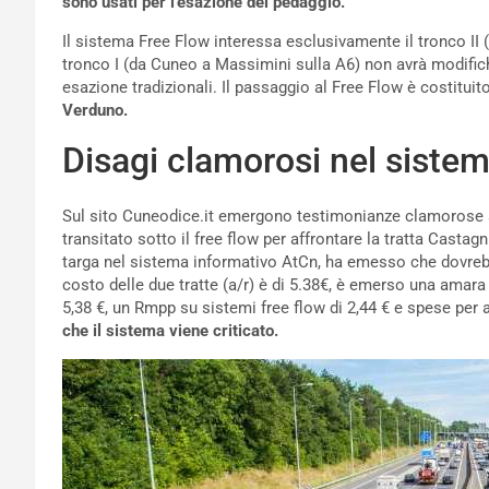
sono usati per l’esazione del pedaggio.
Il sistema Free Flow interessa esclusivamente il tronco II 
tronco I (da Cuneo a Massimini sulla A6) non avrà modific
esazione tradizionali. Il passaggio al Free Flow è costituito
Verduno.
Disagi clamorosi nel siste
Sul sito Cuneodice.it emergono testimonianze clamorose 
transitato sotto il free flow per affrontare la tratta Castag
targa nel sistema informativo AtCn, ha emesso che dovrebb
costo delle due tratte (a/r) è di 5.38€, è emerso una amara 
5,38 €, un Rmpp su sistemi free flow di 2,44 € e spese per al
che il sistema viene criticato.