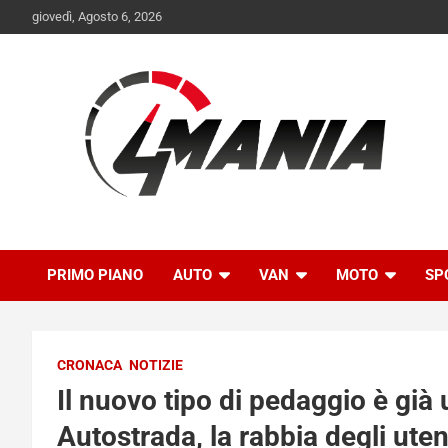
Skip
giovedì, Agosto 6, 2026
to
content
Il mondo delle quattroruote senza più segreti
QuattroMania
PRIMO PIANO
AUTO
VAN
MOTO
SP
CRONACA
NOTIZIE
Il nuovo tipo di pedaggio è già
Autostrada, la rabbia degli utent