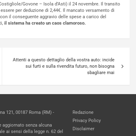
Costigliole/Govone – Isola d’Asti) il 24 novembre. Il transito
essere per deduzione di 2,44€. Il mancato versamento di
con il conseguente aggravio delle spese a carico del
ti,
il sistema ha creato un caos clamoroso.
Attenti a questo dettaglio della vostra auto: incide
sui furti e sulla rivendita futuro, non bisogna
sbagliare mai
ina 121, 00187 Roma (RM) -
Redazione
Privacy Policy
ne aggiornato senza alcuna
Disclaimer
e ai sensi della legge n. 62 del