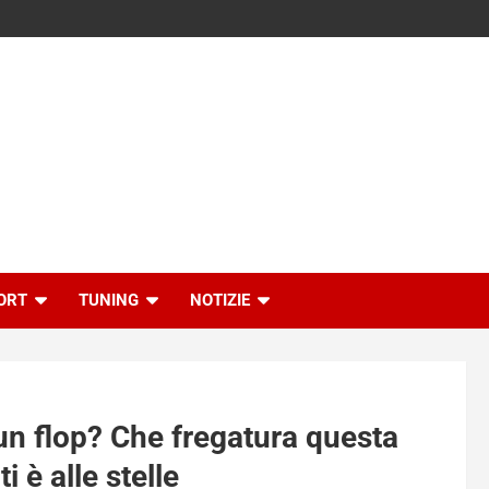
ORT
TUNING
NOTIZIE
 un flop? Che fregatura questa
i è alle stelle