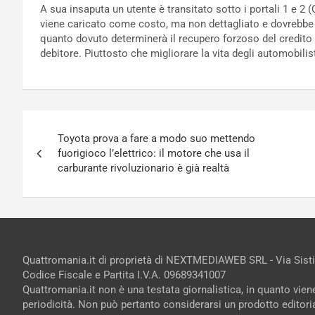
A sua insaputa un utente è transitato sotto i portali 1 e 2 (
viene caricato come costo, ma non dettagliato e dovrebbe 
quanto dovuto determinerà il recupero forzoso del credito 
debitore. Piuttosto che migliorare la vita degli automobilis
Navigazione
Toyota prova a fare a modo suo mettendo
articoli
fuorigioco l’elettrico: il motore che usa il
carburante rivoluzionario è già realtà
Quattromania.it di proprietà di NEXTMEDIAWEB SRL - Via Sist
Codice Fiscale e Partita I.V.A. 09689341007
Quattromania.it non è una testata giornalistica, in quanto vie
periodicità. Non può pertanto considerarsi un prodotto editorial