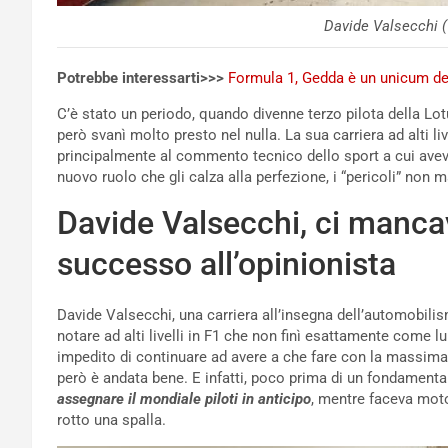
Davide Valsecchi 
Potrebbe interessarti>>>
Formula 1, Gedda è un unicum del 
C’è stato un periodo, quando divenne terzo pilota della Lo
però svanì molto presto nel nulla. La sua carriera ad alti li
principalmente al commento tecnico dello sport a cui avev
nuovo ruolo che gli calza alla perfezione, i “pericoli” non 
Davide Valsecchi, ci manca
successo all’opinionista
Davide Valsecchi, una carriera all’insegna dell’automobilis
notare ad alti livelli in F1 che non finì esattamente come 
impedito di continuare ad avere a che fare con la massim
però è andata bene. E infatti, poco prima di un fondament
assegnare il mondiale piloti in anticipo
, mentre faceva moto
rotto una spalla.