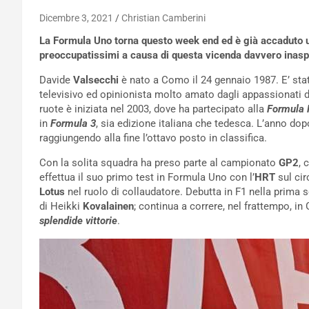
Dicembre 3, 2021
Christian Camberini
La Formula Uno torna questo week end ed è già accaduto un
preoccupatissimi a causa di questa vicenda davvero inasp
Davide
Valsecchi
è nato a Como il 24 gennaio 1987. E’ sta
televisivo ed opinionista molto amato dagli appassionati d
ruote è iniziata nel 2003, dove ha partecipato alla
Formula 
in
Formula 3
, sia edizione italiana che tedesca. L’anno dop
raggiungendo alla fine l’ottavo posto in classifica.
Con la solita squadra ha preso parte al campionato
GP2
, 
effettua il suo primo test in Formula Uno con l’
HRT
sul cir
Lotus
nel ruolo di collaudatore. Debutta in F1 nella prima s
di Heikki
Kovalainen
; continua a correre, nel frattempo, i
splendide vittorie
.