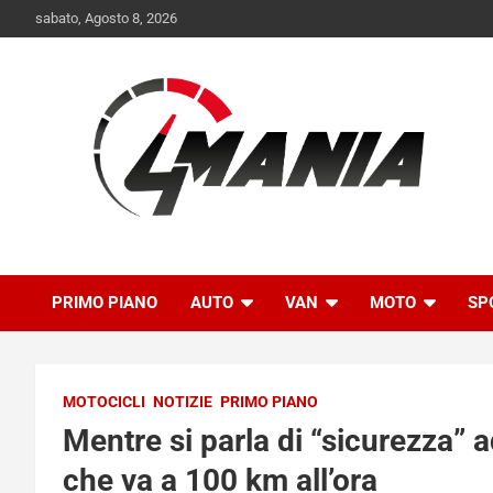
Skip
sabato, Agosto 8, 2026
to
content
Il mondo delle quattroruote senza più segreti
QuattroMania
PRIMO PIANO
AUTO
VAN
MOTO
SP
MOTOCICLI
NOTIZIE
PRIMO PIANO
Mentre si parla di “sicurezza” 
che va a 100 km all’ora