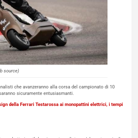
b source)
i finalisti che avanzeranno alla corsa del campionato di 10
e saranno sicuramente entusiasmanti.
sign della Ferrari Testarossa ai monopattini elettrici, i tempi