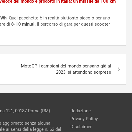
 veloce del mondo è prodotto in Italia: un missile da 100 km
 kWh
. Quel pacchetto è in realtà piuttosto piccolo per uno
are di
8-10 minuti.
Il percorso di gara per questi scooter
MotoGP, i campioni del mondo pensano già al
2023: si attendono sorprese
ina 121, 00187 Roma (RM) -
Redazione
Privacy Policy
ne aggiornato senza alcuna
Disclaimer
e ai sensi della legge n. 62 del