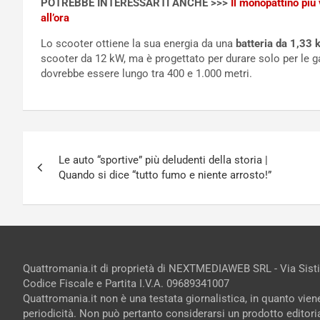
POTREBBE INTERESSARTI ANCHE >>>
Il monopattino più
all’ora
Lo scooter ottiene la sua energia da una
batteria da 1,33
scooter da 12 kW, ma è progettato per durare solo per le g
dovrebbe essere lungo tra 400 e 1.000 metri.
Navigazione
Le auto “sportive” più deludenti della storia |
articoli
Quando si dice “tutto fumo e niente arrosto!”
Quattromania.it di proprietà di NEXTMEDIAWEB SRL - Via Sist
Codice Fiscale e Partita I.V.A. 09689341007
Quattromania.it non è una testata giornalistica, in quanto vie
periodicità. Non può pertanto considerarsi un prodotto editorial