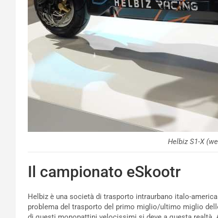
Helbiz S1-X (we
Il campionato eSkootr
Helbiz è una società di trasporto intraurbano italo-america
problema del trasporto del primo miglio/ultimo miglio delle
di questi monopattini velocissimi si deve a questa realtà.